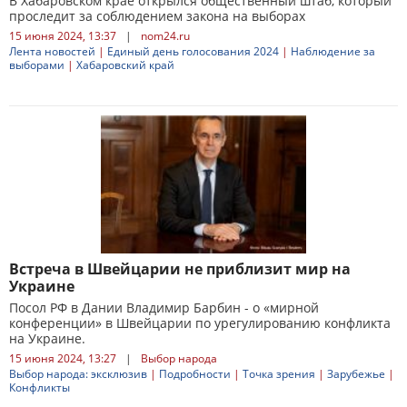
В Хабаровском крае открылся общественный штаб, который
проследит за соблюдением закона на выборах
15 июня 2024, 13:37
|
nom24.ru
Лента новостей
|
Единый день голосования 2024
|
Наблюдение за
выборами
|
Хабаровский край
Встреча в Швейцарии не приблизит мир на
Украине
Посол РФ в Дании Владимир Барбин - о «мирной
конференции» в Швейцарии по урегулированию конфликта
на Украине.
15 июня 2024, 13:27
|
Выбор народа
Выбор народа: эксклюзив
|
Подробности
|
Точка зрения
|
Зарубежье
|
Конфликты