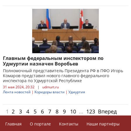
Главным федеральным инспектором по
Удмуртии назначен Воробьев
Полномочный представитель Президента РФ в ПФО Игорь
Комаров представил нового главного федерального
инспектора по Удмуртской Республике
31 мая 2024, 20:32
|
udmurt.ru
Лента новостей
|
Коридоры власти
|
Удмуртия
1
2
3
4
5
6
7
8
9
10
...
123
Вперед
Главная
О портале
Контакты
Наши партнёры