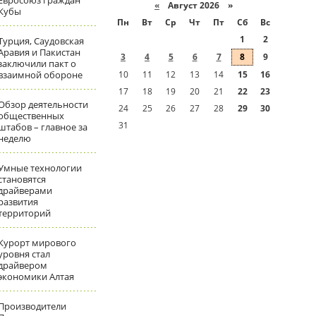
Евросоюз граждан
«
Август 2026 »
Кубы
Пн
Вт
Ср
Чт
Пт
Сб
Вс
1
2
Турция, Саудовская
Аравия и Пакистан
3
4
5
6
7
8
9
заключили пакт о
взаимной обороне
10
11
12
13
14
15
16
17
18
19
20
21
22
23
Обзор деятельности
24
25
26
27
28
29
30
общественных
31
штабов – главное за
неделю
Умные технологии
становятся
драйверами
развития
территорий
Курорт мирового
уровня стал
драйвером
экономики Алтая
Производители