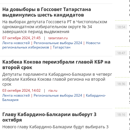
На довыборы в Госсовет Татарстана
выдвинулись шесть кандидатов
На выборах депутата Госсовета РТ в Чистопольском
одномандатном избирательном округе № 34
18:54
завершился период выдвижения
07 октября 2024, 21:45
|
tatarstan.ru
Лента новостей
|
Региональные выборы 2024
|
Новости
региональных избиркомов
|
Татарстан
18:47
Казбека Кокова переизбрали главой КБР на
второй срок
Депутаты парламента Кабардино-Балкарии в четверг
избрали Казбека Кокова главой региона на второй
срок
18:36
03 октября 2024, 14:02
|
ria.ru
Лента новостей
|
Региональные выборы 2024
|
Кабардино-
Балкария
Главу Кабардино-Балкарии выберут 3
18:16
октября
Нового главу Кабардино-Балкарии будут выбирать 3