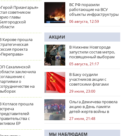
ВС РФ поразили
«Герой Приангарья»
работающие на ВСУ
стал советником
объекты инфраструктуры
врио главы
и центры логистики
06 августа, 12:59
Белгородской
области
АКЦИИ
В Кирове прошла
стратегическая
В Нижнем Новгороде
сессия проекта
запустили состав метро,
«Переправа»
посвященный выборам
05 августа, 21:17
ОП Сахалинской
области заключила
В Баку осудили
соглашение с
участников акции с
партиями о
советскими флагами
сотрудничестве на
выборах
29 июля, 23:00
Ольга Демичева провела
В Котласе прошла
акцию в День памяти
встреча
детей-жертв войны в
представителей
Донбассе
правительства с
27 июля, 21:48
активом ЕР
МЫ НАБЛЮДАЕМ