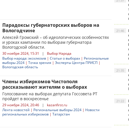
21:57
Парадоксы губернаторских выборов на
Вологодчине
21:46
Алексей Громский – об идеологических особенностях
и уроках кампании по выборам губернатора
Вологодской области.
30 ноября 2024, 15:31
|
Выбор Народа
Выбор народа: эксклюзив
|
Статьи о выборах
|
Региональные
выборы 2024
|
Точка зрения
|
Эксперты Центра ПРИСП
|
Вологодская область
21:35
Члены избиркомов Чистополя
рассказывают жителям о выборах
Голосование на выборах депутата Госсовета РТ
пройдет в воскресенье
21:22
29 ноября 2024, 20:46
|
kazanfirst.ru
Лента новостей
|
Региональные выборы 2024
|
Новости
региональных избиркомов
|
Татарстан