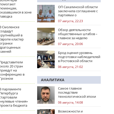
Волонтеры
помогают
ОП Сахалинской области
тюменцам,
заключила соглашение с
оказавшимся в зоне
партиями о
паводка
сотрудничестве на
07 августа, 22:23
выборах
В Смоленске
Обзор деятельности
создадут
общественных штабов –
крупнейший в
главное за неделю
Европе кластер
огранки
07 августа, 20:06
драгоценных
камней
Брод оценил уровень
подготовки наблюдателей
в Ростовской области
Представители
около 20 стран
06 августа, 21:02
приедут на
конференцию в
Грозном
АНАЛИТИКА
Самое главное
В парламенте
последствие
Петербурга
технологической эпохи
стартовали
«нулевые чтения»
06 августа, 14:08
проекта бюджета
Возможности и