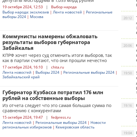
депутаты Мосгордумы в 1,055 млрд рублей
19 октября 2024, 12:53
|
Выбор народа
Выбор народа: эксклюзив
|
Лента новостей
|
Региональные
выборы 2024
|
Москва
20:12
Коммунисты намерены обжаловать
результаты выборов губернатора
20:06
Забайкалья
КПРФ хочет через суд отменить итоги выборов, так
как в партии считают, что они прошли нечестно
17 октября 2024, 16:10
|
chita.ru
Лента новостей
|
Выборы 2024
|
Региональные выборы 2024
|
19:50
Забайкальский край
Губернатор Кузбасса потратил 176 млн
рублей на собственные выборы
Из отчета следует что это самая большая сумма по
19:16
сравнению с конкурентами
15 октября 2024, 19:47
|
fedpress.ru
Лента новостей
|
Региональные выборы 2024
|
Новости
региональных избиркомов
|
Кемеровская область
19:04