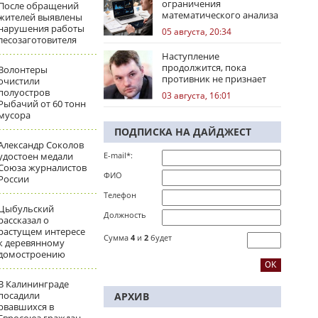
ограничения
После обращений
математического анализа
жителей выявлены
избирательных кампаний
нарушения работы
05 августа, 20:34
лесозаготовителя
Наступление
продолжится, пока
Волонтеры
противник не признает
очистили
стратегическое
полуостров
03 августа, 16:01
поражение
Рыбачий от 60 тонн
мусора
ПОДПИСКА НА ДАЙДЖЕСТ
Александр Соколов
удостоен медали
E-mail*:
Союза журналистов
ФИО
России
Телефон
Цыбульский
Должность
рассказал о
растущем интересе
Сумма
4
и
2
будет
к деревянному
домостроению
В Калининграде
посадили
АРХИВ
рвавшихся в