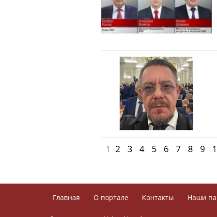
1
2
3
4
5
6
7
8
9
1
Главная
О портале
Контакты
Наши па