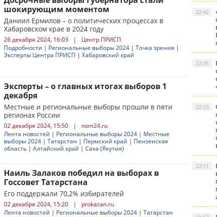
Досрочные выборы губернатора стали
шокирующим моментом
22:42
Даниил Ермилов – о политических процессах в
Хабаровском крае в 2024 году
26 декабря 2024, 16:03
|
Центр ПРИСП
Подробности
|
Региональные выборы 2024
|
Точка зрения
|
Эксперты Центра ПРИСП
|
Хабаровский край
22:35
Эксперты – о главных итогах выборов 1
декабря
Местные и региональные выборы прошли в пяти
22:23
регионах России
02 декабря 2024, 15:50
|
nom24.ru
Лента новостей
|
Региональные выборы 2024
|
Местные
выборы 2024
|
Татарстан
|
Пермский край
|
Пензенская
область
|
Алтайский край
|
Саха (Якутия)
22:11
Наиль Залаков победил на выборах в
Госсовет Татарстана
Его поддержали 70,2% избирателей
02 декабря 2024, 15:20
|
prokazan.ru
Лента новостей
|
Региональные выборы 2024
|
Татарстан