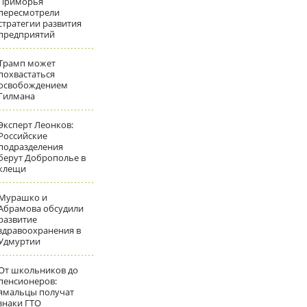
Приморья
пересмотрели
стратегии развития
предприятий
Трамп может
похвастаться
освобождением
Гилмана
Эксперт Леонков:
Российские
подразделения
берут Доброполье в
клещи
Мурашко и
Абрамова обсудили
развитие
здравоохранения в
Удмуртии
От школьников до
пенсионеров:
ямальцы получат
знаки ГТО