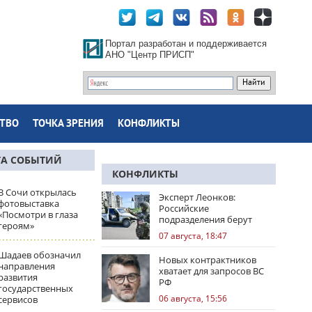
Портал разработан и поддерживается
АНО "Центр ПРИСП"
ТВО
ТОЧКА ЗРЕНИЯ
КОНФЛИКТЫ
ТА СОБЫТИЙ
КОНФЛИКТЫ
В Сочи открылась
Эксперт Леонков:
фотовыставка
Российские
«Посмотри в глаза
подразделения берут
героям»
Доброполье в клещи
07 августа, 18:47
Шадаев обозначил
Новых контрактников
направления
хватает для запросов ВС
развития
РФ
государственных
06 августа, 15:56
сервисов