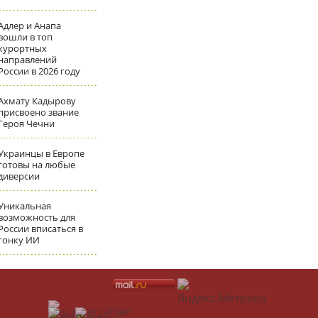
Адлер и Анапа
вошли в топ
курортных
направлений
России в 2026 году
Ахмату Кадырову
присвоено звание
Героя Чечни
Украинцы в Европе
готовы на любые
диверсии
Уникальная
возможность для
России вписаться в
гонку ИИ