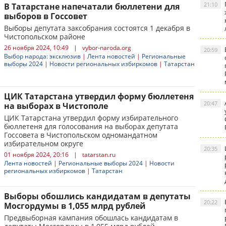
21:10
В Татарстане напечатали бюллетени для
выборов в Госсовет
Выборы депутата заксобрания состоятся 1 декабря в
Чистопольском районе
26 ноября 2024, 10:49
|
vybor-naroda.org
20:59
Выбор народа: эксклюзив
|
Лента новостей
|
Региональные
выборы 2024
|
Новости региональных избиркомов
|
Татарстан
ЦИК Татарстана утвердил форму бюллетеня
20:47
на выборах в Чистополе
ЦИК Татарстана утвердил форму избирательного
бюллетеня для голосования на выборах депутата
Госсовета в Чистопольском одномандатном
избирательном округе
20:35
01 ноября 2024, 20:16
|
tatarstan.ru
Лента новостей
|
Региональные выборы 2024
|
Новости
региональных избиркомов
|
Татарстан
Выборы обошлись кандидатам в депутаты
20:22
Мосгордумы в 1,055 млрд рублей
Предвыборная кампания обошлась кандидатам в