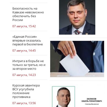
Безопасность на
Кавказе невозможно
обеспечить без
России
07 августа, 15:42
«Единая Россия»
впервые оказалась
первой в бюллетене
07 августа, 14:45
Интрига в борьбе не
только за третье, но и
за второе место
07 августа, 14:23
Курская авантюра
ВСУ усугубила
положение
противника
07 августа, 13:56