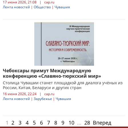
17 июня 2026, 21:08
|
cap.ru
Лента новостей
|
Общество
|
Чувашия
Чебоксары примут Международную
конференцию «Славяно‑тюркский мир»
Столица Чувашии станет площадкой для диалога учёных из
России, Китая, Беларуси и других стран
16 июня 2026, 22:24
|
cap.ru
Лента новостей
|
Зарубежье
|
Чувашия
1
2
3
4
5
6
7
8
9
10
...
28
Вперед