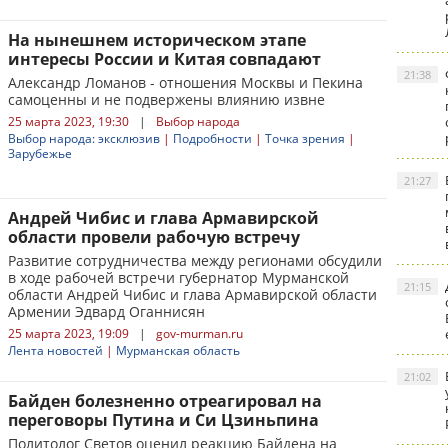
На нынешнем историческом этапе
интересы России и Китая совпадают
21:38
Александр Ломанов - отношения Москвы и Пекина
самоценны и не подвержены влиянию извне
25 марта 2023, 19:30
|
Выбор народа
Выбор народа: эксклюзив
|
Подробности
|
Точка зрения
|
Зарубежье
21:27
Андрей Чибис и глава Армавирской
области провели рабочую встречу
Развитие сотрудничества между регионами обсудили
в ходе рабочей встречи губернатор Мурманской
21:15
области Андрей Чибис и глава Армавирской области
Армении Эдвард Оганнисян
25 марта 2023, 19:09
|
gov-murman.ru
Лента новостей
|
Мурманская область
21:02
Байден болезненно отреагировал на
переговоры Путина и Си Цзиньпина
Политолог Светов оценил реакцию Байдена на