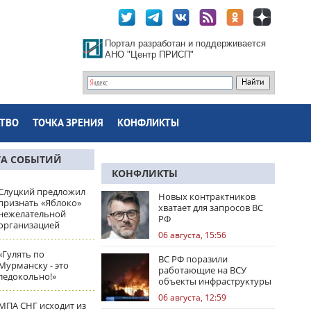
Портал разработан и поддерживается
АНО "Центр ПРИСП"
ТВО
ТОЧКА ЗРЕНИЯ
КОНФЛИКТЫ
ТА СОБЫТИЙ
КОНФЛИКТЫ
Слуцкий предложил
Новых контрактников
признать «Яблоко»
хватает для запросов ВС
нежелательной
РФ
организацией
06 августа, 15:56
«Гулять по
ВС РФ поразили
Мурманску - это
работающие на ВСУ
ледокольно!»
объекты инфраструктуры
и центры логистики
06 августа, 12:59
МПА СНГ исходит из