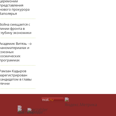
церемонии
представления
нового прокурора
Заполярья
Война смещается с
линии фронта в
глубину экономики
Академик Витязь - о
наноматериалах и
союзных
космических
программах
Рамзан Кадыров
зарегистрирован
кандидатом в главы
Чечни