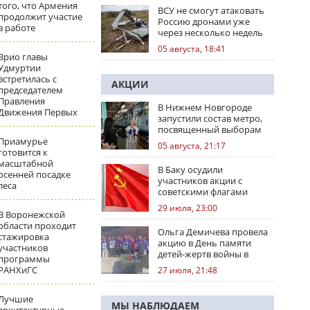
того, что Армения
ВСУ не смогут атаковать
продолжит участие
Россию дронами уже
в работе
через несколько недель
05 августа, 18:41
Врио главы
Удмуртии
встретилась с
АКЦИИ
председателем
Правления
В Нижнем Новгороде
Движения Первых
запустили состав метро,
посвященный выборам
Приамурье
05 августа, 21:17
готовится к
масштабной
В Баку осудили
осенней посадке
участников акции с
леса
советскими флагами
29 июля, 23:00
В Воронежской
области проходит
Ольга Демичева провела
стажировка
акцию в День памяти
участников
детей-жертв войны в
программы
Донбассе
РАНХиГС
27 июля, 21:48
Лучшие
МЫ НАБЛЮДАЕМ