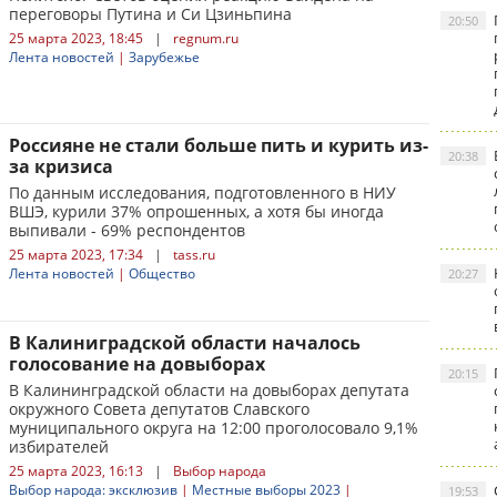
переговоры Путина и Си Цзиньпина
20:50
25 марта 2023, 18:45
|
regnum.ru
Лента новостей
|
Зарубежье
Россияне не стали больше пить и курить из-
20:38
за кризиса
По данным исследования, подготовленного в НИУ
ВШЭ, курили 37% опрошенных, а хотя бы иногда
выпивали - 69% респондентов
25 марта 2023, 17:34
|
tass.ru
Лента новостей
|
Общество
20:27
В Калиниградской области началось
голосование на довыборах
20:15
В Калининградской области на довыборах депутата
окружного Совета депутатов Славского
муниципального округа на 12:00 проголосовало 9,1%
избирателей
25 марта 2023, 16:13
|
Выбор народа
Выбор народа: эксклюзив
|
Местные выборы 2023
|
19:53