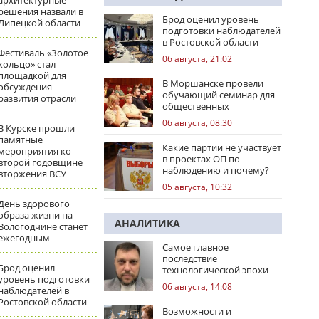
архитектурные
решения назвали в
Брод оценил уровень
Липецкой области
подготовки наблюдателей
в Ростовской области
Фестиваль «Золотое
06 августа, 21:02
кольцо» стал
площадкой для
В Моршанске провели
обсуждения
обучающий семинар для
развития отрасли
общественных
наблюдателей
06 августа, 08:30
В Курске прошли
памятные
Какие партии не участвует
мероприятия ко
в проектах ОП по
второй годовщине
наблюдению и почему?
вторжения ВСУ
05 августа, 10:32
День здорового
образа жизни на
АНАЛИТИКА
Вологодчине станет
ежегодным
Самое главное
последствие
Брод оценил
технологической эпохи
уровень подготовки
06 августа, 14:08
наблюдателей в
Ростовской области
Возможности и