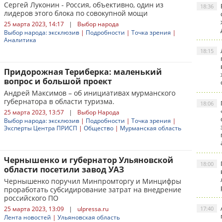
Сергей Луконин - Россия, объективно, один из
18:36
лидеров этого блока по совокупной мощи
25 марта 2023, 14:17
|
Выбор народа
Выбор народа: эксклюзив
|
Подробности
|
Точка зрения
|
Аналитика
18:15
Придорожная Териберка: маленький
вопрос и большой проект
Андрей Максимов – об инициативах мурманского
губернатора в области туризма.
18:06
25 марта 2023, 13:57
|
Выбор Народа
Выбор народа: эксклюзив
|
Подробности
|
Точка зрения
|
Эксперты Центра ПРИСП
|
Общество
|
Мурманская область
Чернышенко и губернатор Ульяновской
18:00
области посетили завод УАЗ
Чернышенко поручил Минпромторгу и Минцифры
проработать субсидирование затрат на внедрение
российского ПО
25 марта 2023, 13:09
|
ulpressa.ru
17:40
Лента новостей
|
Ульяновская область