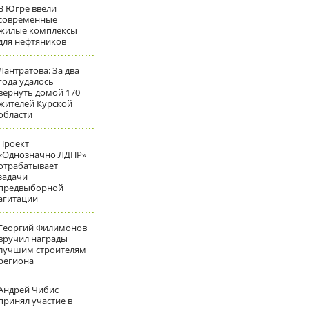
В Югре ввели
современные
жилые комплексы
для нефтяников
Лантратова: За два
года удалось
вернуть домой 170
жителей Курской
области
Проект
«Однозначно.ЛДПР»
отрабатывает
задачи
предвыборной
агитации
Георгий Филимонов
вручил награды
лучшим строителям
региона
Андрей Чибис
принял участие в