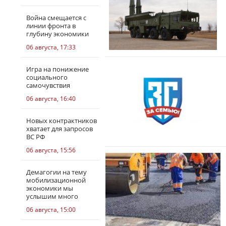
Война смещается с
линии фронта в
глубину экономики
06 августа, 17:33
Игра на понижение
социального
самочувствия
06 августа, 16:40
Новых контрактников
хватает для запросов
ВС РФ
06 августа, 15:56
Демагогии на тему
мобилизационной
экономики мы
услышим много
06 августа, 15:00