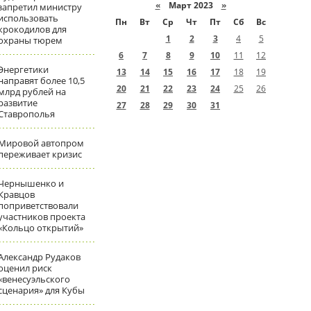
«
Март 2023
»
запретил министру
использовать
Пн
Вт
Ср
Чт
Пт
Сб
Вс
крокодилов для
1
2
3
4
5
охраны тюрем
6
7
8
9
10
11
12
Энергетики
13
14
15
16
17
18
19
направят более 10,5
20
21
22
23
24
25
26
млрд рублей на
развитие
27
28
29
30
31
Ставрополья
Мировой автопром
переживает кризис
Чернышенко и
Кравцов
поприветствовали
участников проекта
«Кольцо открытий»
Александр Рудаков
оценил риск
«венесуэльского
сценария» для Кубы