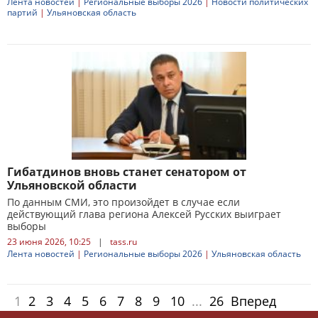
Лента новостей
|
Региональные выборы 2026
|
Новости политических
партий
|
Ульяновская область
Гибатдинов вновь станет сенатором от
Ульяновской области
По данным СМИ, это произойдет в случае если
действующий глава региона Алексей Русских выиграет
выборы
23 июня 2026, 10:25
|
tass.ru
Лента новостей
|
Региональные выборы 2026
|
Ульяновская область
1
2
3
4
5
6
7
8
9
10
...
26
Вперед