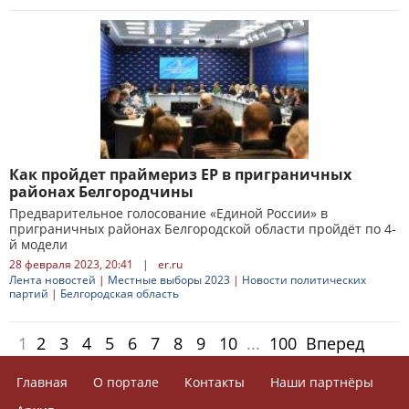
Как пройдет праймериз ЕР в приграничных
районах Белгородчины
Предварительное голосование «Единой России» в
приграничных районах Белгородской области пройдёт по 4-
й модели
28 февраля 2023, 20:41
|
er.ru
Лента новостей
|
Местные выборы 2023
|
Новости политических
партий
|
Белгородская область
1
2
3
4
5
6
7
8
9
10
...
100
Вперед
Главная
О портале
Контакты
Наши партнёры