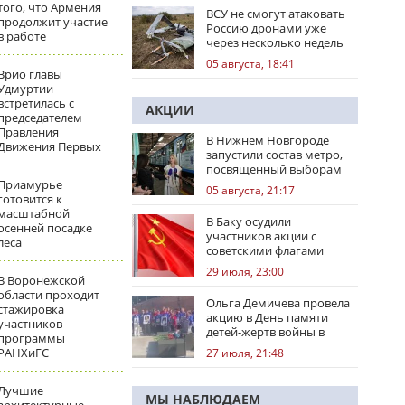
того, что Армения
ВСУ не смогут атаковать
продолжит участие
Россию дронами уже
в работе
через несколько недель
05 августа, 18:41
Врио главы
Удмуртии
встретилась с
АКЦИИ
председателем
Правления
В Нижнем Новгороде
Движения Первых
запустили состав метро,
посвященный выборам
Приамурье
05 августа, 21:17
готовится к
масштабной
В Баку осудили
осенней посадке
участников акции с
леса
советскими флагами
29 июля, 23:00
В Воронежской
области проходит
Ольга Демичева провела
стажировка
акцию в День памяти
участников
детей-жертв войны в
программы
Донбассе
РАНХиГС
27 июля, 21:48
Лучшие
МЫ НАБЛЮДАЕМ