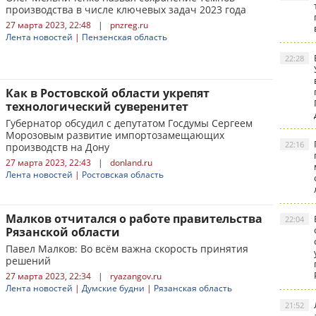
производства в числе ключевых задач 2023 года
27 марта 2023, 22:48
|
pnzreg.ru
Лента новостей
|
Пензенская область
22:28
Как в Ростовской области укрепят
технологический суверенитет
Губернатор обсудил с депутатом Госдумы Сергеем
Морозовым развитие импортозамещающих
22:16
производств на Дону
27 марта 2023, 22:43
|
donland.ru
Лента новостей
|
Ростовская область
Малков отчитался о работе правительства
22:04
Рязанской области
Павел Малков: Во всём важна скорость принятия
решений
27 марта 2023, 22:34
|
ryazangov.ru
Лента новостей
|
Думские будни
|
Рязанская область
21:52