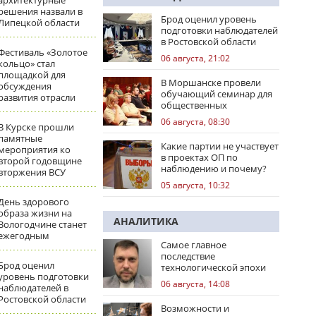
архитектурные
решения назвали в
Брод оценил уровень
Липецкой области
подготовки наблюдателей
в Ростовской области
Фестиваль «Золотое
06 августа, 21:02
кольцо» стал
площадкой для
В Моршанске провели
обсуждения
обучающий семинар для
развития отрасли
общественных
наблюдателей
06 августа, 08:30
В Курске прошли
памятные
Какие партии не участвует
мероприятия ко
в проектах ОП по
второй годовщине
наблюдению и почему?
вторжения ВСУ
05 августа, 10:32
День здорового
образа жизни на
АНАЛИТИКА
Вологодчине станет
ежегодным
Самое главное
последствие
Брод оценил
технологической эпохи
уровень подготовки
06 августа, 14:08
наблюдателей в
Ростовской области
Возможности и