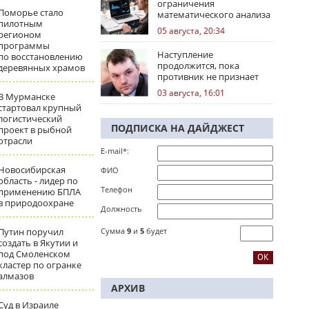
ограничения
Поморье стало
математического анализа
пилотным
избирательных кампаний
05 августа, 20:34
регионом
программы
Наступление
по восстановлению
продолжится, пока
деревянных храмов
противник не признает
стратегическое
03 августа, 16:01
В Мурманске
поражение
стартовал крупный
логистический
ПОДПИСКА НА ДАЙДЖЕСТ
проект в рыбной
отрасли
E-mail*:
Новосибирская
ФИО
область - лидер по
Телефон
применению БПЛА
в природоохране
Должность
Путин поручил
Сумма
9
и
5
будет
создать в Якутии и
под Смоленском
кластер по огранке
алмазов
АРХИВ
Суд в Израиле