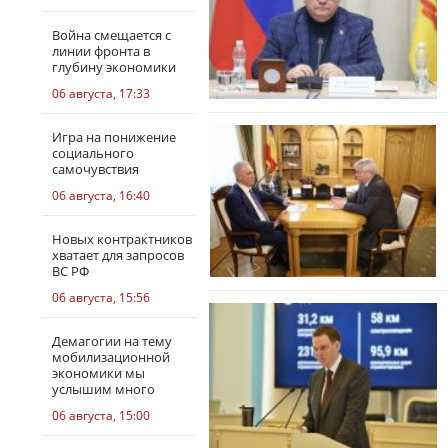
Война смещается с
линии фронта в
глубину экономики
06 августа, 17:33
Игра на понижение
социального
самочувствия
06 августа, 16:40
Новых контрактников
хватает для запросов
ВС РФ
06 августа, 15:56
Демагогии на тему
мобилизационной
экономики мы
услышим много
06 августа, 15:00