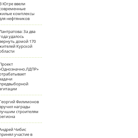
В Югре ввели
современные
жилые комплексы
для нефтяников
Лантратова: За два
года удалось
вернуть домой 170
жителей Курской
области
Проект
«Однозначно.ЛДПР»
отрабатывает
задачи
предвыборной
агитации
Георгий Филимонов
вручил награды
лучшим строителям
региона
Андрей Чибис
принял участие в