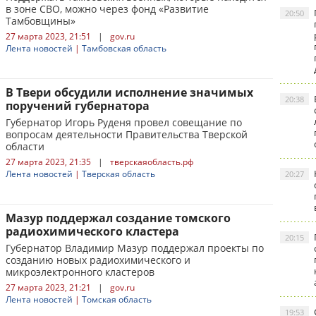
в зоне СВО, можно через фонд «Развитие
20:50
Тамбовщины»
27 марта 2023, 21:51
|
gov.ru
Лента новостей
|
Тамбовская область
В Твери обсудили исполнение значимых
20:38
поручений губернатора
Губернатор Игорь Руденя провел совещание по
вопросам деятельности Правительства Тверской
области
27 марта 2023, 21:35
|
тверскаяобласть.рф
Лента новостей
|
Тверская область
20:27
Мазур поддержал создание томского
радиохимического кластера
20:15
Губернатор Владимир Мазур поддержал проекты по
созданию новых радиохимического и
микроэлектронного кластеров
27 марта 2023, 21:21
|
gov.ru
Лента новостей
|
Томская область
19:53