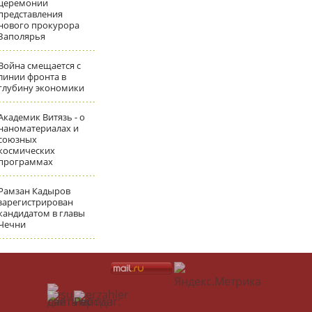
церемонии
представления
нового прокурора
Заполярья
Война смещается с
линии фронта в
глубину экономики
Академик Витязь - о
наноматериалах и
союзных
космических
программах
Рамзан Кадыров
зарегистрирован
кандидатом в главы
Чечни