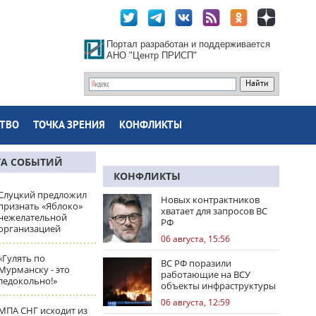
Портал разработан и поддерживается
АНО "Центр ПРИСП"
ТВО
ТОЧКА ЗРЕНИЯ
КОНФЛИКТЫ
ТА СОБЫТИЙ
КОНФЛИКТЫ
Слуцкий предложил
Новых контрактников
признать «Яблоко»
хватает для запросов ВС
нежелательной
РФ
организацией
06 августа, 15:56
«Гулять по
ВС РФ поразили
Мурманску - это
работающие на ВСУ
ледокольно!»
объекты инфраструктуры
и центры логистики
06 августа, 12:59
МПА СНГ исходит из