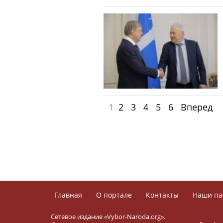
1
2
3
4
5
6
Вперед
Главная
О портале
Контакты
Наши па
Сетевое издание «Vybor-Naroda.org».