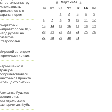
«
Март 2023
»
запретил министру
использовать
Пн
Вт
Ср
Чт
Пт
Сб
Вс
крокодилов для
1
2
3
4
5
охраны тюрем
6
7
8
9
10
11
12
Энергетики
13
14
15
16
17
18
19
направят более 10,5
20
21
22
23
24
25
26
млрд рублей на
развитие
27
28
29
30
31
Ставрополья
Мировой автопром
переживает кризис
Чернышенко и
Кравцов
поприветствовали
участников проекта
«Кольцо открытий»
Александр Рудаков
оценил риск
«венесуэльского
сценария» для Кубы