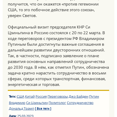
получится, что он окажется «против гегемонии
США, то это побочное действие этого союза»,
уверен Светов.
Официальный визит председателя КНР Си
Цзиньпина в Россию состоялся с 20 по 22 марта. В
ходе переговоров с президентом РФ Владимиром
Путиным были достигнуты важные соглашения в
дальнейшем развитии двусторонних отношений.
Так, в частности, подписано заявление о плане
развития основных направлений сотрудничества
до 2030 года. В нём, как отметил Путин, обозначена
задача кратно нарастить сотрудничество в восьми
сферах, среди которых транспортная, финансовая,
энергетическая и торговая.
США
Китай
Россия
Переговоры
Джо Байден
Путин
Теги:
Владимир
Си Цзиньпин
Политолог
Сотрудничество
Дональд Трамп
[ Все теги ]
25.03.2023
Дата: