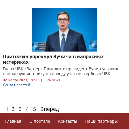
Пригожин упрекнул Вучича в напрасных
истериках
Глава ЧВК «Вагнер» Пригожин: президент Вучич устроил
напрасную истерику по поводу участия сербов в ЧВК
02 марта 2023, 18:51
|
ura.news
Лента новостей
1
2
3
4
5
Вперед
Главная
О портале
Контакты
Наши партнёры