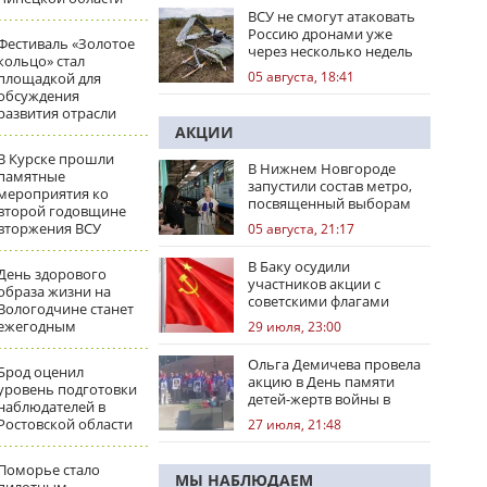
ВСУ не смогут атаковать
Россию дронами уже
Фестиваль «Золотое
через несколько недель
кольцо» стал
05 августа, 18:41
площадкой для
обсуждения
развития отрасли
АКЦИИ
В Курске прошли
В Нижнем Новгороде
памятные
запустили состав метро,
мероприятия ко
посвященный выборам
второй годовщине
вторжения ВСУ
05 августа, 21:17
В Баку осудили
День здорового
участников акции с
образа жизни на
советскими флагами
Вологодчине станет
ежегодным
29 июля, 23:00
Ольга Демичева провела
Брод оценил
акцию в День памяти
уровень подготовки
детей-жертв войны в
наблюдателей в
Донбассе
Ростовской области
27 июля, 21:48
Поморье стало
МЫ НАБЛЮДАЕМ