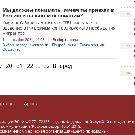
Мы должны понимать, зачем ты приехал в
16:35
Россию и на каком основании?
Кирилл Кабанов - о том, что СПЧ выступает за
введение в РФ режима контролируемого пребывания
мигрантов
14 сентября 2024, 16:08
|
Выбор народа
Выбор народа: эксклюзив
|
Подробности
|
Точка зрения
|
16:22
Общество
9
20
21
22
...
32
Вперед
16:08
ртнёры
Архив
рмации ЭЛ № ФС 77 - 72128, выдано Федеральной службой по надзору в
коммуникаций (Роскомнадзор) 15.01.2018.
тономная некоммерческая организация «Центр прикладных