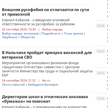
Внешняя русофобия не отличается по сути
от привозной
Кирилл Кабанов - о введении уголовной
ответственности за русофобию за рубежом.
20:38
26 сентября 2024, 10:34
|
Выбор народа
Выбор народа: эксклюзив
|
Подробности
|
Точка зрения
|
Зарубежье
|
Общество
20:27
В Нальчике пройдет ярмарка вакансий для
ветеранов СВО
Мероприятие организовано филиалом фонда
«Защитники Отечества» совместно с Центром
занятости Министерства труда и социальной защиты
20:15
КБР
24 сентября 2024, 21:52
|
kbr.ru
Лента новостей
|
Кабардино-Балкария
Директорам школ в этнических анклавах
19:53
«бумажка» не поможет
Кирилл Кабанов – о рекомендациях по количеству