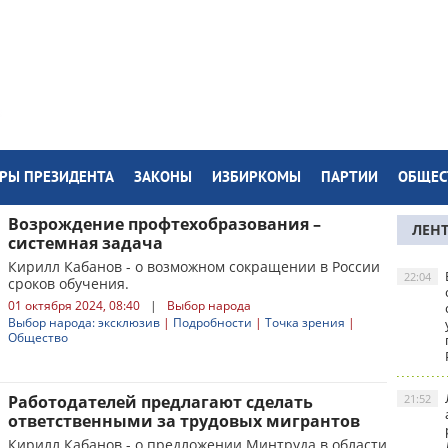
РЫ ПРЕЗИДЕНТА
ЗАКОНЫ
ИЗБИРКОМЫ
ПАРТИИ
ОБЩЕС
Возрождение профтехобразования –
ЛЕН
системная задача
Кирилл Кабанов - о возможном сокращении в России
22:04
сроков обучения.
01 октября 2024, 08:40
|
Выбор народа
Выбор народа: эксклюзив
|
Подробности
|
Точка зрения
|
Общество
Работодателей предлагают сделать
21:52
ответственными за трудовых мигрантов
Кирилл Кабанов - о предложении Минтруда в области