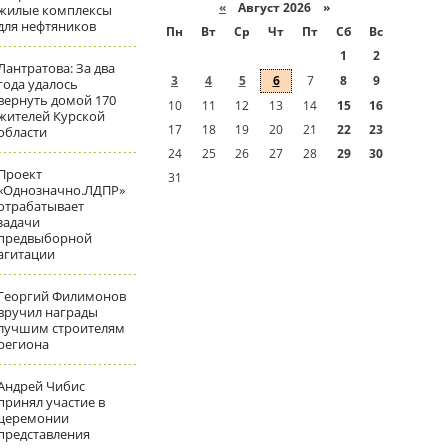
«
Август 2026 »
жилые комплексы
для нефтяников
Пн
Вт
Ср
Чт
Пт
Сб
Вс
1
2
Лантратова: За два
3
4
5
6
7
8
9
года удалось
вернуть домой 170
10
11
12
13
14
15
16
жителей Курской
17
18
19
20
21
22
23
области
24
25
26
27
28
29
30
Проект
31
«Однозначно.ЛДПР»
отрабатывает
задачи
предвыборной
агитации
Георгий Филимонов
вручил награды
лучшим строителям
региона
Андрей Чибис
принял участие в
церемонии
представления