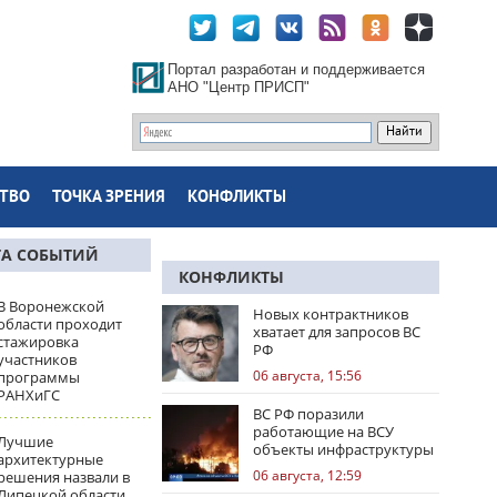
Портал разработан и поддерживается
АНО "Центр ПРИСП"
ТВО
ТОЧКА ЗРЕНИЯ
КОНФЛИКТЫ
ТА СОБЫТИЙ
КОНФЛИКТЫ
В Воронежской
Новых контрактников
области проходит
хватает для запросов ВС
стажировка
РФ
участников
06 августа, 15:56
программы
РАНХиГС
ВС РФ поразили
работающие на ВСУ
Лучшие
объекты инфраструктуры
архитектурные
и центры логистики
06 августа, 12:59
решения назвали в
Липецкой области