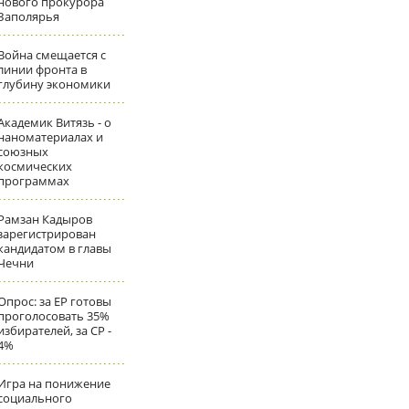
нового прокурора
Заполярья
Война смещается с
линии фронта в
глубину экономики
Академик Витязь - о
наноматериалах и
союзных
космических
программах
Рамзан Кадыров
зарегистрирован
кандидатом в главы
Чечни
Опрос: за ЕР готовы
проголосовать 35%
избирателей, за СР -
4%
Игра на понижение
социального