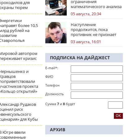
ограничения
крокодилов для
математического анализа
охраны тюрем
избирательных кампаний
05 августа, 20:34
Энергетики
Наступление
направят более 10,5
продолжится, пока
млрд рублей на
противник не признает
развитие
стратегическое
Ставрополья
03 августа, 16:01
поражение
Мировой автопром
ПОДПИСКА НА ДАЙДЖЕСТ
переживает кризис
E-mail*:
Чернышенко и
Кравцов
ФИО
поприветствовали
Телефон
участников проекта
«Кольцо открытий»
Должность
Александр Рудаков
Сумма
7
и
8
будет
оценил риск
«венесуэльского
сценария» для Кубы
АРХИВ
В Югре ввели
современные