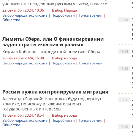
учеников, не владеющих русским языком, в классе.
22 сентября 2024, 10:06
|
Выбор Народа
Выбор народа: эксклюзив
|
Подробности
|
Точка зрения
|
Общество
19:30
Лимиты Сбера, или О финансировании
задач стратегических и разных
Кирилл Кабанов – о кредитной политике Сбера
19:24
20 сентября 2024, 16:08
|
Выбор народа
Выбор народа: эксклюзив
|
Подробности
|
Точка зрения
19:12
России нужна контролируемая миграция
Александр Горовой: Наверняка буду подвергнут
18:56
критике, но исхожу исключительно из
государственных интересов
19 сентября 2024, 18:54
|
Выбор народа
Выбор народа: эксклюзив
|
Подробности
|
Точка зрения
|
Общество
18:36