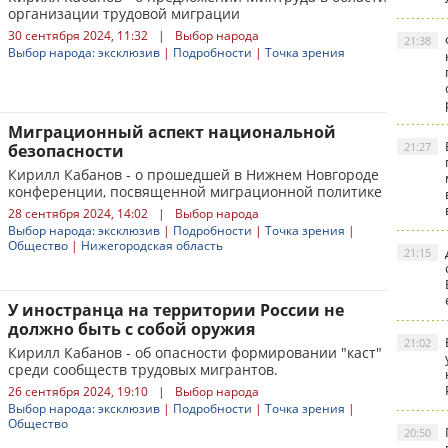
организации трудовой миграции
30 сентября 2024, 11:32
|
Выбор народа
21:38
Выбор народа: эксклюзив
|
Подробности
|
Точка зрения
Миграционный аспект национальной
21:27
безопасности
Кирилл Кабанов - о прошедшей в Нижнем Новгороде
конференции, посвященной миграционной политике
28 сентября 2024, 14:02
|
Выбор народа
Выбор народа: эксклюзив
|
Подробности
|
Точка зрения
|
Общество
|
Нижегородская область
21:15
У иностранца на территории России не
должно быть с собой оружия
21:02
Кирилл Кабанов - об опасности формировании "каст"
среди сообществ трудовых мигрантов.
26 сентября 2024, 19:10
|
Выбор народа
Выбор народа: эксклюзив
|
Подробности
|
Точка зрения
|
Общество
20:50