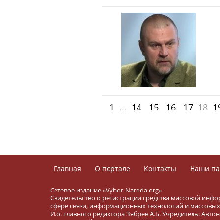
1
...
14
15
16
17
18
1
Главная
О портале
Контакты
Наши па
Сетевое издание «Vybor-Naroda.org».
Свидетельство о регистрации средства массовой инфо
сфере связи, информационных технологий и массовых 
И.о. главного редактора Зябрев А.Б. Учредитель: Ав