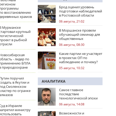
пилотным
регионом
Брод оценил уровень
программы
подготовки наблюдателей
по восстановлению
в Ростовской области
деревянных храмов
06 августа, 21:02
В Мурманске
В Моршанске провели
стартовал крупный
обучающий семинар для
логистический
общественных
проект в рыбной
наблюдателей
отрасли
06 августа, 08:30
Какие партии не участвует
Новосибирская
в проектах ОП по
область - лидер по
наблюдению и почему?
применению БПЛА
в природоохране
05 августа, 10:32
Путин поручил
АНАЛИТИКА
создать в Якутии и
под Смоленском
Самое главное
кластер по огранке
последствие
алмазов
технологической эпохи
06 августа, 14:08
Суд в Израиле
запретил министру
Возможности и
использовать