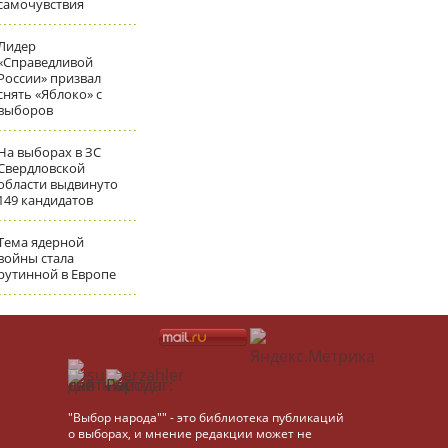
самочувствия
Лидер
«Справедливой
России» призвал
снять «Яблоко» с
выборов
На выборах в ЗС
Свердловской
области выдвинуто
149 кандидатов
Тема ядерной
войны стала
рутинной в Европе
"Выбор народа"" - это библиотека публикаций
о выборах, и мнение редакции может не