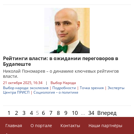
Рейтинги власти: в ожидании переговоров в
Будапеште
Николай Пономарев – о динамике ключевых рейтингов
власти.
21 октября 2025, 16:34
|
Выбор Народа
Выбор народа: эксклюзив
|
Подробности
|
Точка зрения
|
Эксперты
Центра ПРИСП
|
Социология – о политике
1
2
3
4
5
6
7
8
9
10
...
34
Вперед
Главная
О портале
Контакты
Наши партнёры