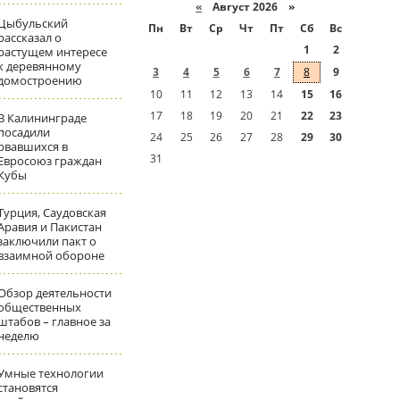
«
Август 2026 »
Цыбульский
Пн
Вт
Ср
Чт
Пт
Сб
Вс
рассказал о
1
2
растущем интересе
к деревянному
3
4
5
6
7
8
9
домостроению
10
11
12
13
14
15
16
17
18
19
20
21
22
23
В Калининграде
посадили
24
25
26
27
28
29
30
рвавшихся в
31
Евросоюз граждан
Кубы
Турция, Саудовская
Аравия и Пакистан
заключили пакт о
взаимной обороне
Обзор деятельности
общественных
штабов – главное за
неделю
Умные технологии
становятся