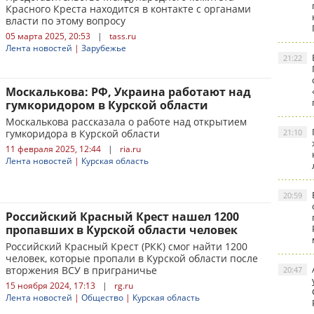
Красного Креста находится в контакте с органами
власти по этому вопросу
05 марта 2025, 20:53
|
tass.ru
Лента новостей
|
Зарубежье
21:22
Москалькова: РФ, Украина работают над
гумкоридором в Курской области
Москалькова рассказала о работе над открытием
гумкоридора в Курской области
21:10
11 февраля 2025, 12:44
|
ria.ru
Лента новостей
|
Курская область
20:59
Российский Красный Крест нашел 1200
пропавших в Курской области человек
Российский Красный Крест (РКК) смог найти 1200
человек, которые пропали в Курской области после
вторжения ВСУ в приграничье
20:47
15 ноября 2024, 17:13
|
rg.ru
Лента новостей
|
Общество
|
Курская область