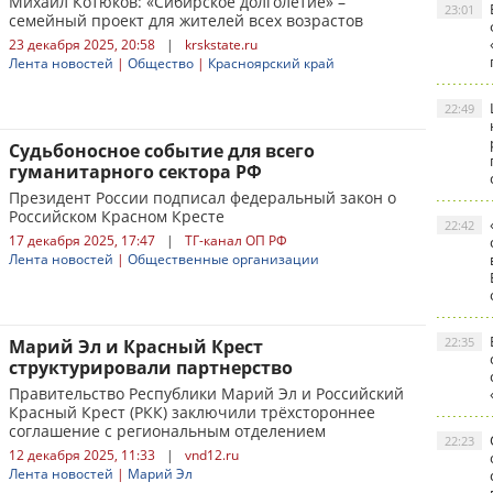
Михаил Котюков: «Сибирское долголетие» –
23:01
семейный проект для жителей всех возрастов
23 декабря 2025, 20:58
|
krskstate.ru
Лента новостей
|
Общество
|
Красноярский край
22:49
Судьбоносное событие для всего
гуманитарного сектора РФ
Президент России подписал федеральный закон о
Российском Красном Кресте
22:42
17 декабря 2025, 17:47
|
ТГ-канал ОП РФ
Лента новостей
|
Общественные организации
22:35
Марий Эл и Красный Крест
структурировали партнерство
Правительство Республики Марий Эл и Российский
Красный Крест (РКК) заключили трёхстороннее
соглашение с региональным отделением
22:23
12 декабря 2025, 11:33
|
vnd12.ru
Лента новостей
|
Марий Эл