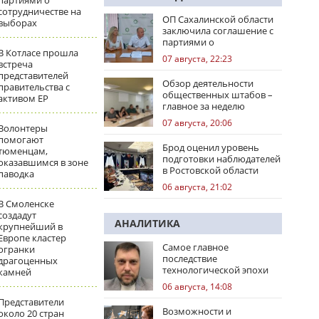
партиями о
сотрудничестве на
ОП Сахалинской области
выборах
заключила соглашение с
партиями о
В Котласе прошла
сотрудничестве на
07 августа, 22:23
встреча
выборах
представителей
Обзор деятельности
правительства с
общественных штабов –
активом ЕР
главное за неделю
07 августа, 20:06
Волонтеры
помогают
Брод оценил уровень
тюменцам,
подготовки наблюдателей
оказавшимся в зоне
в Ростовской области
паводка
06 августа, 21:02
В Смоленске
создадут
АНАЛИТИКА
крупнейший в
Европе кластер
Самое главное
огранки
последствие
драгоценных
технологической эпохи
камней
06 августа, 14:08
Представители
Возможности и
около 20 стран