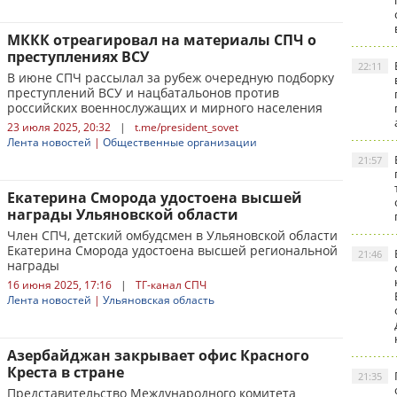
МККК отреагировал на материалы СПЧ о
преступлениях ВСУ
22:11
В июне СПЧ рассылал за рубеж очередную подборку
преступлений ВСУ и нацбатальонов против
российских военнослужащих и мирного населения
23 июля 2025, 20:32
|
t.me/president_sovet
Лента новостей
|
Общественные организации
21:57
Екатерина Сморода удостоена высшей
награды Ульяновской области
Член СПЧ, детский омбудсмен в Ульяновской области
Екатерина Сморода удостоена высшей региональной
21:46
награды
16 июня 2025, 17:16
|
ТГ-канал СПЧ
Лента новостей
|
Ульяновская область
Азербайджан закрывает офис Красного
Креста в стране
21:35
Представительство Международного комитета