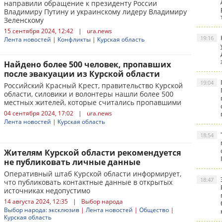
направили обращение к президенту России
Владимиру Путину и украинскому лидеру Владимиру
Зеленскому
15 сентября 2024, 12:42
|
ura.news
19:16
Лента новостей
|
Конфликты
|
Курская область
Найдено более 500 человек, пропавших
после эвакуации из Курской области
19:04
Российский Красный Крест, правительство Курской
области, силовики и волонтеры нашли более 500
местных жителей, которые считались пропавшими
04 сентября 2024, 17:02
|
ura.news
Лента новостей
|
Курская область
18:54
Жителям Курской области рекомендуется
не публиковать личные данные
Оперативный штаб Курской области информирует,
18:47
что публиковать контактные данные в открытых
источниках недопустимо
14 августа 2024, 12:35
|
Выбор народа
Выбор народа: эксклюзив
|
Лента новостей
|
Общество
|
Курская область