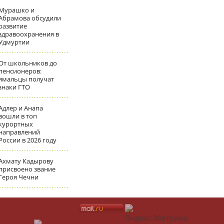
Мурашко и
Абрамова обсудили
развитие
здравоохранения в
Удмуртии
От школьников до
пенсионеров:
ямальцы получат
знаки ГТО
Адлер и Анапа
вошли в топ
курортных
направлений
России в 2026 году
Ахмату Кадырову
присвоено звание
Героя Чечни