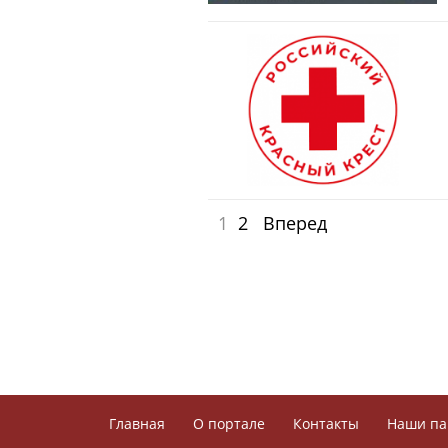
1
2
Вперед
Главная
О портале
Контакты
Наши па