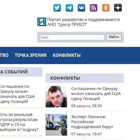
Портал разработан и поддерживается
АНО "Центр ПРИСП"
ТВО
ТОЧКА ЗРЕНИЯ
КОНФЛИКТЫ
ТА СОБЫТИЙ
КОНФЛИКТЫ
Соглашение по
Соглашение по Ормузу
Ормузу может
может означать для США
означать для США
сдачу позиций
сдачу позиций
08 августа, 08:36
Есть ли реальная
Эксперт Леонков:
угроза результатам
Российские
ЛДПР и СР на
подразделения берут
выборах в Госдуму?
Доброполье в клещи
07 августа, 18:47