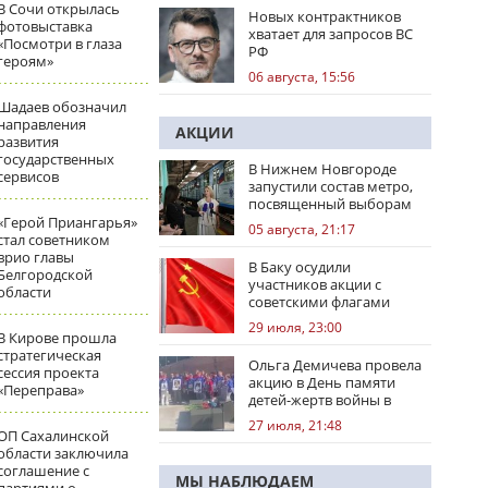
В Сочи открылась
Новых контрактников
фотовыставка
хватает для запросов ВС
«Посмотри в глаза
РФ
героям»
06 августа, 15:56
Шадаев обозначил
направления
АКЦИИ
развития
государственных
В Нижнем Новгороде
сервисов
запустили состав метро,
посвященный выборам
«Герой Приангарья»
05 августа, 21:17
стал советником
врио главы
В Баку осудили
Белгородской
участников акции с
области
советскими флагами
29 июля, 23:00
В Кирове прошла
стратегическая
Ольга Демичева провела
сессия проекта
акцию в День памяти
«Переправа»
детей-жертв войны в
Донбассе
27 июля, 21:48
ОП Сахалинской
области заключила
соглашение с
МЫ НАБЛЮДАЕМ