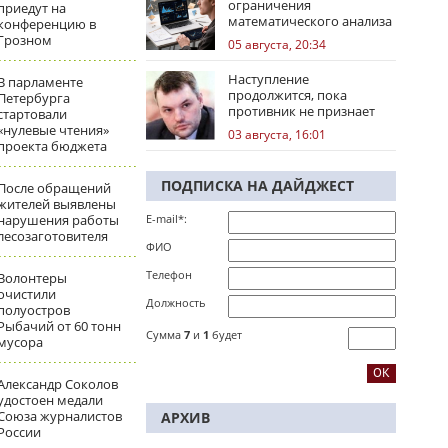
ограничения
приедут на
математического анализа
конференцию в
избирательных кампаний
Грозном
05 августа, 20:34
Наступление
В парламенте
продолжится, пока
Петербурга
противник не признает
стартовали
стратегическое
«нулевые чтения»
03 августа, 16:01
поражение
проекта бюджета
ПОДПИСКА НА ДАЙДЖЕСТ
После обращений
жителей выявлены
нарушения работы
E-mail*:
лесозаготовителя
ФИО
Телефон
Волонтеры
очистили
Должность
полуостров
Рыбачий от 60 тонн
Сумма
7
и
1
будет
мусора
Александр Соколов
удостоен медали
Союза журналистов
АРХИВ
России