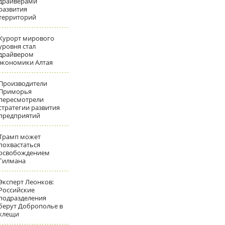
драйверами
развития
территорий
Курорт мирового
уровня стал
драйвером
экономики Алтая
Производители
Приморья
пересмотрели
стратегии развития
предприятий
Трамп может
похвастаться
освобождением
Гилмана
Эксперт Леонков:
Российские
подразделения
берут Доброполье в
клещи