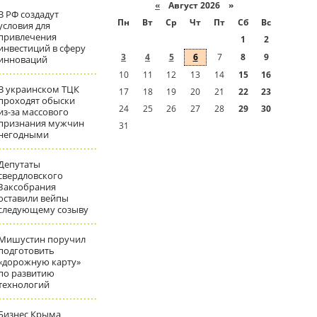
«
Август 2026 »
В РФ создадут
Пн
Вт
Ср
Чт
Пт
Сб
Вс
условия для
привлечения
1
2
инвестиций в сферу
3
4
5
6
7
8
9
инноваций
10
11
12
13
14
15
16
В украинском ТЦК
17
18
19
20
21
22
23
проходят обыски
24
25
26
27
28
29
30
из-за массового
признания мужчин
31
негодными
Депутаты
свердловского
Заксобрания
оставили вейпы
следующему созыву
Мишустин поручил
подготовить
«дорожную карту»
по развитию
технологий
Бизнес Крыма