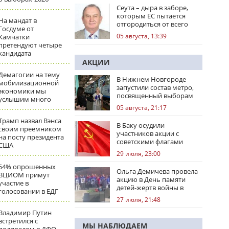
Сеута – дыра в заборе,
которым ЕС пытается
На мандат в
отгородиться от всего
Госдуме от
мира
05 августа, 13:39
Камчатки
претендуют четыре
кандидата
АКЦИИ
Демагогии на тему
В Нижнем Новгороде
мобилизационной
запустили состав метро,
экономики мы
посвященный выборам
услышим много
05 августа, 21:17
Трамп назвал Вэнса
В Баку осудили
своим преемником
участников акции с
на посту президента
советскими флагами
США
29 июля, 23:00
54% опрошенных
Ольга Демичева провела
ВЦИОМ примут
акцию в День памяти
участие в
детей-жертв войны в
голосовании в ЕДГ
Донбассе
27 июля, 21:48
Владимир Путин
встретился с
МЫ НАБЛЮДАЕМ