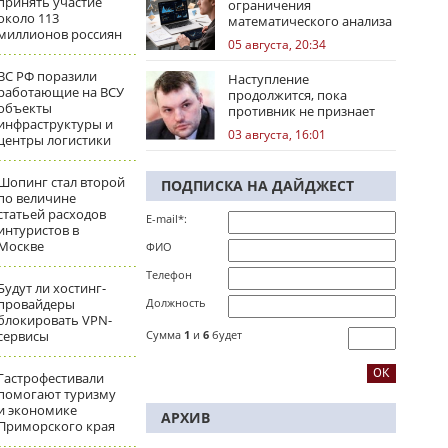
принять участие
ограничения
около 113
математического анализа
миллионов россиян
избирательных кампаний
05 августа, 20:34
ВС РФ поразили
Наступление
работающие на ВСУ
продолжится, пока
объекты
противник не признает
инфраструктуры и
стратегическое
03 августа, 16:01
центры логистики
поражение
Шопинг стал второй
ПОДПИСКА НА ДАЙДЖЕСТ
по величине
статьей расходов
E-mail*:
интуристов в
Москве
ФИО
Телефон
Будут ли хостинг-
провайдеры
Должность
блокировать VPN-
сервисы
Сумма
1
и
6
будет
Гастрофестивали
помогают туризму
и экономике
АРХИВ
Приморского края