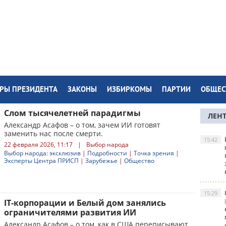
РЫ ПРЕЗИДЕНТА
ЗАКОНЫ
ИЗБИРКОМЫ
ПАРТИИ
ОБЩЕС
Слом тысячелетней парадигмы
ЛЕН
Александр Асафов – о том, зачем ИИ готовят
заменить нас после смерти.
15:42
22 февраля 2026, 11:17
|
Выбор народа
Выбор народа: эксклюзив
|
Подробности
|
Точка зрения
|
Эксперты Центра ПРИСП
|
Зарубежье
|
Общество
15:29
IT-корпорации и Белый дом занялись
ограничителями развития ИИ
Александр Асафов – о том, как в США переписывают