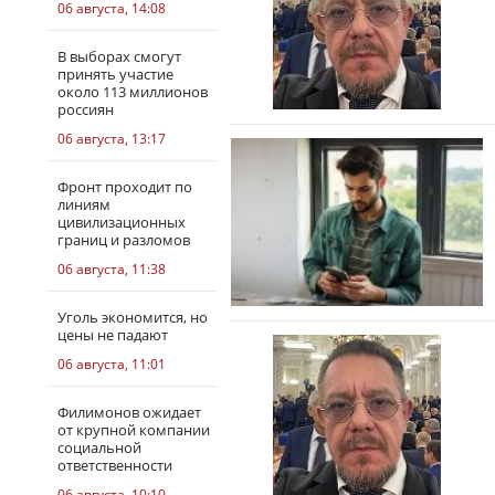
06 августа, 14:08
В выборах смогут
принять участие
около 113 миллионов
россиян
06 августа, 13:17
Фронт проходит по
линиям
цивилизационных
границ и разломов
06 августа, 11:38
Уголь экономится, но
цены не падают
06 августа, 11:01
Филимонов ожидает
от крупной компании
социальной
ответственности
06 августа, 10:10