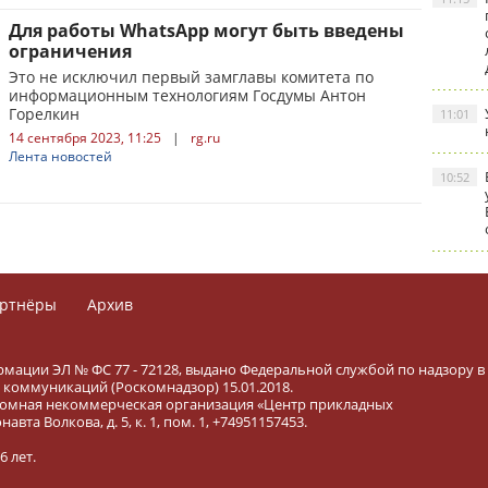
Для работы WhatsApp могут быть введены
ограничения
Это не исключил первый замглавы комитета по
информационным технологиям Госдумы Антон
Горелкин
11:01
14 сентября 2023, 11:25
|
rg.ru
Лента новостей
10:52
ртнёры
Архив
рмации ЭЛ № ФС 77 - 72128, выдано Федеральной службой по надзору в
коммуникаций (Роскомнадзор) 15.01.2018.
тономная некоммерческая организация «Центр прикладных
вта Волкова, д. 5, к. 1, пом. 1, +74951157453.
 лет.