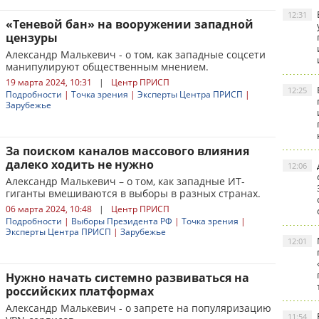
12:31
«Теневой бан» на вооружении западной
цензуры
Александр Малькевич - о том, как западные соцсети
манипулируют общественным мнением.
19 марта 2024, 10:31
|
Центр ПРИСП
12:25
Подробности
|
Точка зрения
|
Эксперты Центра ПРИСП
|
Зарубежье
За поиском каналов массового влияния
далеко ходить не нужно
12:06
Александр Малькевич – о том, как западные ИТ-
гиганты вмешиваются в выборы в разных странах.
06 марта 2024, 10:48
|
Центр ПРИСП
Подробности
|
Выборы Президента РФ
|
Точка зрения
|
Эксперты Центра ПРИСП
|
Зарубежье
12:01
Нужно начать системно развиваться на
российских платформах
Александр Малькевич - о запрете на популяризацию
11:54