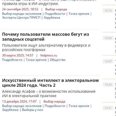
правила игры в ИИ-индустрии.
24 сентября 2025, 18:52
|
Выбор народа
15:15
Выбор народа: эксклюзив
|
Подробности
|
Точка зрения
|
Эксперты Центра ПРИСП
|
Зарубежье
Почему пользователи массово бегут из
15:00
западных соцсетей
Пользователи ищут альтернативу в федиверсе и
российских платформах
30 марта 2025, 14:57
|
fedpress.ru
Подробности
|
Точка зрения
|
Общество
14:47
Искусственный интеллект в электоральном
цикле 2024 года. Часть 2
14:34
Александр Асафов – о возможностях использования
ИИ в электоральной практике
13 декабря 2024, 17:47
|
Выбор народа
Выбор народа: эксклюзив
|
Подробности
|
Точка зрения
|
14:21
Зарубежье
|
Выборы у них