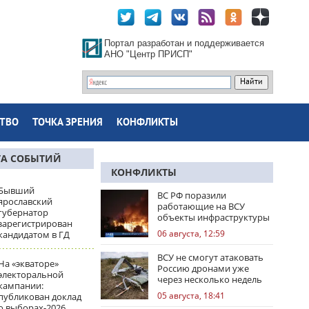
Портал разработан и поддерживается
АНО "Центр ПРИСП"
ТВО
ТОЧКА ЗРЕНИЯ
КОНФЛИКТЫ
ТА СОБЫТИЙ
КОНФЛИКТЫ
Бывший
ВС РФ поразили
ярославский
работающие на ВСУ
губернатор
объекты инфраструктуры
зарегистрирован
и центры логистики
06 августа, 12:59
кандидатом в ГД
ВСУ не смогут атаковать
На «экваторе»
Россию дронами уже
электоральной
через несколько недель
кампании:
05 августа, 18:41
публикован доклад
о выборах-2026