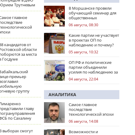
полпредом в ДФО
Юрием Трутневым
В Моршанске провели
обучающий семинар для
Самое главное
общественных
последствие
наблюдателей
06 августа, 08:30
технологической
эпохи
Какие партии не участвует
в проектах ОП по
38 кандидатов от
наблюдению и почему?
Ростовской области
05 августа, 10:32
поборются за места
в Госдуме
ОП РФ и политические
партии объединили
Забайкальский
усилия по наблюдению за
вице-премьер
выборами
04 августа, 22:04
возглавил
мобильную
огневую группу
АНАЛИТИКА
Лимаренко
Самое главное
представили главу
последствие
погрануправления
технологической эпохи
ФСБ по Сахалину
06 августа, 14:08
В выборах смогут
Возможности и