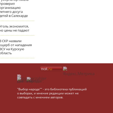
проверил
организацию
летнего досуга
детей в Салехарде
Уголь экономится,
но цены не падают
В СКР назвали
ущерб от нападения
ВСУ на Курскую
область
"Выбор народа"" - это библиотека публикаций
о выборах, и мнение редакции может не
совпадать с мнением авторов.