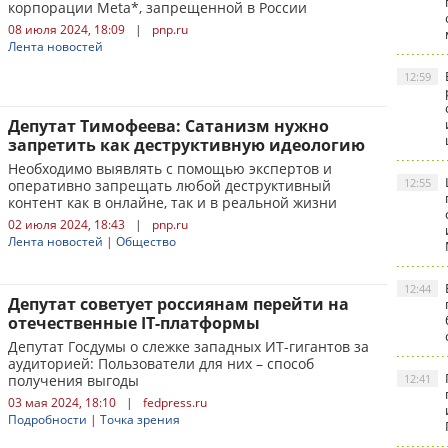
корпорации Meta*, запрещенной в России
08 июля 2024, 18:09
|
pnp.ru
Лента новостей
12:59
Депутат Тимофеева: Сатанизм нужно
запретить как деструктивную идеологию
Необходимо выявлять с помощью экспертов и
12:55
оперативно запрещать любой деструктивный
контент как в онлайне, так и в реальной жизни
02 июля 2024, 18:43
|
pnp.ru
Лента новостей
|
Общество
12:44
Депутат советует россиянам перейти на
отечественные IT-платформы
Депутат Госдумы о слежке западных ИТ-гигантов за
аудиторией: Пользователи для них – способ
получения выгоды
12:41
03 мая 2024, 18:10
|
fedpress.ru
Подробности
|
Точка зрения