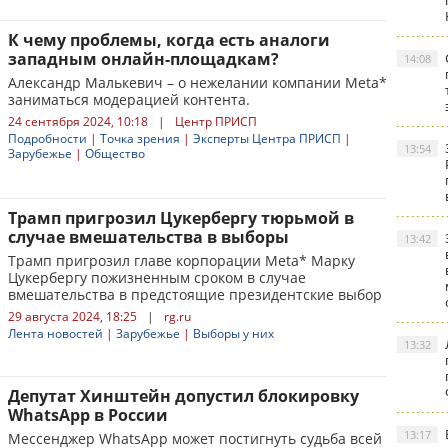
К чему проблемы, когда есть аналоги
западным онлайн-площадкам?
14:08
Александр Малькевич – о нежелании компании Meta*
заниматься модерацией контента.
24 сентября 2024, 10:18
|
Центр ПРИСП
Подробности
|
Точка зрения
|
Эксперты Центра ПРИСП
|
13:54
Зарубежье
|
Общество
Трамп пригрозил Цукербергу тюрьмой в
случае вмешательства в выборы
13:42
Трамп пригрозил главе корпорации Meta* Марку
Цукербергу пожизненным сроком в случае
вмешательства в предстоящие президентские выбор
29 августа 2024, 18:25
|
rg.ru
Лента новостей
|
Зарубежье
|
Выборы у них
13:32
Депутат Хинштейн допустил блокировку
WhatsApp в России
13:17
Мессенджер WhatsApp может постигнуть судьба всей