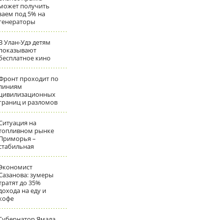
может получить
заем под 5% на
генераторы
В Улан-Удэ детям
показывают
бесплатное кино
Фронт проходит по
линиям
цивилизационных
границ и разломов
Ситуация на
топливном рынке
Приморья –
стабильная
Экономист
Сазанова: зумеры
тратят до 35%
дохода на еду и
кофе
Губернатор Ямала