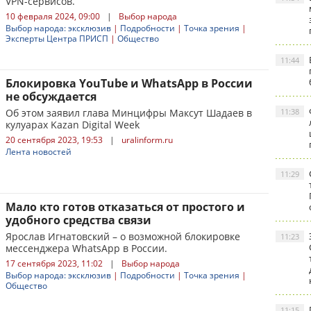
VPN-сервисов.
10 февраля 2024, 09:00
|
Выбор народа
Выбор народа: эксклюзив
|
Подробности
|
Точка зрения
|
Эксперты Центра ПРИСП
|
Общество
11:44
Блокировка YouTube и WhatsApp в России
не обсуждается
Об этом заявил глава Минцифры Максут Шадаев в
11:38
кулуарах Kazan Digital Week
20 сентября 2023, 19:53
|
uralinform.ru
Лента новостей
11:29
Мало кто готов отказаться от простого и
удобного средства связи
Ярослав Игнатовский – о возможной блокировке
11:23
мессенджера WhatsApp в России.
17 сентября 2023, 11:02
|
Выбор народа
Выбор народа: эксклюзив
|
Подробности
|
Точка зрения
|
Общество
11:15