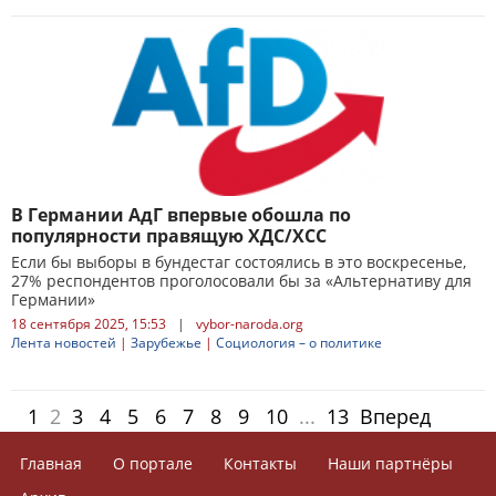
В Германии АдГ впервые обошла по
популярности правящую ХДС/ХСС
Если бы выборы в бундестаг состоялись в это воскресенье,
27% респондентов проголосовали бы за «Альтернативу для
Германии»
18 сентября 2025, 15:53
|
vybor-naroda.org
Лента новостей
|
Зарубежье
|
Социология – о политике
1
2
3
4
5
6
7
8
9
10
...
13
Вперед
Главная
О портале
Контакты
Наши партнёры