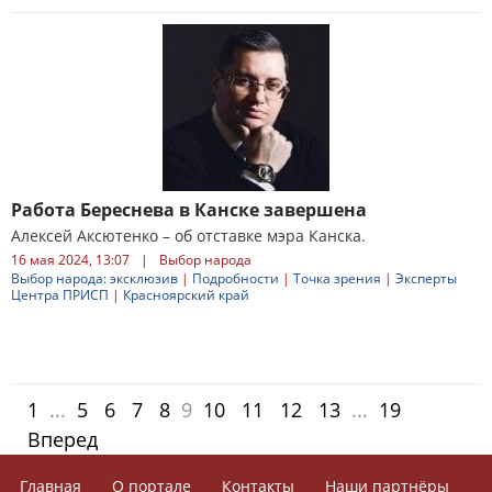
Работа Береснева в Канске завершена
Алексей Аксютенко – об отставке мэра Канска.
16 мая 2024, 13:07
|
Выбор народа
Выбор народа: эксклюзив
|
Подробности
|
Точка зрения
|
Эксперты
Центра ПРИСП
|
Красноярский край
1
...
5
6
7
8
9
10
11
12
13
...
19
Вперед
Главная
О портале
Контакты
Наши партнёры