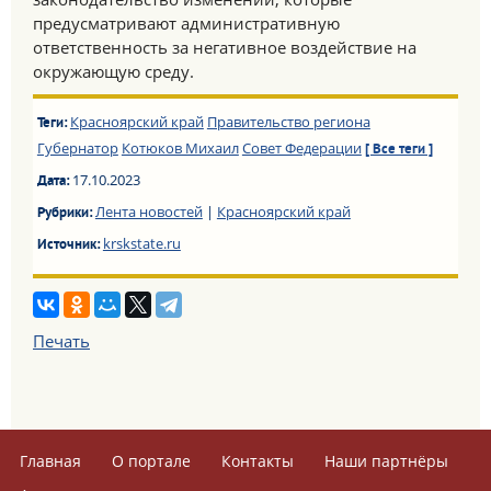
предусматривают административную
ответственность за негативное воздействие на
окружающую среду.
Красноярский край
Правительство региона
Теги:
Губернатор
Котюков Михаил
Совет Федерации
[ Все теги ]
17.10.2023
Дата:
Лента новостей
|
Красноярский край
Рубрики:
krskstate.ru
Источник:
Печать
Главная
О портале
Контакты
Наши партнёры