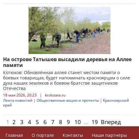
На острове Татышев высадили деревья на Аллее
памяти
Котюков: Обновлённая аллея станет местом памяти о
боевых товарищах, будет напоминать красноярцам о силе
духа наших земляков и боевом братстве защитников
Отечества
18 мая 2026, 20:23
|
krskstate.ru
Лента новостей
|
Общественные акции и протесты
|
Красноярский
край
1
2
3
4
5
6
7
8
9
10
...
19
Вперед
Главная
О портале
Контакты
Наши партнёры