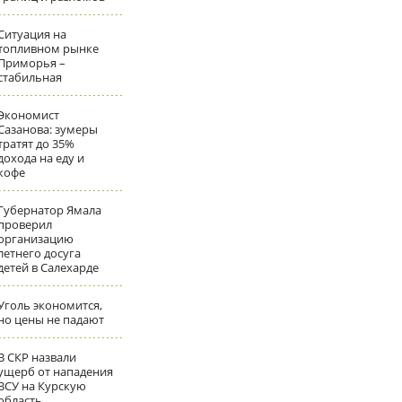
Ситуация на
топливном рынке
Приморья –
стабильная
Экономист
Сазанова: зумеры
тратят до 35%
дохода на еду и
кофе
Губернатор Ямала
проверил
организацию
летнего досуга
детей в Салехарде
Уголь экономится,
но цены не падают
В СКР назвали
ущерб от нападения
ВСУ на Курскую
область