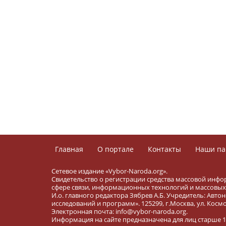
Главная
О портале
Контакты
Наши па
Сетевое издание «Vybor-Naroda.org».
Свидетельство о регистрации средства массовой инфо
сфере связи, информационных технологий и массовых 
И.о. главного редактора Зябрев А.Б. Учредитель: Ав
исследований и программ». 125299, г.Москва, ул. Космона
Электронная почта: info@vybor-naroda.org.
Информация на сайте предназначена для лиц старше 16