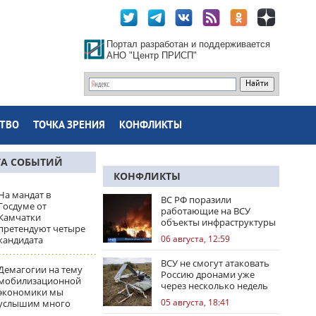
Портал разработан и поддерживается
АНО "Центр ПРИСП"
ТВО
ТОЧКА ЗРЕНИЯ
КОНФЛИКТЫ
ТА СОБЫТИЙ
КОНФЛИКТЫ
На мандат в
ВС РФ поразили
Госдуме от
работающие на ВСУ
Камчатки
объекты инфраструктуры
претендуют четыре
и центры логистики
06 августа, 12:59
кандидата
ВСУ не смогут атаковать
Демагогии на тему
Россию дронами уже
мобилизационной
через несколько недель
экономики мы
05 августа, 18:41
услышим много