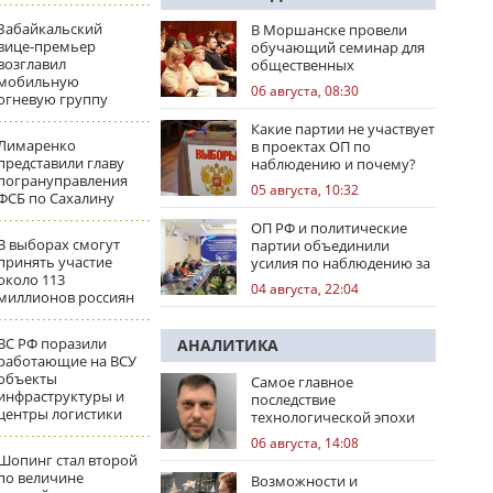
Забайкальский
В Моршанске провели
вице-премьер
обучающий семинар для
возглавил
общественных
мобильную
наблюдателей
06 августа, 08:30
огневую группу
Какие партии не участвует
Лимаренко
в проектах ОП по
представили главу
наблюдению и почему?
погрануправления
05 августа, 10:32
ФСБ по Сахалину
ОП РФ и политические
В выборах смогут
партии объединили
принять участие
усилия по наблюдению за
около 113
выборами
04 августа, 22:04
миллионов россиян
ВС РФ поразили
АНАЛИТИКА
работающие на ВСУ
объекты
Самое главное
инфраструктуры и
последствие
центры логистики
технологической эпохи
06 августа, 14:08
Шопинг стал второй
по величине
Возможности и