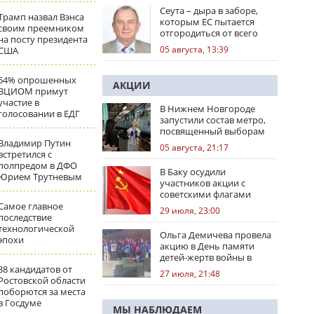
Сеута – дыра в заборе,
Трамп назвал Вэнса
которым ЕС пытается
своим преемником
отгородиться от всего
на посту президента
мира
05 августа, 13:39
США
54% опрошенных
АКЦИИ
ВЦИОМ примут
участие в
В Нижнем Новгороде
голосовании в ЕДГ
запустили состав метро,
посвященный выборам
Владимир Путин
05 августа, 21:17
встретился с
полпредом в ДФО
В Баку осудили
Юрием Трутневым
участников акции с
советскими флагами
Самое главное
29 июля, 23:00
последствие
технологической
Ольга Демичева провела
эпохи
акцию в День памяти
детей-жертв войны в
Донбассе
38 кандидатов от
27 июля, 21:48
Ростовской области
поборются за места
в Госдуме
МЫ НАБЛЮДАЕМ