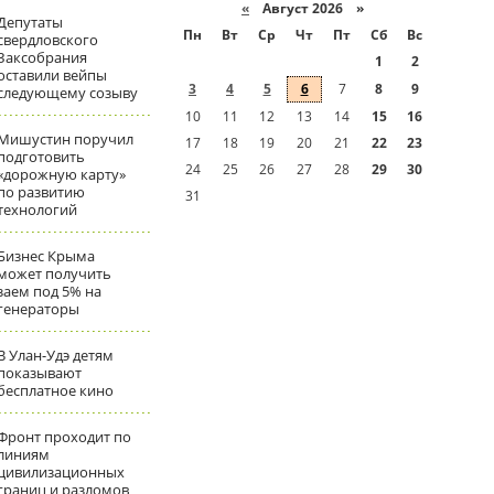
«
Август 2026 »
Депутаты
Пн
Вт
Ср
Чт
Пт
Сб
Вс
свердловского
Заксобрания
1
2
оставили вейпы
3
4
5
6
7
8
9
следующему созыву
10
11
12
13
14
15
16
Мишустин поручил
17
18
19
20
21
22
23
подготовить
24
25
26
27
28
29
30
«дорожную карту»
по развитию
31
технологий
Бизнес Крыма
может получить
заем под 5% на
генераторы
В Улан-Удэ детям
показывают
бесплатное кино
Фронт проходит по
линиям
цивилизационных
границ и разломов