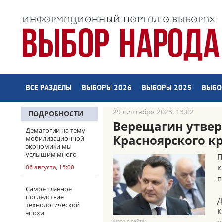
ВСЕ РАЗДЕЛЫ
ВЫБОРЫ 2026
ВЫБОРЫ 2025
ВЫБО
29 сентября 2023, 13:02
ПОДРОБНОСТИ
Верещагин утвер
Демагогии на тему
Красноярского к
мобилизационной
экономики мы
услышим много
П
к
06 августа, 15:00
п
Самое главное
последствие
Д
технологической
К
эпохи
Фото с сайта: