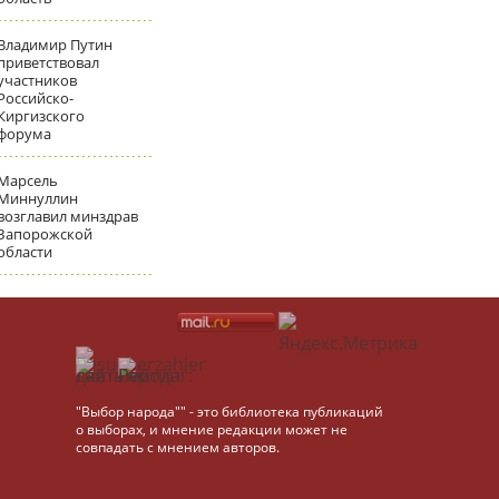
Владимир Путин
приветствовал
участников
Российско-
Киргизского
форума
Марсель
Миннуллин
возглавил минздрав
Запорожской
области
"Выбор народа"" - это библиотека публикаций
о выборах, и мнение редакции может не
совпадать с мнением авторов.