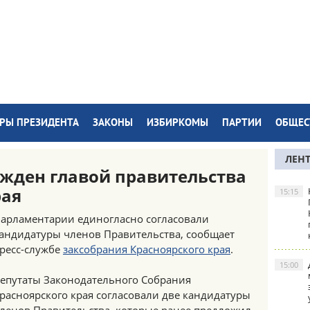
РЫ ПРЕЗИДЕНТА
ЗАКОНЫ
ИЗБИРКОМЫ
ПАРТИИ
ОБЩЕС
ЛЕН
жден главой правительства
рая
15:15
арламентарии единогласно согласовали
андидатуры членов Правительства, сообщает
ресс-службе
заксобрания Красноярского края
.
15:00
епутаты Законодательного Собрания
расноярского края согласовали две кандидатуры