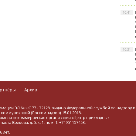
10:41
10:31
ртнёры
Архив
рмации ЭЛ № ФС 77 - 72128, выдано Федеральной службой по надзору в
коммуникаций (Роскомнадзор) 15.01.2018.
тономная некоммерческая организация «Центр прикладных
вта Волкова, д. 5, к. 1, пом. 1, +74951157453.
 лет.