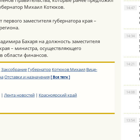
ленов Правительства, которые ранее предложил
убернатор Михаил Котюков.
14:47
т первого заместителя губернатора края –
региона.
14:34
ладимира Бахаря на должность заместителя
края – министра, осуществляющего
в области финансов.
14:21
ы
Заксобрание
Губернатор
Котюков Михаил
Вице-
на
Отставки и назначения
[ Все теги ]
14:08
|
Лента новостей
|
Красноярский край
13:54