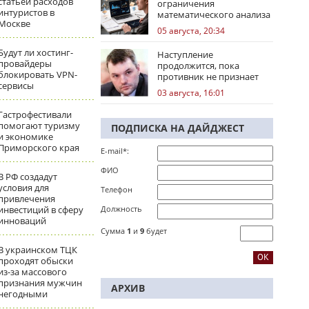
статьей расходов
ограничения
интуристов в
математического анализа
Москве
избирательных кампаний
05 августа, 20:34
Будут ли хостинг-
Наступление
провайдеры
продолжится, пока
блокировать VPN-
противник не признает
сервисы
стратегическое
03 августа, 16:01
поражение
Гастрофестивали
помогают туризму
ПОДПИСКА НА ДАЙДЖЕСТ
и экономике
Приморского края
E-mail*:
ФИО
В РФ создадут
условия для
Телефон
привлечения
инвестиций в сферу
Должность
инноваций
Сумма
1
и
9
будет
В украинском ТЦК
проходят обыски
из-за массового
признания мужчин
АРХИВ
негодными