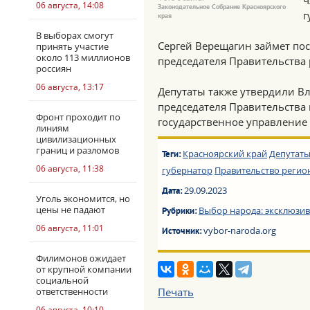
ч
06 августа, 14:08
Законодательное Собрание Красноярского
г
края
В выборах смогут
Сергей Верещагин займет пос
принять участие
около 113 миллионов
председателя Правительства 
россиян
06 августа, 13:17
Депутаты также утвердили В
председателя Правительства 
Фронт проходит по
государственное управление 
линиям
цивилизационных
границ и разломов
Красноярский край
Депутат
Теги:
06 августа, 11:38
губернатор
Правительство регио
29.09.2023
Дата:
Уголь экономится, но
цены не падают
Выбор народа: эксклюзив
Рубрики:
06 августа, 11:01
vybor-naroda.org
Источник:
Филимонов ожидает
от крупной компании
социальной
ответственности
Печать
06 августа, 10:10