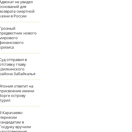
Адвокат не увидел
оснований для
возврата смертной
казни в России
Грозный
предвестник нового
мирового
финансового
кризиса
Суд отправил в
отставку главу
Шилкинского
района Забайкалья
Япония ответит на
присвоение имени
Зорге острову
Курил
В Карачаево-
Черкесии
кандидатам в
Госдуму вручили
удостоверения