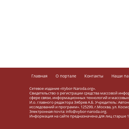
Главная
О портале
Контакты
Наши па
Сетевое издание «Vybor-Naroda.org».
Свидетельство о регистрации средства массовой инфо
сфере связи, информационных технологий и массовых 
И.о. главного редактора Зябрев А.Б. Учредитель: Ав
исследований и программ». 125299, г.Москва, ул. Космона
Электронная почта: info@vybor-naroda.org.
Информация на сайте предназначена для лиц старше 16