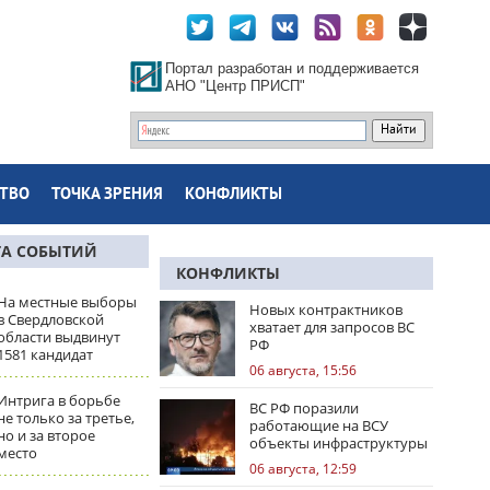
Портал разработан и поддерживается
АНО "Центр ПРИСП"
ТВО
ТОЧКА ЗРЕНИЯ
КОНФЛИКТЫ
ТА СОБЫТИЙ
КОНФЛИКТЫ
На местные выборы
Новых контрактников
в Свердловской
хватает для запросов ВС
области выдвинут
РФ
1581 кандидат
06 августа, 15:56
Интрига в борьбе
ВС РФ поразили
не только за третье,
работающие на ВСУ
но и за второе
объекты инфраструктуры
место
и центры логистики
06 августа, 12:59