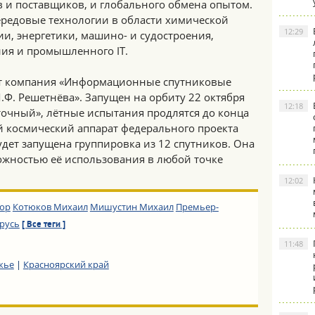
в и поставщиков, и глобального обмена опытом.
ередовые технологии в области химической
12:29
и, энергетики, машино- и судостроения,
ия и промышленного IT.
ит компания «Информационные спутниковые
Ф. Решетнёва». Запущен на орбиту 22 октября
12:18
точный», лётные испытания продлятся до конца
ый космический аппарат федерального проекта
будет запущена группировка из 12 спутников. Она
ожностью её использования в любой точке
12:02
тор
Котюков Михаил
Мишустин Михаил
Премьер-
русь
[ Все теги ]
11:48
жье
|
Красноярский край