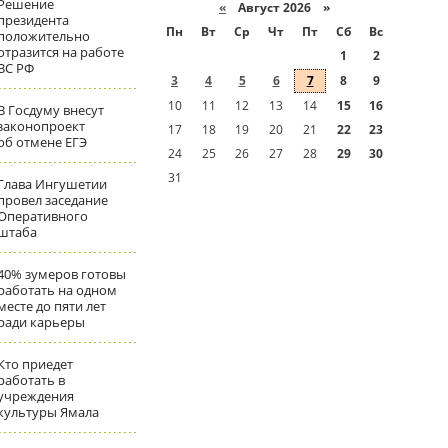
Решение
«
Август 2026 »
президента
Пн
Вт
Ср
Чт
Пт
Сб
Вс
положительно
отразится на работе
1
2
ВС РФ
3
4
5
6
7
8
9
10
11
12
13
14
15
16
В Госдуму внесут
законопроект
17
18
19
20
21
22
23
об отмене ЕГЭ
24
25
26
27
28
29
30
31
Глава Ингушетии
провел заседание
Оперативного
штаба
40% зумеров готовы
работать на одном
месте до пяти лет
ради карьеры
Кто приедет
работать в
учреждения
культуры Ямала