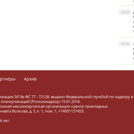
10:23
10:10
ртнёры
Архив
рмации ЭЛ № ФС 77 - 72128, выдано Федеральной службой по надзору в
коммуникаций (Роскомнадзор) 15.01.2018.
тономная некоммерческая организация «Центр прикладных
вта Волкова, д. 5, к. 1, пом. 1, +74951157453.
 лет.