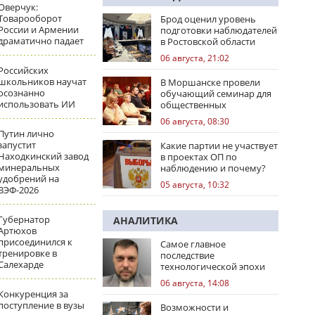
Оверчук:
Товарооборот
Брод оценил уровень
России и Армении
подготовки наблюдателей
драматично падает
в Ростовской области
06 августа, 21:02
Российских
школьников научат
В Моршанске провели
осознанно
обучающий семинар для
использовать ИИ
общественных
наблюдателей
06 августа, 08:30
Путин лично
запустит
Какие партии не участвует
Находкинский завод
в проектах ОП по
минеральных
наблюдению и почему?
удобрений на
05 августа, 10:32
ВЭФ-2026
Губернатор
АНАЛИТИКА
Артюхов
присоединился к
Самое главное
тренировке в
последствие
Салехарде
технологической эпохи
06 августа, 14:08
Конкуренция за
поступление в вузы
Возможности и