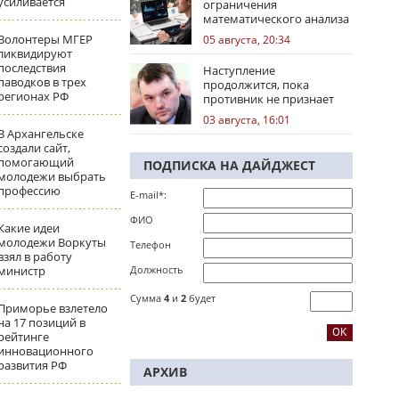
усиливается
ограничения
математического анализа
избирательных кампаний
Волонтеры МГЕР
05 августа, 20:34
ликвидируют
последствия
Наступление
паводков в трех
продолжится, пока
регионах РФ
противник не признает
стратегическое
03 августа, 16:01
поражение
В Архангельске
создали сайт,
помогающий
ПОДПИСКА НА ДАЙДЖЕСТ
молодежи выбрать
профессию
E-mail*:
ФИО
Какие идеи
молодежи Воркуты
Телефон
взял в работу
министр
Должность
Сумма
4
и
2
будет
Приморье взлетело
на 17 позиций в
рейтинге
инновационного
развития РФ
АРХИВ