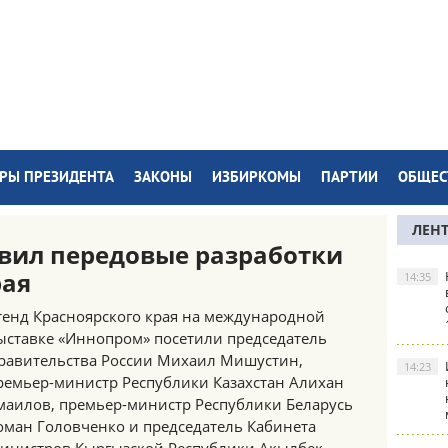
РЫ ПРЕЗИДЕНТА
ЗАКОНЫ
ИЗБИРКОМЫ
ПАРТИИ
ОБЩЕС
ЛЕН
вил передовые разработки
рая
14:35
тенд Красноярского края на международной
ыставке «Иннопром» посетили председатель
равительства России Михаил Мишустин,
14:23
ремьер-министр Республики Казахстан Алихан
маилов, премьер-министр Республики Беларусь
оман Головченко и председатель Кабинета