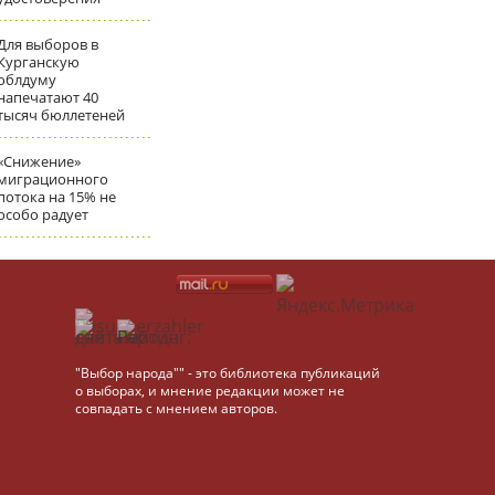
Для выборов в
Курганскую
облдуму
напечатают 40
тысяч бюллетеней
«Снижение»
миграционного
потока на 15% не
особо радует
"Выбор народа"" - это библиотека публикаций
о выборах, и мнение редакции может не
совпадать с мнением авторов.