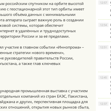
12:57
вым российским спутником на орбите высотой
ию с геостационарной этот тип орбиты имеет
ольшого объёма данных с минимальными
та аппарата сыграет важную роль в создании
ковой системы, которая обеспечит
12:54
интернет в удалённых и труднодоступных
ерритории России и за её пределами.
л участие в главном событии «Иннопрома» –
12:51
нные стратегии нового времени»,
е руководителей правительств России,
ргызстана, а также глав ключевых
12:45
дународная промышленная выставка с участием
отдельных компаний из стран ЕАЭС, Пакистана,
айджана и других, перспективная площадка для
12:37
ских отношений, открытия новых рынков сбыта,