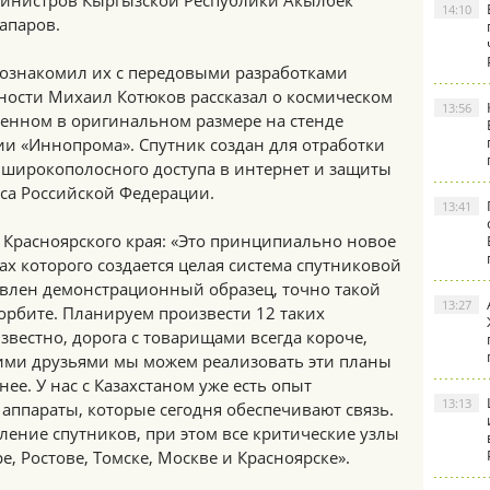
инистров Кыргызской Республики Акылбек
14:10
апаров.
ознакомил их с передовыми разработками
тности Михаил Котюков рассказал о космическом
13:56
ленном в оригинальном размере на стенде
ии «Иннопрома». Спутник создан для отработки
широкополосного доступа в интернет и защиты
рса Российской Федерации.
13:41
 Красноярского края: «Это принципиально новое
ах которого создается целая система спутниковой
тавлен демонстрационный образец, точно такой
13:27
 орбите. Планируем произвести 12 таких
известно, дорога с товарищами всегда короче,
шими друзьями мы можем реализовать эти планы
ее. У нас с Казахстаном уже есть опыт
13:13
 аппараты, которые сегодня обеспечивают связь.
ление спутников, при этом все критические узлы
ре, Ростове, Томске, Москве и Красноярске».