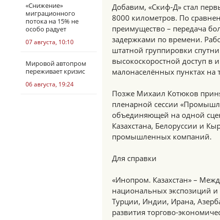
«Снижение»
Добавим, «Скиф-Д» стал пер
миграционного
8000 километров. По сравнен
потока на 15% не
преимущество – передача б
особо радует
задержками по времени. Рабо
07 августа, 10:10
штатной группировки спутни
высокоскоростной доступ в 
Мировой автопром
переживает кризис
малонаселённых пунктах на т
06 августа, 19:24
Позже Михаил Котюков приня
пленарной сессии «Промышле
объединяющей на одной сцен
Казахстана, Белоруссии и Кы
промышленных компаний.
Для справки
«Инопром. Казахстан» – Меж
национальных экспозиций и 
Турции, Индии, Ирана, Азерб
развития торгово-экономиче