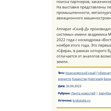
поиска партнеров, заказчико
На выставке представлены п
промышленности, металлурги
авиационного машиностроен
Аппарат «Скиф-Д» производ
системы» имени академика М.
2022 года с космодрома «Вос
ноября этого года. Это перв
«Сфера», в рамках которого 
отличается от аналогов возм
земли.
Красноярский край
Губерна
Теги:
министр
Казахстан
Киргизия
Бела
26.09.2023
Дата:
Лента новостей
|
Зарубе
Рубрики:
krskstate.ru
Источник: