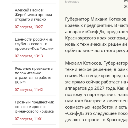
М
krskstate.ru
Ж
Алексей Песков:
Жеребьевка прошла
Губернатор Михаил Котюков 
открыто и гласно
краевых предприятий. В час
07 августа, 13:27
аппарате «Скиф-Д», представ
Красноярского края экспозиц
Ценности россиян из
глубины веков – в
новых технических решений 
проекте «Код Россия»
орбитально-частотного ресу
07 августа, 13:13
Михаил Котюков, Губернатор
Решение президента
техническое решение, в рамк
положительно
связи. На стенде края предс
отразится на работе
же прямо сейчас работает на
ВС РФ
аппаратов до 2027 года. Как 
07 августа, 11:42
поэтому в партнерстве с на
намного быстрее и качественн
Грозный предвестник
нового мирового
совместных наработок и есть
финансового кризиса
«Скиф-Д» это следующее поко
07 августа, 11:01
делают в стране - в Краснода