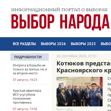
ВСЕ РАЗДЕЛЫ
ВЫБОРЫ 2026
ВЫБОРЫ 2025
ВЫБО
26 сентября 2023, 21:51
ПОДРОБНОСТИ
Котюков предста
Интрига в борьбе не
Красноярского к
только за третье, но и
за второе место
С
07 августа, 14:23
в
П
Курская авантюра
ВСУ усугубила
п
положение
С
противника
Р
07 августа, 13:56
Фото с сайта: