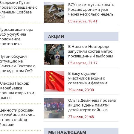
Владимир Путин
ВСУ не смогут атаковать
провел совещание с
Россию дронами уже
членами Совбеза
через несколько недель
РФ
05 августа, 18:41
Курская авантюра
ВСУ усугубила
АКЦИИ
положение
противника
В Нижнем Новгороде
запустили состав метро,
посвященный выборам
Путин обсудил
ситуацию на
05 августа, 21:17
Ближнем Востоке с
президентом ОАЭ
В Баку осудили
участников акции с
советскими флагами
Алексей Песков:
Жеребьевка
29 июля, 23:00
прошла открыто и
гласно
Ольга Демичева провела
акцию в День памяти
детей-жертв войны в
Ценности россиян
Донбассе
из глубины веков –
27 июля, 21:48
в проекте «Код
Россия»
МЫ НАБЛЮДАЕМ