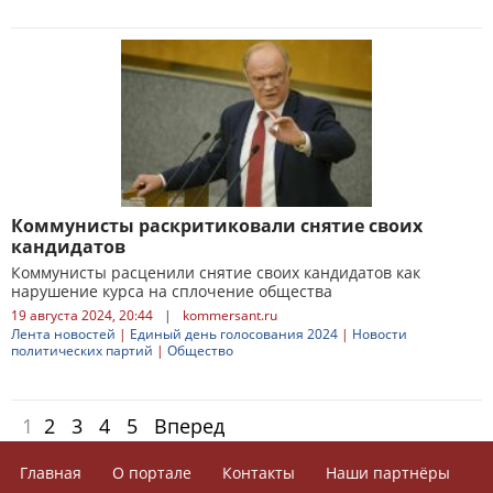
Коммунисты раскритиковали снятие своих
кандидатов
Коммунисты расценили снятие своих кандидатов как
нарушение курса на сплочение общества
19 августа 2024, 20:44
|
kommersant.ru
Лента новостей
|
Единый день голосования 2024
|
Новости
политических партий
|
Общество
1
2
3
4
5
Вперед
Главная
О портале
Контакты
Наши партнёры