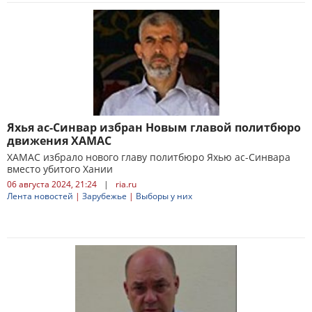
Яхья ас-Синвар избран Новым главой политбюро
движения ХАМАС
ХАМАС избрало нового главу политбюро Яхью ас-Синвара
вместо убитого Хании
06 августа 2024, 21:24
|
ria.ru
Лента новостей
|
Зарубежье
|
Выборы у них