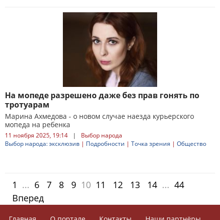
На мопеде разрешено даже без прав гонять по
тротуарам
Марина Ахмедова - о новом случае наезда курьерского
мопеда на ребенка
11 ноября 2025, 19:14
|
Выбор народа
Выбор народа: эксклюзив
|
Подробности
|
Точка зрения
|
Общество
1
...
6
7
8
9
10
11
12
13
14
...
44
Вперед
Главная
О портале
Контакты
Наши партнёры