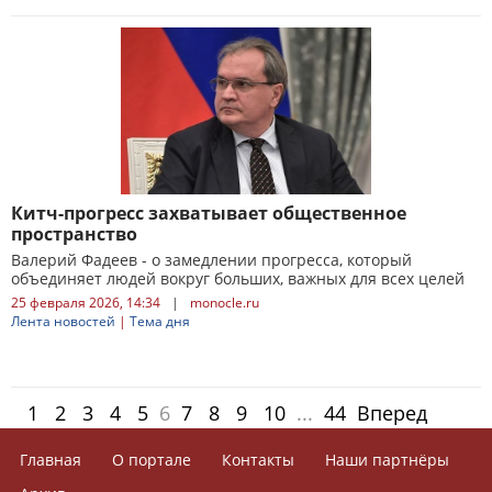
Китч-прогресс захватывает общественное
пространство
Валерий Фадеев - о замедлении прогресса, который
объединяет людей вокруг больших, важных для всех целей
25 февраля 2026, 14:34
|
monocle.ru
Лента новостей
|
Тема дня
1
2
3
4
5
6
7
8
9
10
...
44
Вперед
Главная
О портале
Контакты
Наши партнёры