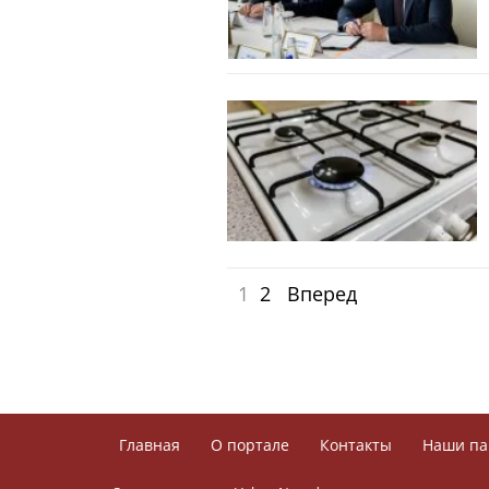
1
2
Вперед
Главная
О портале
Контакты
Наши па