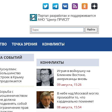
Портал разработан и поддерживается
АНО "Центр ПРИСП"
ТВО
ТОЧКА ЗРЕНИЯ
КОНФЛИКТЫ
ТА СОБЫТИЙ
КОНФЛИКТЫ
Хуснуллин:
Играя в войнушку на
Большинство
Ближнем Востоке,
строек в Крыму
американцы вновь
продолжается
облажались
09 августа, 15:26
Борьба с
В небе над Москвой могло
мошенничеством
произойти то, что
не должна
кардинально поменяет
подменять собой
правила игры
08 августа, 15:54
ограничение прав
граждан