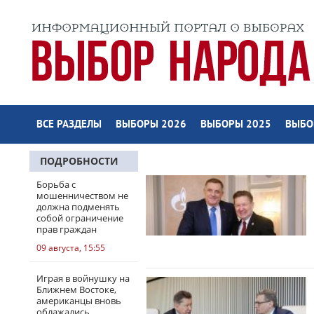
ВСЕ РАЗДЕЛЫ
ВЫБОРЫ 2026
ВЫБОРЫ 2025
ВЫБО
ПОДРОБНОСТИ
Борьба с
мошенничеством не
должна подменять
собой ограничение
прав граждан
09 августа, 15:55
Играя в войнушку на
Ближнем Востоке,
американцы вновь
облажались