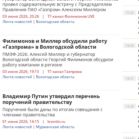
провел содержательную встречу с Председателем
Правления ПАО «Газпром» Алексеем Миллером
15:26
03 июня 2026, 20:26
|
ТГ-канал Филимонов LIVE
Лента новостей
|
Вологодская область
Филимонов и Миллер обсудили работу
14:44
«Газпрома» в Вологодской области
ПМЭФ-2026: Алексей Миллер и губернатор
Вологодской области Георгий Филимонов обсудили
работу компании в регионе
03 июня 2026, 19:15
|
ТГ-канал Газпрома
Лента новостей
|
Вологодская область
14:31
Владимир Путин утвердил перечень
поручений правительству
14:28
Поручения были даны по итогам совещания с
членами правительства
01 июня 2026, 14:15
|
kremlin.ru
Лента новостей
|
Мурманская область