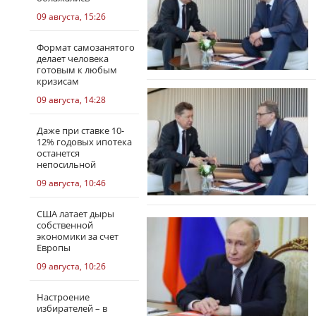
09 августа, 15:26
Формат самозанятого
делает человека
готовым к любым
кризисам
09 августа, 14:28
Даже при ставке 10-
12% годовых ипотека
останется
непосильной
09 августа, 10:46
США латает дыры
собственной
экономики за счет
Европы
09 августа, 10:26
Настроение
избирателей – в