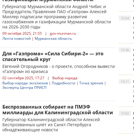
Губернатор Мурманской области Андрей Чибис и
Председатель Правления ПАО «Газпром» Алексей
Миллер подписали программу развития
15:54
газоснабжения и газификации Мурманской области
на 2026-2030 годы
09 октября 2025, 21:55
|
gov-murman.ru
Лента новостей
|
Мурманская область
15:36
Для «Газпрома» «Сила Сибири‑2» — это
спасательный круг
Евгений Огородников - о проекте, способном вывести
«Газпром» из кризиса
02 сентября 2025, 17:27
|
Выбор народа
15:11
Выбор народа: эксклюзив
|
Подробности
|
Точка зрения
|
Эксперты Центра ПРИСП
Беспрозванных собирает на ПМЭФ
миллиарды для Калининградской области
15:02
Губернатор Калининградской области Алексей
Беспрозванных шлёт из Санкт-Петербурга
обнадёживающие новости