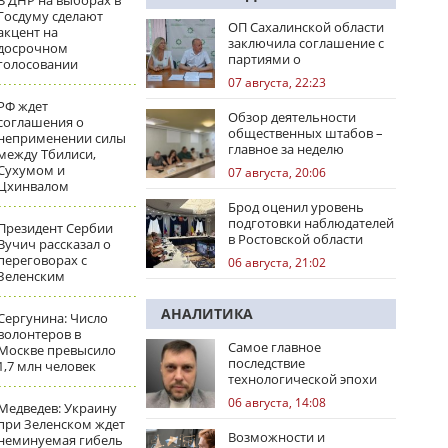
В ДНР на выборах в
Госдуму сделают
ОП Сахалинской области
акцент на
заключила соглашение с
досрочном
партиями о
голосовании
сотрудничестве на
07 августа, 22:23
выборах
РФ ждет
Обзор деятельности
соглашения о
общественных штабов –
неприменении силы
главное за неделю
между Тбилиси,
Сухумом и
07 августа, 20:06
Цхинвалом
Брод оценил уровень
подготовки наблюдателей
Президент Сербии
в Ростовской области
Вучич рассказал о
переговорах с
06 августа, 21:02
Зеленским
АНАЛИТИКА
Сергунина: Число
волонтеров в
Самое главное
Москве превысило
последствие
1,7 млн человек
технологической эпохи
06 августа, 14:08
Медведев: Украину
при Зеленском ждет
Возможности и
неминуемая гибель