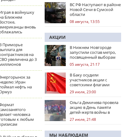
ВС РФ Наступают в районе
Новой Сечи в Сумской
Играя в войнушку
области
на Ближнем
08 августа, 13:55
Востоке,
американцы вновь
облажались
АКЦИИ
В Приморье
В Нижнем Новгороде
выплата для
запустили состав метро,
контрактников на
посвященный выборам
СВО увеличена до 3
миллионов
05 августа, 21:17
В Баку осудили
Энергорынок за
участников акции с
неделю: Иран
советскими флагами
поймал нефть на
Ормуз
29 июля, 23:00
Ольга Демичева провела
Формат
акцию в День памяти
самозанятого
детей-жертв войны в
делает человека
Донбассе
готовым к любым
27 июля, 21:48
кризисам
МЫ НАБЛЮДАЕМ