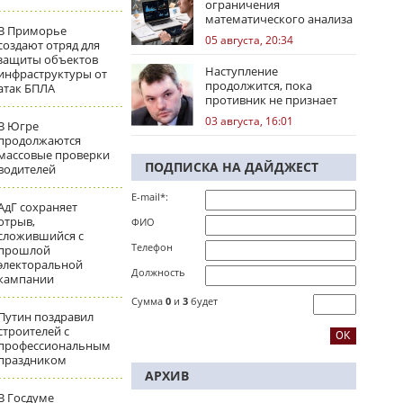
ограничения
математического анализа
В Приморье
избирательных кампаний
05 августа, 20:34
создают отряд для
защиты объектов
Наступление
инфраструктуры от
продолжится, пока
атак БПЛА
противник не признает
стратегическое
03 августа, 16:01
В Югре
поражение
продолжаются
массовые проверки
ПОДПИСКА НА ДАЙДЖЕСТ
водителей
E-mail*:
АдГ сохраняет
отрыв,
ФИО
сложившийся с
Телефон
прошлой
электоральной
Должность
кампании
Сумма
0
и
3
будет
Путин поздравил
строителей с
профессиональным
праздником
АРХИВ
В Госдуме