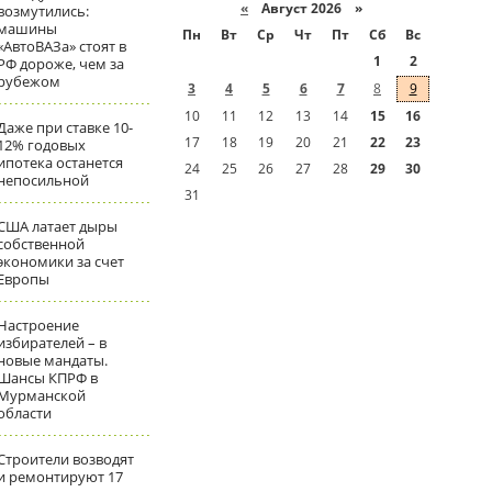
«
Август 2026 »
возмутились:
машины
Пн
Вт
Ср
Чт
Пт
Сб
Вс
«АвтоВАЗа» стоят в
1
2
РФ дороже, чем за
рубежом
3
4
5
6
7
8
9
10
11
12
13
14
15
16
Даже при ставке 10-
17
18
19
20
21
22
23
12% годовых
ипотека останется
24
25
26
27
28
29
30
непосильной
31
США латает дыры
собственной
экономики за счет
Европы
Настроение
избирателей – в
новые мандаты.
Шансы КПРФ в
Мурманской
области
Строители возводят
и ремонтируют 17