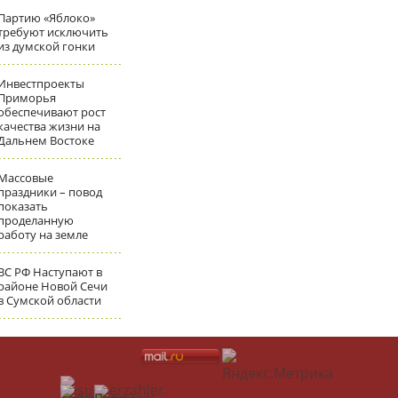
Партию «Яблоко»
требуют исключить
из думской гонки
Инвестпроекты
Приморья
обеспечивают рост
качества жизни на
Дальнем Востоке
Массовые
праздники – повод
показать
проделанную
работу на земле
ВС РФ Наступают в
районе Новой Сечи
в Сумской области