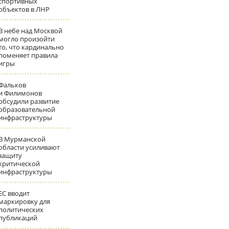
спортивных
объектов в ЛНР
В небе над Москвой
могло произойти
то, что кардинально
поменяет правила
игры
Фальков
и Филимонов
обсудили развитие
образовательной
инфраструктуры
В Мурманской
области усиливают
защиту
критической
инфраструктуры
ЕС вводит
маркировку для
политических
публикаций