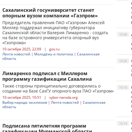
Сахалинский госуниверситет станет
опорным вузом компании «Газпром»
Председатель правления ПАО «Газпром» Алексей
Миллер поддержал инициативу губернатора
Сахалинской области Валерия Лимаренко - создать
10:46
на базе островного университета опорный вуз
«Газпрома»
10 октября 2025, 22:09
|
gov.ru
Лента новостей
|
Молодёжь и политика
|
Сахалинская
область
10:26
Лимаренко подписал с Миллером
программу газификации Сахалина
Также стороны принципиально договорились о
10:10
создании на базе СахГУ опорного вуза ПАО «Газпром»
10 октября 2025, 10:51
|
vybor-naroda.org
Выбор народа: эксклюзив
|
Лента новостей
|
Сахалинская
область
16:14
Подписана пятилетняя программ
газификации Мурманской области