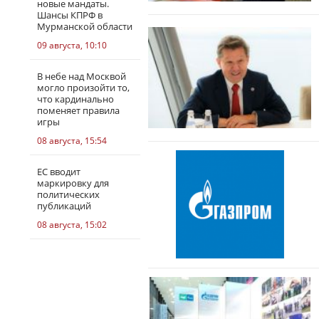
новые мандаты.
Шансы КПРФ в
Мурманской области
09 августа, 10:10
В небе над Москвой
могло произойти то,
что кардинально
поменяет правила
игры
08 августа, 15:54
ЕС вводит
маркировку для
политических
публикаций
08 августа, 15:02