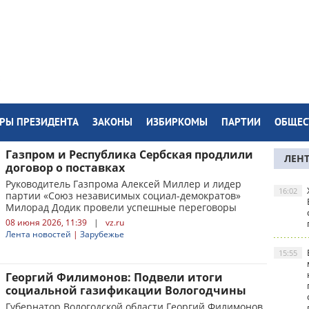
РЫ ПРЕЗИДЕНТА
ЗАКОНЫ
ИЗБИРКОМЫ
ПАРТИИ
ОБЩЕС
Газпром и Республика Сербская продлили
ЛЕН
договор о поставках
Руководитель Газпрома Алексей Миллер и лидер
16:02
партии «Союз независимых социал-демократов»
Милорад Додик провели успешные переговоры
08 июня 2026, 11:39
|
vz.ru
Лента новостей
|
Зарубежье
15:55
Георгий Филимонов: Подвели итоги
социальной газификации Вологодчины
Губернатор Вологодской области Георгий Филимонов