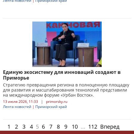
Лента новостей
|
Приморский край
Единую экосистему для инноваций создают в
Приморье
Стратегию превращения региона в полноценную площадку
для развития и масштабирования технологий представили
на международном форуме «Урбан Восток».
13 июля 2026, 11:33
|
primorsky.ru
Лента новостей
|
Приморский край
1
2
3
4
5
6
7
8
9
10
...
112
Вперед