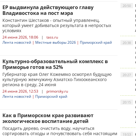
20:50
ЕР выдвинула действующего главу
Владивостока на пост мэра
Константин Шестаков - опытный управленец,
который умеет добиваться результата в непростых
условиях
24 июня 2026, 18:06
|
tass.ru
Лента новостей
|
Местные выборы 2026
|
Приморский край
20:38
Культурно-образовательный комплекс в
Приморье готов на 52%
Губернатор края Олег Кожемяко осмотрел будущую
20:27
культурную жемчужину Азиатско-Тихоокеанского
региона в среду, 24 июня
24 июня 2026, 12:53
|
primorsky.ru
Лента новостей
|
Приморский край
20:15
Как в Приморском крае развивают
экологическое воспитание детей
Посадить дерево, очистить воду, научиться
сортировать отходы и почувствовать себя настоящим
19:53