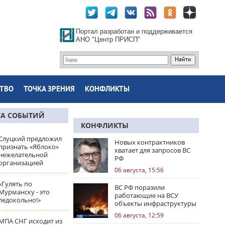
Портал разработан и поддерживается
АНО "Центр ПРИСП"
ТВО
ТОЧКА ЗРЕНИЯ
КОНФЛИКТЫ
ТА СОБЫТИЙ
КОНФЛИКТЫ
Слуцкий предложил
Новых контрактников
признать «Яблоко»
хватает для запросов ВС
нежелательной
РФ
организацией
06 августа, 15:56
«Гулять по
ВС РФ поразили
Мурманску - это
работающие на ВСУ
ледокольно!»
объекты инфраструктуры
и центры логистики
06 августа, 12:59
МПА СНГ исходит из