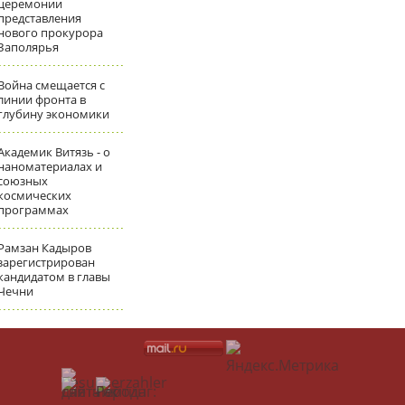
церемонии
представления
нового прокурора
Заполярья
Война смещается с
линии фронта в
глубину экономики
Академик Витязь - о
наноматериалах и
союзных
космических
программах
Рамзан Кадыров
зарегистрирован
кандидатом в главы
Чечни