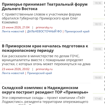
18:36
Приморье принимает Театральный форум
Дальнего Востока
С приветственным словом к участникам форума
обратился Губернатор Приморского края Олег
Кожемяко
18:15
23 июня 2026, 21:04
|
primorsky.ru
Лента новостей
|
ДАЛЬНЕВОСТОЧНЫЙ ФО
|
Приморский край
В Приморском крае началась подготовка к
18:06
пожароопасному периоду
Как рассказали в министерстве по делам ГОЧС,
муниципалитеты вместе с пожарными определят
участки, с которых огонь может перекинуться на дома
23 июня 2026, 20:02
|
primorsky.ru
Лента новостей
|
Приморский край
18:00
Складской комплекс в Надеждинском
округе построит резидент ТОР «Приморье»
Эти современные склады – проект компании «Тейт
17:40
Лоджистикс», резидента территории опережающего