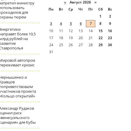
«
Август 2026 »
запретил министру
использовать
Пн
Вт
Ср
Чт
Пт
Сб
Вс
крокодилов для
1
2
охраны тюрем
3
4
5
6
7
8
9
Энергетики
10
11
12
13
14
15
16
направят более 10,5
17
18
19
20
21
22
23
млрд рублей на
развитие
24
25
26
27
28
29
30
Ставрополья
31
Мировой автопром
переживает кризис
Чернышенко и
Кравцов
поприветствовали
участников проекта
«Кольцо открытий»
Александр Рудаков
оценил риск
«венесуэльского
сценария» для Кубы