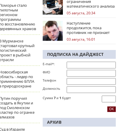
ограничения
Поморье стало
математического анализа
пилотным
избирательных кампаний
05 августа, 20:34
регионом
программы
Наступление
по восстановлению
продолжится, пока
деревянных храмов
противник не признает
стратегическое
03 августа, 16:01
В Мурманске
поражение
стартовал крупный
логистический
ПОДПИСКА НА ДАЙДЖЕСТ
проект в рыбной
отрасли
E-mail*:
Новосибирская
ФИО
область - лидер по
Телефон
применению БПЛА
в природоохране
Должность
Путин поручил
Сумма
7
и
1
будет
создать в Якутии и
под Смоленском
кластер по огранке
алмазов
АРХИВ
Суд в Израиле