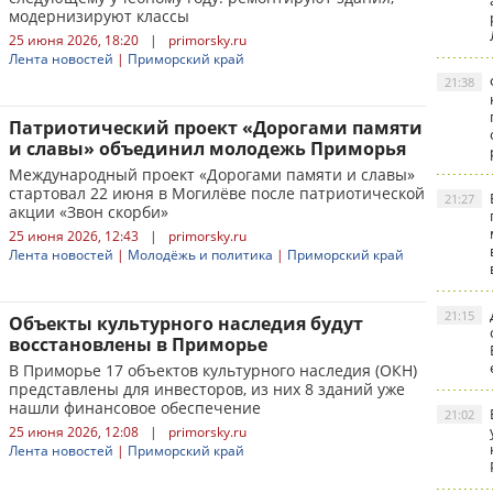
модернизируют классы
25 июня 2026, 18:20
|
primorsky.ru
Лента новостей
|
Приморский край
21:38
Патриотический проект «Дорогами памяти
и славы» объединил молодежь Приморья
Международный проект «Дорогами памяти и славы»
стартовал 22 июня в Могилёве после патриотической
21:27
акции «Звон скорби»
25 июня 2026, 12:43
|
primorsky.ru
Лента новостей
|
Молодёжь и политика
|
Приморский край
21:15
Объекты культурного наследия будут
восстановлены в Приморье
В Приморье 17 объектов культурного наследия (ОКН)
представлены для инвесторов, из них 8 зданий уже
нашли финансовое обеспечение
21:02
25 июня 2026, 12:08
|
primorsky.ru
Лента новостей
|
Приморский край