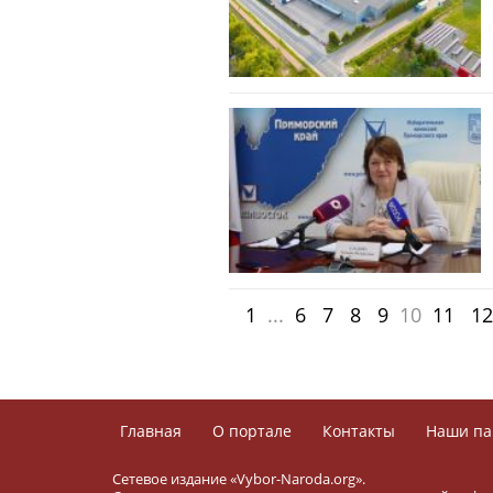
1
...
6
7
8
9
10
11
12
Главная
О портале
Контакты
Наши па
Сетевое издание «Vybor-Naroda.org».