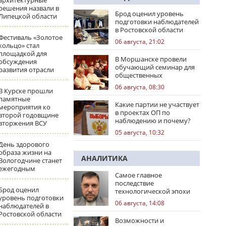
архитектурные
решения назвали в
Брод оценил уровень
Липецкой области
подготовки наблюдателей
в Ростовской области
Фестиваль «Золотое
06 августа, 21:02
кольцо» стал
площадкой для
В Моршанске провели
обсуждения
обучающий семинар для
развития отрасли
общественных
наблюдателей
06 августа, 08:30
В Курске прошли
памятные
Какие партии не участвует
мероприятия ко
в проектах ОП по
второй годовщине
наблюдению и почему?
вторжения ВСУ
05 августа, 10:32
День здорового
образа жизни на
АНАЛИТИКА
Вологодчине станет
ежегодным
Самое главное
последствие
Брод оценил
технологической эпохи
уровень подготовки
06 августа, 14:08
наблюдателей в
Ростовской области
Возможности и