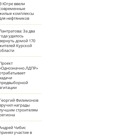
В Югре ввели
современные
жилые комплексы
для нефтяников
Лантратова: За два
года удалось
вернуть домой 170
жителей Курской
области
Проект
«Однозначно.ЛДПР»
отрабатывает
задачи
предвыборной
агитации
Георгий Филимонов
вручил награды
лучшим строителям
региона
Андрей Чибис
принял участие в