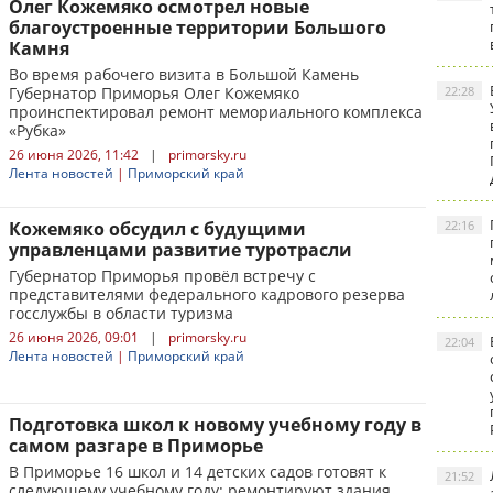
Олег Кожемяко осмотрел новые
благоустроенные территории Большого
Камня
Во время рабочего визита в Большой Камень
Губернатор Приморья Олег Кожемяко
22:28
проинспектировал ремонт мемориального комплекса
«Рубка»
26 июня 2026, 11:42
|
primorsky.ru
Лента новостей
|
Приморский край
Кожемяко обсудил с будущими
22:16
управленцами развитие туротрасли
Губернатор Приморья провёл встречу с
представителями федерального кадрового резерва
госслужбы в области туризма
26 июня 2026, 09:01
|
primorsky.ru
22:04
Лента новостей
|
Приморский край
Подготовка школ к новому учебному году в
самом разгаре в Приморье
В Приморье 16 школ и 14 детских садов готовят к
21:52
следующему учебному году: ремонтируют здания,