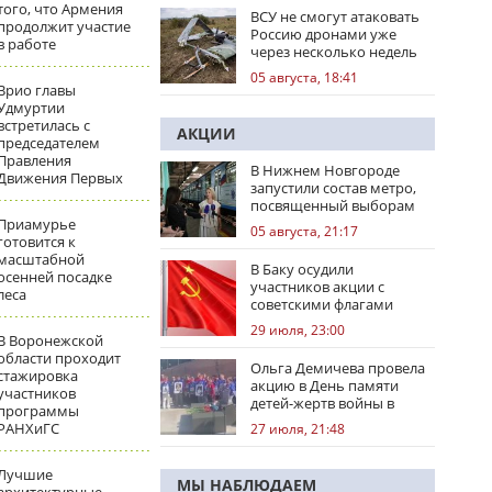
того, что Армения
ВСУ не смогут атаковать
продолжит участие
Россию дронами уже
в работе
через несколько недель
05 августа, 18:41
Врио главы
Удмуртии
встретилась с
АКЦИИ
председателем
Правления
В Нижнем Новгороде
Движения Первых
запустили состав метро,
посвященный выборам
Приамурье
05 августа, 21:17
готовится к
масштабной
В Баку осудили
осенней посадке
участников акции с
леса
советскими флагами
29 июля, 23:00
В Воронежской
области проходит
Ольга Демичева провела
стажировка
акцию в День памяти
участников
детей-жертв войны в
программы
Донбассе
РАНХиГС
27 июля, 21:48
Лучшие
МЫ НАБЛЮДАЕМ