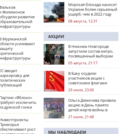
Морская блокада наносит
Фальков
Украине более серьезный
и Филимонов
ущерб, чем в 2022 году
обсудили развитие
08 августа, 12:31
образовательной
инфраструктуры
АКЦИИ
В Мурманской
области усиливают
В Нижнем Новгороде
защиту
запустили состав метро,
критической
посвященный выборам
инфраструктуры
05 августа, 21:17
ЕС вводит
В Баку осудили
маркировку для
участников акции с
политических
советскими флагами
публикаций
29 июля, 23:00
Партию «Яблоко»
Ольга Демичева провела
требуют исключить
акцию в День памяти
из думской гонки
детей-жертв войны в
Донбассе
27 июля, 21:48
Инвестпроекты
Приморья
обеспечивают рост
МЫ НАБЛЮДАЕМ