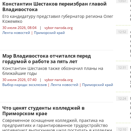
13:07
Константин Шестаков переизбран главой
Владивостока
Его кандидатуру представил губернатор региона Олег
Кожемяко
30 июля 2026, 08:04
|
vybor-naroda.org
12:52
Лента новостей
|
Приморский край
Мэр Владивостока отчитался перед
гордумой о работе за пять лет
12:31
Константин Шестаков также обозначил планы на
ближайшие годы
30 июля 2026, 07:40
|
vybor-naroda.org
Выбор народа: эксклюзив
|
Лента новостей
|
Приморский край
12:24
Что ценят студенты колледжей в
Приморском крае
Современное оснащение колледжей, практика на
предприятиях и гарантированное трудоустройство
12:10
мотивируют выпускников школ поступать в колледжи