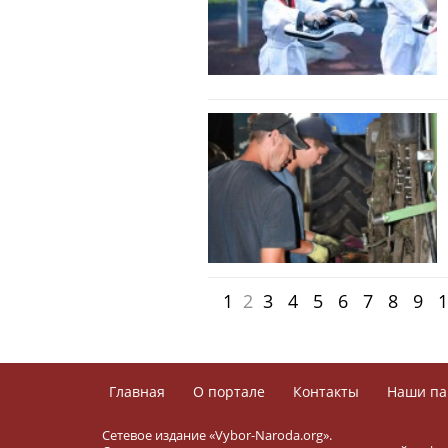
1
2
3
4
5
6
7
8
9
1
Главная
О портале
Контакты
Наши па
Сетевое издание «Vybor-Naroda.org».