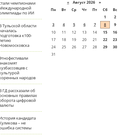
«
Август 2026 »
стали чемпионами
Международной
Пн
Вт
Ср
Чт
Пт
Сб
Вс
олимпиады по ИИ
1
2
3
4
5
6
7
8
9
В Тульской области
началась
10
11
12
13
14
15
16
подготовка к100-
17
18
19
20
21
22
23
летию
Новомосковска
24
25
26
27
28
29
30
31
Этнофестивали
знакомят
кузбассовцев с
культурой
коренных народов
В ГД рассказали об
основных правилах
оборота цифровой
валюты
История кандидата
Куликова – не
ошибка системы