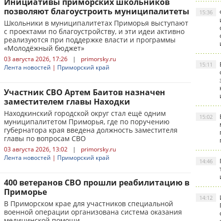
Инициативы приморских школьников
позволяют благоустроить муниципалитеты
15:36
Школьники в муниципалитетах Приморья выступают
с проектами по благоустройству, и эти идеи активно
реализуются при поддержке власти и программы
«Молодёжный бюджет»
03 августа 2026, 17:26
|
primorsky.ru
15:11
Лента новостей
|
Приморский край
Участник СВО Артем Баитов назначен
заместителем главы Находки
Находкинский городской округ стал ещё одним
15:02
муниципалитетом Приморья, где по поручению
губернатора края введена должность заместителя
главы по вопросам СВО
03 августа 2026, 13:02
|
primorsky.ru
Лента новостей
|
Приморский край
14:46
400 ветеранов СВО прошли реабилитацию в
Приморье
14:12
В Приморском крае для участников специальной
военной операции организована система оказания
медицинской помощи