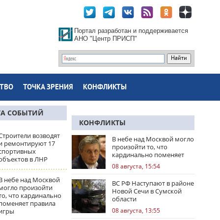
Портал разработан и поддерживается
АНО "Центр ПРИСП"
ТВО
ТОЧКА ЗРЕНИЯ
КОНФЛИКТЫ
ТА СОБЫТИЙ
КОНФЛИКТЫ
Строители возводят
В небе над Москвой могло
и ремонтируют 17
произойти то, что
спортивных
кардинально поменяет
объектов в ЛНР
правила игры
08 августа, 15:54
В небе над Москвой
ВС РФ Наступают в районе
могло произойти
Новой Сечи в Сумской
то, что кардинально
области
поменяет правила
08 августа, 13:55
игры