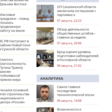
качества жизни на
Дальнем Востоке
ОП Сахалинской области
заключила соглашение с
Массовые
партиями о
праздники – повод
сотрудничестве на
07 августа, 22:23
показать
выборах
проделанную
Обзор деятельности
работу на земле
общественных штабов –
главное за неделю
ВС РФ Наступают в
07 августа, 20:06
районе Новой Сечи
в Сумской области
Брод оценил уровень
подготовки наблюдателей
Клинтон:
в Ростовской области
Благосклонность
06 августа, 21:02
Путина Трампу
важнее
Нобелевской
АНАЛИТИКА
премии мира
Самое главное
Начался основной
последствие
этап строительства
технологической эпохи
национального
06 августа, 14:08
центра «Россия»
Возможности и