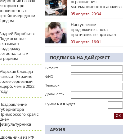
Мирошник назвал
ограничения
историю про
математического анализа
«похищенных
избирательных кампаний
05 августа, 20:34
детей» очередным
бредом
Наступление
продолжится, пока
Андрей Воробьев:
противник не признает
Подмосковье
стратегическое
03 августа, 16:01
оказывает
поражение
поддержку
региональным
ПОДПИСКА НА ДАЙДЖЕСТ
аграриям
E-mail*:
Морская блокада
наносит Украине
ФИО
более серьезный
Телефон
ущерб, чем в 2022
году
Должность
Поздравление
Сумма
6
и
8
будет
губернатора
Приморского края с
Днем
физкультурника
АРХИВ
Школьники из РФ