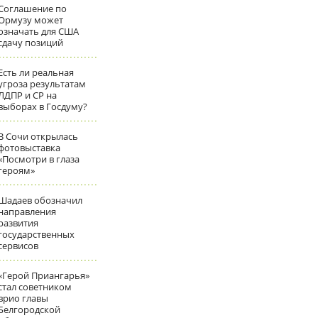
Соглашение по
Ормузу может
означать для США
сдачу позиций
Есть ли реальная
угроза результатам
ЛДПР и СР на
выборах в Госдуму?
В Сочи открылась
фотовыставка
«Посмотри в глаза
героям»
Шадаев обозначил
направления
развития
государственных
сервисов
«Герой Приангарья»
стал советником
врио главы
Белгородской