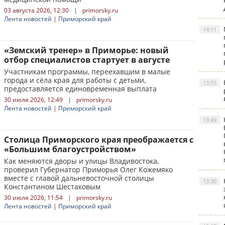
03 августа 2026, 12:30
|
primorsky.ru
Лента новостей
|
Приморский край
14:11
«Земский тренер» в Приморье: новый
отбор специалистов стартует в августе
Участникам программы, переехавшим в малые
города и сёла края для работы с детьми,
13:55
предоставляется единовременная выплата
30 июля 2026, 12:49
|
primorsky.ru
Лента новостей
|
Приморский край
13:49
Столица Приморского края преображается с
«Большим благоустройством»
Как меняются дворы и улицы Владивостока,
проверил Губернатор Приморья Олег Кожемяко
вместе с главой дальневосточной столицы
13:30
Константином Шестаковым
30 июля 2026, 11:54
|
primorsky.ru
Лента новостей
|
Приморский край