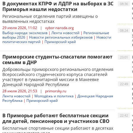
В документах КПРФ и ЛДПР на выборах в ЗС
08:36
Приморья нашли недостатки
Региональные отделения партий извещены о
выявленных недостатках
29 июля 2026, 11:02
|
vybor-naroda.org
08:24
Выбор народа: эксклюзив
|
Лента новостей
|
Региональные
выборы 2026
|
Новости региональных избиркомов
|
Новости
политических партий
|
Приморский край
Приморские студенты-спасатели помогают
23:01
семьям в ДНР
Добровольцы приморского регионального отделения
Всероссийского студенческого корпуса спасателей
участвуют в гуманитарной миссии в Макеевке
Донецкой Народной Республики
22:49
28 июля 2026, 21:53
|
primorsky.ru
Лента новостей
|
Молодёжь и политика
|
Донецкая Народная
Республика
|
Приморский край
В Приморье работают бесплатные секции
22:42
для детей, пенсионеров и участников СВО
Бесплатные спортивные секции работают в десятках