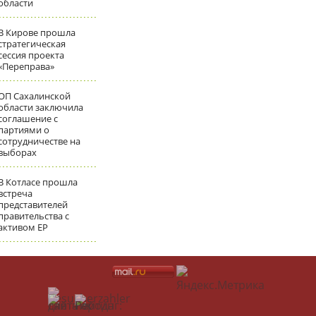
области
В Кирове прошла
стратегическая
сессия проекта
«Переправа»
ОП Сахалинской
области заключила
соглашение с
партиями о
сотрудничестве на
выборах
В Котласе прошла
встреча
представителей
правительства с
активом ЕР