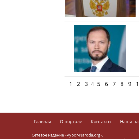
1
2
3
4
5
6
7
8
9
1
Главная
О портале
Контакты
Наши па
Сетевое издание «Vybor-Naroda.org».