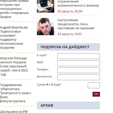
Мирошник назвал
ограничения
историю про
математического анализа
«похищенных
избирательных кампаний
05 августа, 20:34
детей» очередным
бредом
Наступление
продолжится, пока
Андрей Воробьев:
противник не признает
Подмосковье
стратегическое
03 августа, 16:01
оказывает
поражение
поддержку
региональным
ПОДПИСКА НА ДАЙДЖЕСТ
аграриям
E-mail*:
Морская блокада
наносит Украине
ФИО
более серьезный
Телефон
ущерб, чем в 2022
году
Должность
Поздравление
Сумма
4
и
2
будет
губернатора
Приморского края с
Днем
физкультурника
АРХИВ
Школьники из РФ