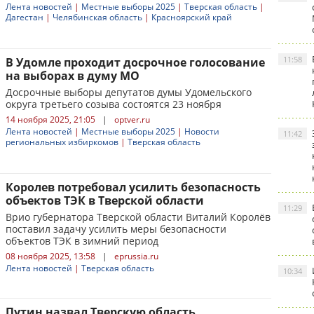
Лента новостей
|
Местные выборы 2025
|
Тверская область
|
Дагестан
|
Челябинская область
|
Красноярский край
11:58
В Удомле проходит досрочное голосование
на выборах в думу МО
Досрочные выборы депутатов думы Удомельского
округа третьего созыва состоятся 23 ноября
14 ноября 2025, 21:05
|
optver.ru
Лента новостей
|
Местные выборы 2025
|
Новости
11:42
региональных избиркомов
|
Тверская область
Королев потребовал усилить безопасность
объектов ТЭК в Тверской области
11:29
Врио губернатора Тверской области Виталий Королёв
поставил задачу усилить меры безопасности
объектов ТЭК в зимний период
08 ноября 2025, 13:58
|
eprussia.ru
Лента новостей
|
Тверская область
10:34
Путин назвал Тверскую область