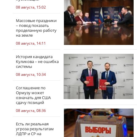
08 августа, 15:02
Массовые праздники
– повод показать
проделанную работу
на земле
08 августа, 14:11
История кандидата
Куликова – не ошибка
системы
08 августа, 10:34
Соглашение по
Ормузу может
означать для США
сдачу позиций
08 августа, 08:36
Есть ли реальная
угроза результатам
ЛДПР и СР на