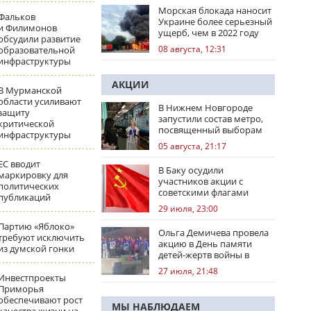
Морская блокада наносит
Фальков
Украине более серьезный
и Филимонов
ущерб, чем в 2022 году
обсудили развитие
08 августа, 12:31
образовательной
инфраструктуры
АКЦИИ
В Мурманской
области усиливают
В Нижнем Новгороде
защиту
запустили состав метро,
критической
посвященный выборам
инфраструктуры
05 августа, 21:17
ЕС вводит
В Баку осудили
маркировку для
участников акции с
политических
советскими флагами
публикаций
29 июля, 23:00
Партию «Яблоко»
Ольга Демичева провела
требуют исключить
акцию в День памяти
из думской гонки
детей-жертв войны в
Донбассе
27 июля, 21:48
Инвестпроекты
Приморья
обеспечивают рост
МЫ НАБЛЮДАЕМ