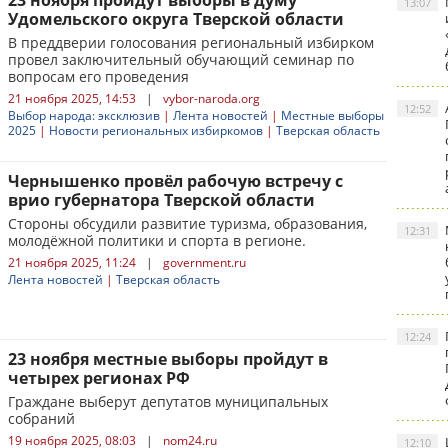
23 ноября пройдут выборы в думу
13:07
Удомельского округа Тверской области
В преддверии голосования региональный избирком
провел заключительный обучающий семинар по
вопросам его проведения
21 ноября 2025, 14:53
|
vybor-naroda.org
12:52
Выбор народа: эксклюзив
|
Лента новостей
|
Местные выборы
2025
|
Новости региональных избиркомов
|
Тверская область
Чернышенко провёл рабочую встречу с
врио губернатора Тверской области
Стороны обсудили развитие туризма, образования,
12:31
молодёжной политики и спорта в регионе.
21 ноября 2025, 11:24
|
government.ru
Лента новостей
|
Тверская область
12:24
23 ноября местные выборы пройдут в
четырех регионах РФ
Граждане выберут депутатов муниципальных
собраний
19 ноября 2025, 08:03
|
nom24.ru
12:10