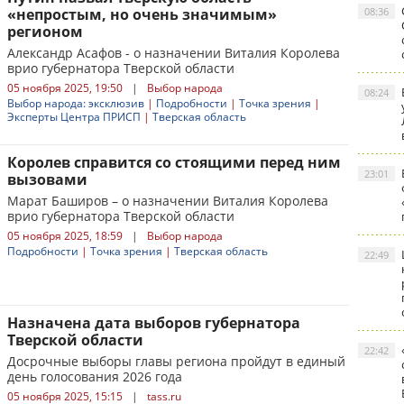
«непростым, но очень значимым»
08:36
регионом
Александр Асафов - о назначении Виталия Королева
врио губернатора Тверской области
05 ноября 2025, 19:50
|
Выбор народа
08:24
Выбор народа: эксклюзив
|
Подробности
|
Точка зрения
|
Эксперты Центра ПРИСП
|
Тверская область
Королев справится со стоящими перед ним
23:01
вызовами
Марат Баширов – о назначении Виталия Королева
врио губернатора Тверской области
05 ноября 2025, 18:59
|
Выбор народа
Подробности
|
Точка зрения
|
Тверская область
22:49
Назначена дата выборов губернатора
Тверской области
22:42
Досрочные выборы главы региона пройдут в единый
день голосования 2026 года
05 ноября 2025, 15:15
|
tass.ru