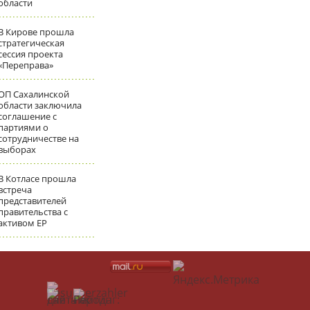
области
В Кирове прошла
стратегическая
сессия проекта
«Переправа»
ОП Сахалинской
области заключила
соглашение с
партиями о
сотрудничестве на
выборах
В Котласе прошла
встреча
представителей
правительства с
активом ЕР