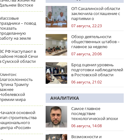
качества жизни на
Дальнем Востоке
ОП Сахалинской области
заключила соглашение с
Массовые
партиями о
праздники – повод
сотрудничестве на
07 августа, 22:23
показать
выборах
проделанную
Обзор деятельности
работу на земле
общественных штабов –
главное за неделю
ВС РФ Наступают в
07 августа, 20:06
районе Новой Сечи
в Сумской области
Брод оценил уровень
подготовки наблюдателей
Клинтон:
в Ростовской области
Благосклонность
06 августа, 21:02
Путина Трампу
важнее
Нобелевской
АНАЛИТИКА
премии мира
Самое главное
Начался основной
последствие
этап строительства
технологической эпохи
национального
06 августа, 14:08
центра «Россия»
Возможности и