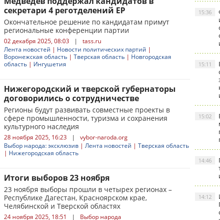
Медведев поддержал кандидатов в
секретари 4 реготделений ЕР
15:36
Окончательное решение по кандидатам примут
региональные конференции партии
02 декабря 2025, 08:03
|
tass.ru
Лента новостей
|
Новости политических партий
|
Воронежская область
|
Тверская область
|
Новгородская
область
|
Ингушетия
15:11
Нижегородский и тверской губернаторы
договорились о сотрудничестве
Регионы будут развивать совместные проекты в
15:02
сфере промышленности, туризма и сохранения
культурного наследия
28 ноября 2025, 16:23
|
vybor-naroda.org
Выбор народа: эксклюзив
|
Лента новостей
|
Тверская область
|
Нижегородская область
14:46
Итоги выборов 23 ноября
23 ноября выборы прошли в четырех регионах –
Республике Дагестан, Красноярском крае,
14:12
Челябинской и Тверской областях
24 ноября 2025, 18:51
|
Выбор народа