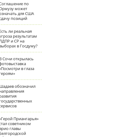
Соглашение по
Ормузу может
означать для США
сдачу позиций
Есть ли реальная
угроза результатам
ЛДПР и СР на
выборах в Госдуму?
В Сочи открылась
фотовыставка
«Посмотри в глаза
героям»
Шадаев обозначил
направления
развития
государственных
сервисов
«Герой Приангарья»
стал советником
врио главы
Белгородской