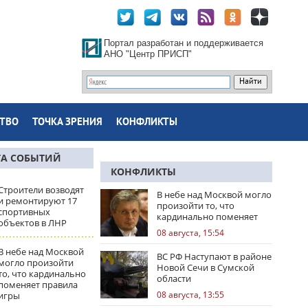
Портал разработан и поддерживается
АНО "Центр ПРИСП"
ТВО
ТОЧКА ЗРЕНИЯ
КОНФЛИКТЫ
ТА СОБЫТИЙ
КОНФЛИКТЫ
Строители возводят
В небе над Москвой могло
и ремонтируют 17
произойти то, что
спортивных
кардинально поменяет
объектов в ЛНР
правила игры
08 августа, 15:54
В небе над Москвой
ВС РФ Наступают в районе
могло произойти
Новой Сечи в Сумской
то, что кардинально
области
поменяет правила
08 августа, 13:55
игры