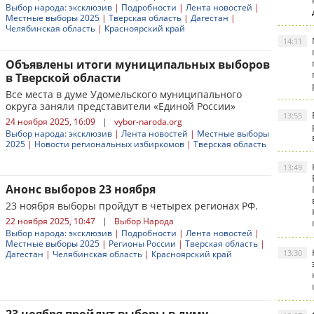
Выбор народа: эксклюзив
|
Подробности
|
Лента новостей
|
Местные выборы 2025
|
Тверская область
|
Дагестан
|
Челябинская область
|
Красноярский край
14:11
Объявлены итоги муниципальных выборов
в Тверской области
Все места в думе Удомельского муниципального
округа заняли представители «Единой России»
13:55
24 ноября 2025, 16:09
|
vybor-naroda.org
Выбор народа: эксклюзив
|
Лента новостей
|
Местные выборы
2025
|
Новости региональных избиркомов
|
Тверская область
13:49
Анонс выборов 23 ноября
23 ноября выборы пройдут в четырех регионах РФ.
22 ноября 2025, 10:47
|
Выбор Народа
Выбор народа: эксклюзив
|
Подробности
|
Лента новостей
|
Местные выборы 2025
|
Регионы России
|
Тверская область
|
13:30
Дагестан
|
Челябинская область
|
Красноярский край