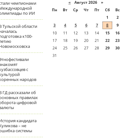
«
Август 2026 »
стали чемпионами
Международной
Пн
Вт
Ср
Чт
Пт
Сб
Вс
олимпиады по ИИ
1
2
3
4
5
6
7
8
9
В Тульской области
началась
10
11
12
13
14
15
16
подготовка к100-
17
18
19
20
21
22
23
летию
Новомосковска
24
25
26
27
28
29
30
31
Этнофестивали
знакомят
кузбассовцев с
культурой
коренных народов
В ГД рассказали об
основных правилах
оборота цифровой
валюты
История кандидата
Куликова – не
ошибка системы