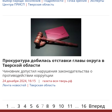
Выбор народа: эксклюзив
|
Подробности
|
Точка зрения
|
Эксперты
Центра ПРИСП
|
Тверская область
Прокуратура добилась отставки главы округа в
Тверской области
Чиновник допустил нарушения законодательства о
противодействии коррупции
24 декабря 2024, 16:15
|
газета-вся-тверь.рф
Лента новостей
|
Тверская область
1
...
3
4
5
6
7
8
9
10
11
...
16
Вперед