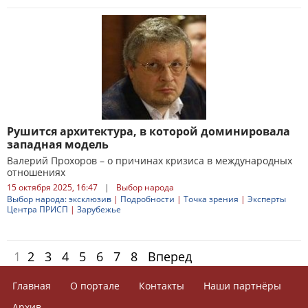
Рушится архитектура, в которой доминировала
западная модель
Валерий Прохоров – о причинах кризиса в международных
отношениях
15 октября 2025, 16:47
|
Выбор народа
Выбор народа: эксклюзив
|
Подробности
|
Точка зрения
|
Эксперты
Центра ПРИСП
|
Зарубежье
1
2
3
4
5
6
7
8
Вперед
Главная
О портале
Контакты
Наши партнёры
Архив