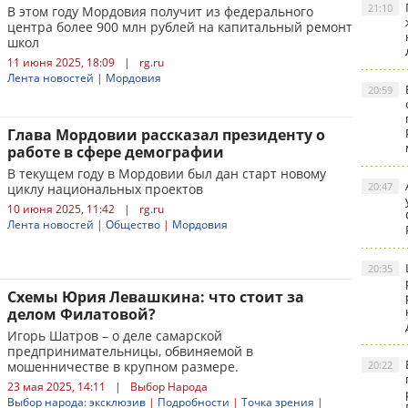
21:10
В этом году Мордовия получит из федерального
центра более 900 млн рублей на капитальный ремонт
школ
11 июня 2025, 18:09
|
rg.ru
Лента новостей
|
Мордовия
20:59
Глава Мордовии рассказал президенту о
работе в сфере демографии
В текущем году в Мордовии был дан старт новому
20:47
циклу национальных проектов
10 июня 2025, 11:42
|
rg.ru
Лента новостей
|
Общество
|
Мордовия
20:35
Схемы Юрия Левашкина: что стоит за
делом Филатовой?
Игорь Шатров – о деле самарской
предпринимательницы, обвиняемой в
мошенничестве в крупном размере.
20:22
23 мая 2025, 14:11
|
Выбор Народа
Выбор народа: эксклюзив
|
Подробности
|
Точка зрения
|