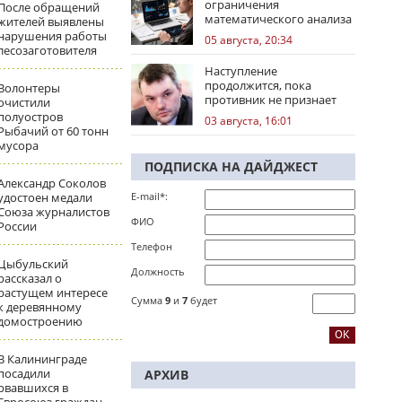
ограничения
После обращений
математического анализа
жителей выявлены
избирательных кампаний
нарушения работы
05 августа, 20:34
лесозаготовителя
Наступление
продолжится, пока
Волонтеры
противник не признает
очистили
стратегическое
полуостров
03 августа, 16:01
поражение
Рыбачий от 60 тонн
мусора
ПОДПИСКА НА ДАЙДЖЕСТ
Александр Соколов
удостоен медали
E-mail*:
Союза журналистов
ФИО
России
Телефон
Цыбульский
Должность
рассказал о
растущем интересе
Сумма
9
и
7
будет
к деревянному
домостроению
В Калининграде
посадили
АРХИВ
рвавшихся в