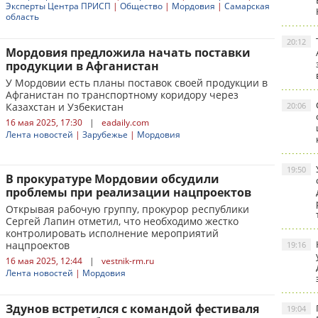
Эксперты Центра ПРИСП
|
Общество
|
Мордовия
|
Самарская
область
20:12
Мордовия предложила начать поставки
продукции в Афганистан
У Мордовии есть планы поставок своей продукции в
Афганистан по транспортному коридору через
Казахстан и Узбекистан
20:06
16 мая 2025, 17:30
|
eadaily.com
Лента новостей
|
Зарубежье
|
Мордовия
19:50
В прокуратуре Мордовии обсудили
проблемы при реализации нацпроектов
Открывая рабочую группу, прокурор республики
Сергей Лапин отметил, что необходимо жестко
контролировать исполнение мероприятий
нацпроектов
19:16
16 мая 2025, 12:44
|
vestnik-rm.ru
Лента новостей
|
Мордовия
Здунов встретился с командой фестиваля
19:04