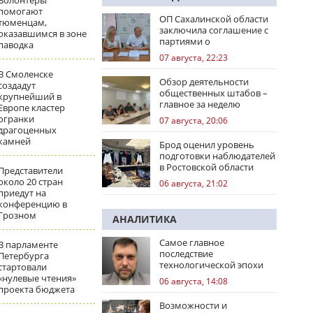
Волонтеры
помогают
ОП Сахалинской области
тюменцам,
заключила соглашение с
оказавшимся в зоне
партиями о
паводка
сотрудничестве на
07 августа, 22:23
выборах
В Смоленске
Обзор деятельности
создадут
общественных штабов –
крупнейший в
главное за неделю
Европе кластер
огранки
07 августа, 20:06
драгоценных
камней
Брод оценил уровень
подготовки наблюдателей
в Ростовской области
Представители
около 20 стран
06 августа, 21:02
приедут на
конференцию в
Грозном
АНАЛИТИКА
Самое главное
В парламенте
последствие
Петербурга
технологической эпохи
стартовали
«нулевые чтения»
06 августа, 14:08
проекта бюджета
Возможности и