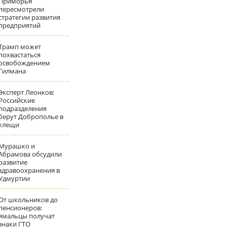
Приморья
пересмотрели
стратегии развития
предприятий
Трамп может
похвастаться
освобождением
Гилмана
Эксперт Леонков:
Российские
подразделения
берут Доброполье в
клещи
Мурашко и
Абрамова обсудили
развитие
здравоохранения в
Удмуртии
От школьников до
пенсионеров:
ямальцы получат
знаки ГТО