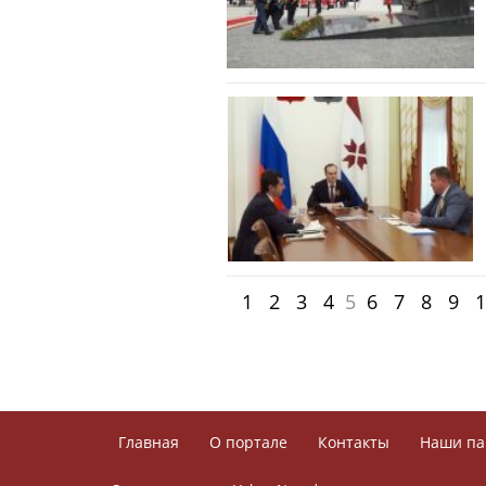
1
2
3
4
5
6
7
8
9
1
Главная
О портале
Контакты
Наши па