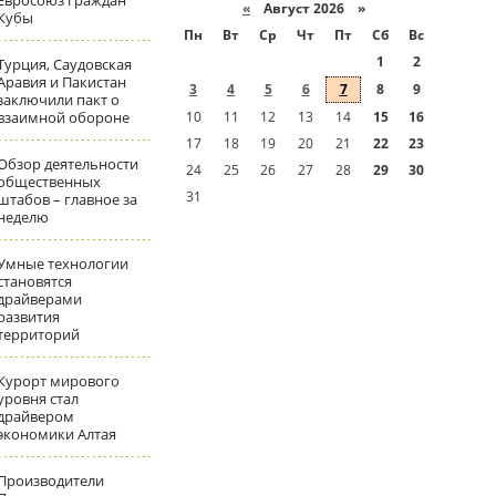
Евросоюз граждан
«
Август 2026 »
Кубы
Пн
Вт
Ср
Чт
Пт
Сб
Вс
1
2
Турция, Саудовская
Аравия и Пакистан
3
4
5
6
7
8
9
заключили пакт о
взаимной обороне
10
11
12
13
14
15
16
17
18
19
20
21
22
23
Обзор деятельности
24
25
26
27
28
29
30
общественных
31
штабов – главное за
неделю
Умные технологии
становятся
драйверами
развития
территорий
Курорт мирового
уровня стал
драйвером
экономики Алтая
Производители