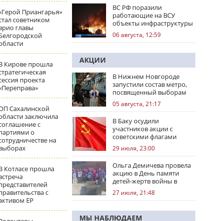
ВС РФ поразили
«Герой Приангарья»
работающие на ВСУ
стал советником
объекты инфраструктуры
врио главы
и центры логистики
06 августа, 12:59
Белгородской
области
АКЦИИ
В Кирове прошла
стратегическая
В Нижнем Новгороде
сессия проекта
запустили состав метро,
«Переправа»
посвященный выборам
05 августа, 21:17
ОП Сахалинской
области заключила
В Баку осудили
соглашение с
участников акции с
партиями о
советскими флагами
сотрудничестве на
выборах
29 июля, 23:00
Ольга Демичева провела
В Котласе прошла
акцию в День памяти
встреча
детей-жертв войны в
представителей
Донбассе
правительства с
27 июля, 21:48
активом ЕР
МЫ НАБЛЮДАЕМ