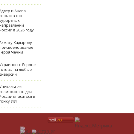
Адлер и Анапа
вошли в топ
курортных
направлений
России в 2026 году
Ахмату Кадырову
присвоено звание
Героя Чечни
Украинцы в Европе
готовы на любые
диверсии
Уникальная
возможность для
России вписаться в
гонку ИИ