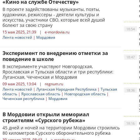
«Кино на службе Отечеству»
В проекте задействованы музыканты, поэты,
художники, режиссеры - деятели культуры и
искусства, участники СВО, которые всей душой
болеют за свою страну
18:54
15 мая 2025, 21:39
|
e-mordovia.ru
Лента новостей
|
Мордовия
Эксперимент по внедрению отметки за
18:47
поведение в школе
В эксперименте участвуют Новгородская,
Ярославская и Тульская области и три республики:
Луганская, Чеченская и Мордовия
09 мая 2025, 13:04
|
regnum.ru
Лента новостей
|
Луганская Народная Республика
|
Тульская
18:36
область
|
Ярославская область
|
Новгородская область
|
Чеченская республика
|
Мордовия
В Мордовии открыли мемориал
строителям «Сурского рубежа»
18:16
45 дней и ночей на территории Мордовии строились
80 километров Сурского оборонительного рубежа
30 апреля 2025, 08:43
|
e-mordovia.ru