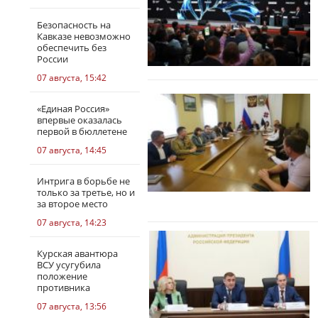
Безопасность на
Кавказе невозможно
обеспечить без
России
07 августа, 15:42
«Единая Россия»
впервые оказалась
первой в бюллетене
07 августа, 14:45
Интрига в борьбе не
только за третье, но и
за второе место
07 августа, 14:23
Курская авантюра
ВСУ усугубила
положение
противника
07 августа, 13:56