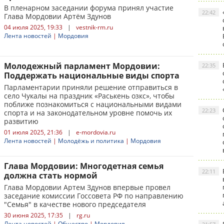
В пленарном заседании форума принял участие
22:42
Глава Мордовии Артём Здунов
04 июля 2025, 19:33
|
vestnik-rm.ru
Лента новостей
|
Мордовия
Молодежный парламент Мордовии:
22:35
Поддержать национальные виды спорта
Парламентарии приняли решение отправиться в
село Чукалы на праздник «Раськень озкс», чтобы
поближе познакомиться с национальными видами
22:23
спорта и на законодательном уровне помочь их
развитию
01 июля 2025, 21:36
|
e-mordovia.ru
Лента новостей
|
Молодёжь и политика
|
Мордовия
Глава Мордовии: Многодетная семья
22:11
должна стать нормой
Глава Мордовии Артем Здунов впервые провел
заседание комиссии Госсовета РФ по направлению
"Семья" в качестве нового председателя
30 июня 2025, 17:35
|
rg.ru
Лента новостей
|
Общество
|
Мордовия