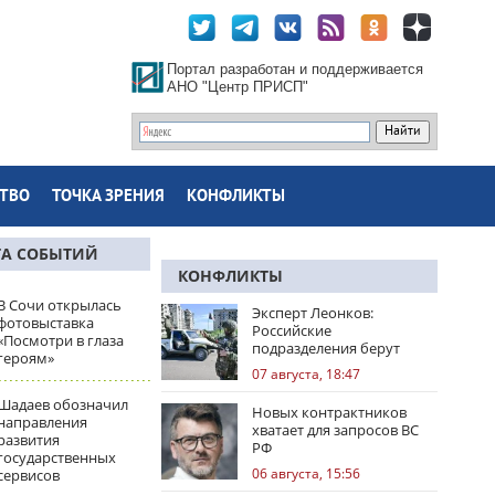
Портал разработан и поддерживается
АНО "Центр ПРИСП"
ТВО
ТОЧКА ЗРЕНИЯ
КОНФЛИКТЫ
ТА СОБЫТИЙ
КОНФЛИКТЫ
В Сочи открылась
Эксперт Леонков:
фотовыставка
Российские
«Посмотри в глаза
подразделения берут
героям»
Доброполье в клещи
07 августа, 18:47
Шадаев обозначил
Новых контрактников
направления
хватает для запросов ВС
развития
РФ
государственных
06 августа, 15:56
сервисов