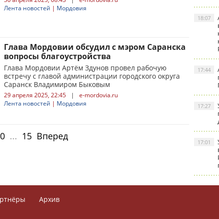
Лента новостей
|
Мордовия
18:07
Глава Мордовии обсудил с мэром Саранска
вопросы благоустройства
Глава Мордовии Артём Здунов провел рабочую
17:44
встречу с главой администрации городского округа
Саранск Владимиром Быковым
29 апреля 2025, 22:45
|
e-mordovia.ru
Лента новостей
|
Мордовия
17:27
0
...
15
Вперед
17:01
ртнёры
Архив