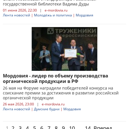
государственной библиотеки Вадима Дуды
01 июня 2026, 22:30
|
e-mordovia.ru
Лента новостей
|
Молодёжь и политика
|
Мордовия
Мордовия - лидер по объему производства
органической продукции в РФ
26 мая на Форуме наградили победителей конкурса на
соискание премии за достижения в развитии российской
органической продукции
26 мая 2026, 23:00
|
e-mordovia.ru
Лента новостей
|
Думские будни
|
Мордовия
1
2
3
4
5
6
7
8
9
10
...
14
Вперед