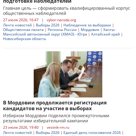
подготовке наблюдателей
Главная цель — сформировать квалифицированный корпус
общественных наблюдателей
27 июля 2026, 16:47
|
vybor-naroda.org
Лента новостей
|
Выборы 2026
|
Наблюдение за выборами
|
Общественная палата
|
Регионы России
|
Мордовия
|
Ханты-
Мансийский автономный округ (ХМАО) - Югра
|
Алтайский край
|
Новосибирская область
В Мордовии продолжается регистрация
кандидатов на участие в выборах
Избирком Мордовии поделился промежуточными
результатами избирательной кампании
23 июля 2026, 19:40
|
vestnik-rm.ru
Лента новостей
|
Выборы 2026
|
Единый день голосования 2026
|