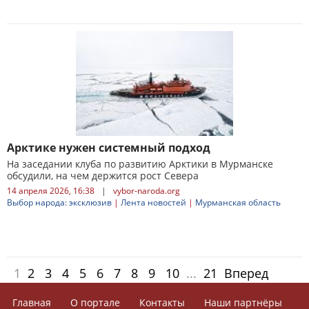
Арктике нужен системный подход
На заседании клуба по развитию Арктики в Мурманске
обсудили, на чем держится рост Севера
14 апреля 2026, 16:38
|
vybor-naroda.org
Выбор народа: эксклюзив
|
Лента новостей
|
Мурманская область
1
2
3
4
5
6
7
8
9
10
...
21
Вперед
Главная
О портале
Контакты
Наши партнёры