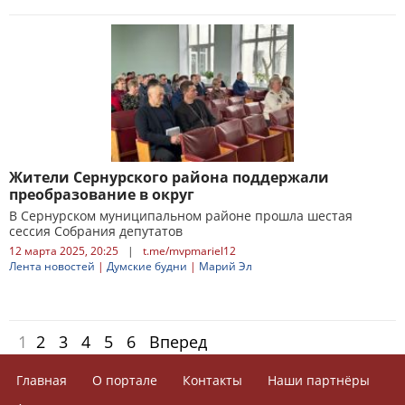
Жители Сернурского района поддержали
преобразование в округ
В Сернурском муниципальном районе прошла шестая
сессия Собрания депутатов
12 марта 2025, 20:25
|
t.me/mvpmariel12
Лента новостей
|
Думские будни
|
Марий Эл
1
2
3
4
5
6
Вперед
Главная
О портале
Контакты
Наши партнёры