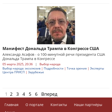
Манифест Дональда Трампа в Конгрессе США
Александр Асафов - о 100-минутной речи президента США
Дональда Трампа в Конгрессе
05 марта 2025, 20:36
|
Выбор народа
Выбор народа: эксклюзив
|
Подробности
|
Точка зрения
|
Эксперты
Центра ПРИСП
|
Зарубежье
1
2
3
4
5
6
Вперед
Главная
О портале
Контакты
Наши партнёры