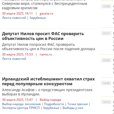
Северном море, столкнулся с беспрецедентным
15:36
кадровым кризисом
30 марта 2025, 16:11
|
gazeta.ru
Лента новостей
|
Зарубежье
Депутат Нилов просит ФАС проверить
15:11
объективность цен в России
Депутат Нилов попросил ФАС проверить
объективность цен в России после падения доллара
30 марта 2025, 15:53
|
riamo.ru
Лента новостей
15:02
Ирландский истеблишмент охватил страх
перед популярным конкурентом
14:46
Александр Асафов – о предстоящих президентских
выборах в Ирландии.
30 марта 2025, 15:47
|
Выбор народа
14:12
Выбор народа: эксклюзив
|
Подробности
|
Точка зрения
|
Эксперты Центра ПРИСП
|
Зарубежье
|
Выборы у них