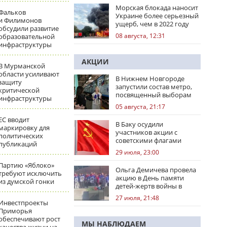
Морская блокада наносит
Фальков
Украине более серьезный
и Филимонов
ущерб, чем в 2022 году
обсудили развитие
08 августа, 12:31
образовательной
инфраструктуры
АКЦИИ
В Мурманской
области усиливают
В Нижнем Новгороде
защиту
запустили состав метро,
критической
посвященный выборам
инфраструктуры
05 августа, 21:17
ЕС вводит
В Баку осудили
маркировку для
участников акции с
политических
советскими флагами
публикаций
29 июля, 23:00
Партию «Яблоко»
Ольга Демичева провела
требуют исключить
акцию в День памяти
из думской гонки
детей-жертв войны в
Донбассе
27 июля, 21:48
Инвестпроекты
Приморья
обеспечивают рост
МЫ НАБЛЮДАЕМ