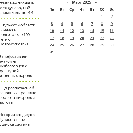
«
Март 2025
»
стали чемпионами
Международной
Пн
Вт
Ср
Чт
Пт
Сб
Вс
олимпиады по ИИ
1
2
3
4
5
6
7
8
9
В Тульской области
началась
10
11
12
13
14
15
16
подготовка к100-
17
18
19
20
21
22
23
летию
Новомосковска
24
25
26
27
28
29
30
31
Этнофестивали
знакомят
кузбассовцев с
культурой
коренных народов
В ГД рассказали об
основных правилах
оборота цифровой
валюты
История кандидата
Куликова – не
ошибка системы