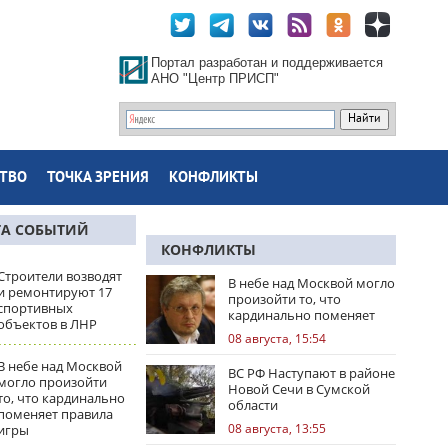
Портал разработан и поддерживается
АНО "Центр ПРИСП"
ТВО
ТОЧКА ЗРЕНИЯ
КОНФЛИКТЫ
ТА СОБЫТИЙ
КОНФЛИКТЫ
Строители возводят
В небе над Москвой могло
и ремонтируют 17
произойти то, что
спортивных
кардинально поменяет
объектов в ЛНР
правила игры
08 августа, 15:54
В небе над Москвой
ВС РФ Наступают в районе
могло произойти
Новой Сечи в Сумской
то, что кардинально
области
поменяет правила
08 августа, 13:55
игры