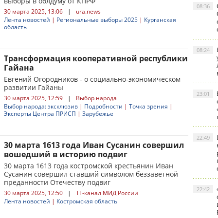
выборы в облдуму от КПРФ
08:36
30 марта 2025, 13:06
|
ura.news
Лента новостей
|
Региональные выборы 2025
|
Курганская
область
08:24
Трансформация кооперативной республики
Гайана
Евгений Огородников - о социально-экономическом
развитии Гайаны
23:01
30 марта 2025, 12:59
|
Выбор народа
Выбор народа: эксклюзив
|
Подробности
|
Точка зрения
|
Эксперты Центра ПРИСП
|
Зарубежье
22:49
30 марта 1613 года Иван Сусанин совершил
вошедший в историю подвиг
30 марта 1613 года костромской крестьянин Иван
Сусанин совершил ставший символом беззаветной
преданности Отечеству подвиг
22:42
30 марта 2025, 12:50
|
ТГ-канал МИД России
Лента новостей
|
Костромская область