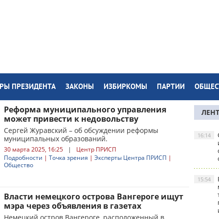
РЫ ПРЕЗИДЕНТА
ЗАКОНЫ
ИЗБИРКОМЫ
ПАРТИИ
ОБЩЕС
Реформа муниципального управления
ЛЕН
может привести к недовольству
Сергей Журавский – об обсуждении реформы
16:14
муниципальных образований.
30 марта 2025, 16:25
|
Центр ПРИСП
Подробности
|
Точка зрения
|
Эксперты Центра ПРИСП
|
Общество
15:54
Власти немецкого острова Вангероге ищут
мэра через объявления в газетах
Немецкий остров Вангероге, расположенный в