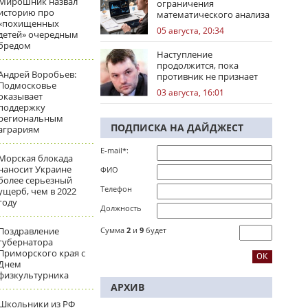
Мирошник назвал
ограничения
историю про
математического анализа
«похищенных
избирательных кампаний
05 августа, 20:34
детей» очередным
бредом
Наступление
продолжится, пока
Андрей Воробьев:
противник не признает
Подмосковье
стратегическое
03 августа, 16:01
оказывает
поражение
поддержку
региональным
ПОДПИСКА НА ДАЙДЖЕСТ
аграриям
E-mail*:
Морская блокада
наносит Украине
ФИО
более серьезный
Телефон
ущерб, чем в 2022
году
Должность
Поздравление
Сумма
2
и
9
будет
губернатора
Приморского края с
Днем
физкультурника
АРХИВ
Школьники из РФ