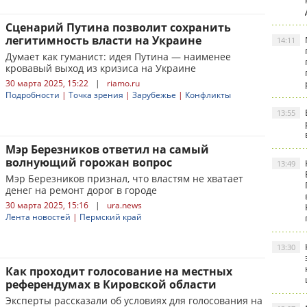
Сценарий Путина позволит сохранить
легитимность власти на Украине
14:11
Думает как гуманист: идея Путина — наименее
кровавый выход из кризиса на Украине
30 марта 2025, 15:22
|
riamo.ru
Подробности
|
Точка зрения
|
Зарубежье
|
Конфликты
13:55
Мэр Березников ответил на самый
волнующий горожан вопрос
13:49
Мэр Березников признал, что властям не хватает
денег на ремонт дорог в городе
30 марта 2025, 15:16
|
ura.news
Лента новостей
|
Пермский край
13:30
Как проходит голосование на местных
референдумах в Кировской области
Эксперты рассказали об условиях для голосования на