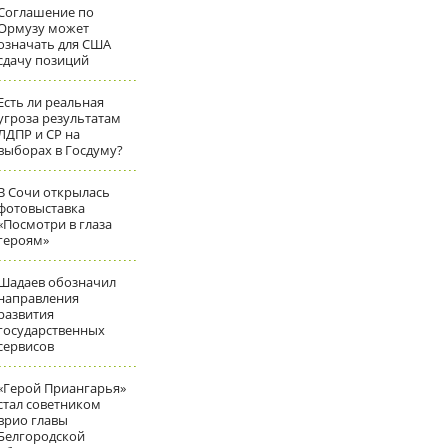
Соглашение по
Ормузу может
означать для США
сдачу позиций
Есть ли реальная
угроза результатам
ЛДПР и СР на
выборах в Госдуму?
В Сочи открылась
фотовыставка
«Посмотри в глаза
героям»
Шадаев обозначил
направления
развития
государственных
сервисов
«Герой Приангарья»
стал советником
врио главы
Белгородской