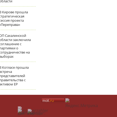
области
В Кирове прошла
стратегическая
сессия проекта
«Переправа»
ОП Сахалинской
области заключила
соглашение с
партиями о
сотрудничестве на
выборах
В Котласе прошла
встреча
представителей
правительства с
активом ЕР