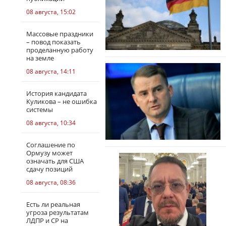
08 августа, 15:02
Массовые праздники
– повод показать
проделанную работу
на земле
08 августа, 14:11
История кандидата
Куликова – не ошибка
системы
08 августа, 10:34
Соглашение по
Ормузу может
означать для США
сдачу позиций
08 августа, 08:36
Есть ли реальная
угроза результатам
ЛДПР и СР на