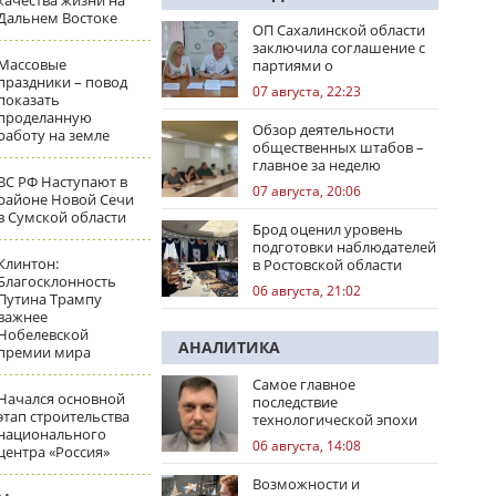
качества жизни на
Дальнем Востоке
ОП Сахалинской области
заключила соглашение с
Массовые
партиями о
праздники – повод
сотрудничестве на
07 августа, 22:23
показать
выборах
проделанную
Обзор деятельности
работу на земле
общественных штабов –
главное за неделю
ВС РФ Наступают в
07 августа, 20:06
районе Новой Сечи
в Сумской области
Брод оценил уровень
подготовки наблюдателей
Клинтон:
в Ростовской области
Благосклонность
06 августа, 21:02
Путина Трампу
важнее
Нобелевской
АНАЛИТИКА
премии мира
Самое главное
Начался основной
последствие
этап строительства
технологической эпохи
национального
06 августа, 14:08
центра «Россия»
Возможности и