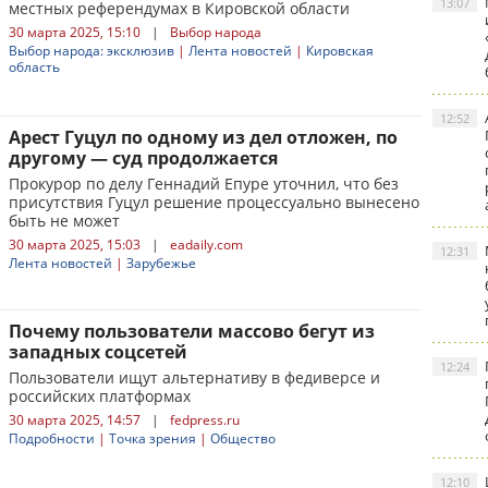
13:07
местных референдумах в Кировской области
30 марта 2025, 15:10
|
Выбор народа
Выбор народа: эксклюзив
|
Лента новостей
|
Кировская
область
12:52
Арест Гуцул по одному из дел отложен, по
другому — суд продолжается
Прокурор по делу Геннадий Епуре уточнил, что без
присутствия Гуцул решение процессуально вынесено
быть не может
30 марта 2025, 15:03
|
eadaily.com
12:31
Лента новостей
|
Зарубежье
Почему пользователи массово бегут из
западных соцсетей
12:24
Пользователи ищут альтернативу в федиверсе и
российских платформах
30 марта 2025, 14:57
|
fedpress.ru
Подробности
|
Точка зрения
|
Общество
12:10