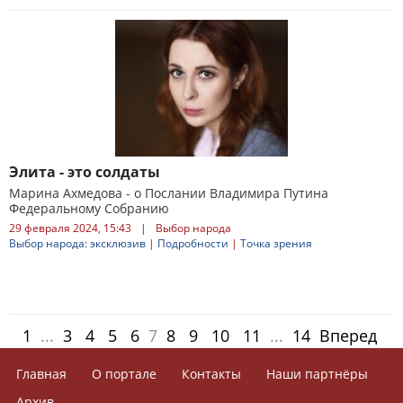
Элита - это солдаты
Марина Ахмедова - о Послании Владимира Путина
Федеральному Собранию
29 февраля 2024, 15:43
|
Выбор народа
Выбор народа: эксклюзив
|
Подробности
|
Точка зрения
1
...
3
4
5
6
7
8
9
10
11
...
14
Вперед
Главная
О портале
Контакты
Наши партнёры
Архив