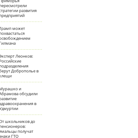
Приморья
пересмотрели
стратегии развития
предприятий
Трамп может
похвастаться
освобождением
Гилмана
Эксперт Леонков:
Российские
подразделения
берут Доброполье в
клещи
Мурашко и
Абрамова обсудили
развитие
здравоохранения в
Удмуртии
От школьников до
пенсионеров:
ямальцы получат
знаки ГТО