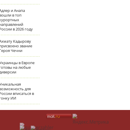
Адлер и Анапа
вошли в топ
курортных
направлений
России в 2026 году
Ахмату Кадырову
присвоено звание
Героя Чечни
Украинцы в Европе
готовы на любые
диверсии
Уникальная
возможность для
России вписаться в
гонку ИИ