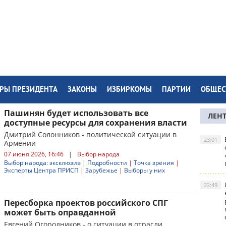
РЫ ПРЕЗИДЕНТА
ЗАКОНЫ
ИЗБИРКОМЫ
ПАРТИИ
ОБЩЕС
Пашинян будет использовать все
ЛЕН
доступные ресурсы для сохранения власти
Дмитрий Солонников - политической ситуации в
23:01
Армении
07 июня 2026, 16:46
|
Выбор народа
Выбор народа: эксклюзив
|
Подробности
|
Точка зрения
|
Эксперты Центра ПРИСП
|
Зарубежье
|
Выборы у них
22:49
Пересборка проектов российского СПГ
может быть оправданной
Евгений Огородников - о ситуации в отрасли