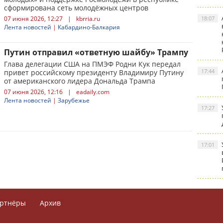
сформирована сеть молодёжных центров
07 июня 2026, 12:27
|
kbrria.ru
18:07
Лента новостей
|
Кабардино-Балкария
Путин отправил «ответную шайбу» Трампу
Глава делегации США на ПМЭФ Родни Кук передал
17:44
привет российскому президенту Владимиру Путину
от американского лидера Дональда Трампа
07 июня 2026, 12:16
|
eadaily.com
Лента новостей
|
Зарубежье
17:27
17:01
ртнёры
Архив