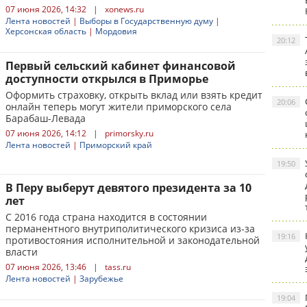
07 июня 2026, 14:32
|
xonews.ru
Лента новостей
|
Выборы в Государственную думу
|
Херсонская область
|
Мордовия
20:12
Первый сельский кабинет финансовой
доступности открылся в Приморье
Оформить страховку, открыть вклад или взять кредит
20:06
онлайн теперь могут жители приморского села
Барабаш-Левада
07 июня 2026, 14:12
|
primorsky.ru
Лента новостей
|
Приморский край
19:50
В Перу выберут девятого президента за 10
лет
С 2016 года страна находится в состоянии
перманентного внутриполитического кризиса из-за
19:16
противостояния исполнительной и законодательной
власти
07 июня 2026, 13:46
|
tass.ru
Лента новостей
|
Зарубежье
19:04