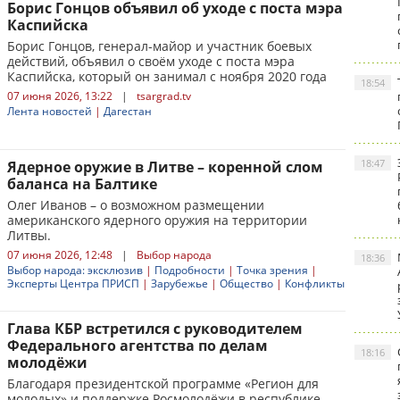
Борис Гонцов объявил об уходе с поста мэра
Каспийска
Борис Гонцов, генерал-майор и участник боевых
действий, объявил о своём уходе с поста мэра
Каспийска, который он занимал с ноября 2020 года
18:54
07 июня 2026, 13:22
|
tsargrad.tv
Лента новостей
|
Дагестан
18:47
Ядерное оружие в Литве – коренной слом
баланса на Балтике
Олег Иванов – о возможном размещении
американского ядерного оружия на территории
Литвы.
07 июня 2026, 12:48
|
Выбор народа
18:36
Выбор народа: эксклюзив
|
Подробности
|
Точка зрения
|
Эксперты Центра ПРИСП
|
Зарубежье
|
Общество
|
Конфликты
Глава КБР встретился с руководителем
Федерального агентства по делам
18:16
молодёжи
Благодаря президентской программе «Регион для
молодых» и поддержке Росмолодёжи в республике