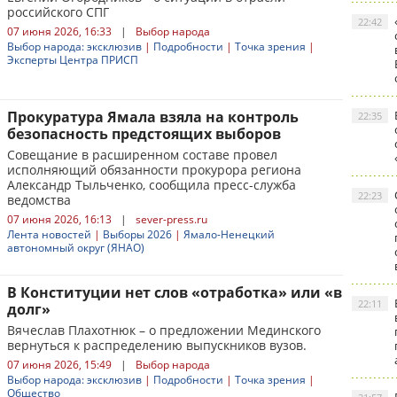
российского СПГ
22:42
07 июня 2026, 16:33
|
Выбор народа
Выбор народа: эксклюзив
|
Подробности
|
Точка зрения
|
Эксперты Центра ПРИСП
Прокуратура Ямала взяла на контроль
22:35
безопасность предстоящих выборов
Совещание в расширенном составе провел
исполняющий обязанности прокурора региона
Александр Тыльченко, сообщила пресс-служба
22:23
ведомства
07 июня 2026, 16:13
|
sever-press.ru
Лента новостей
|
Выборы 2026
|
Ямало-Ненецкий
автономный округ (ЯНАО)
В Конституции нет слов «отработка» или «в
22:11
долг»
Вячеслав Плахотнюк – о предложении Мединского
вернуться к распределению выпускников вузов.
07 июня 2026, 15:49
|
Выбор народа
Выбор народа: эксклюзив
|
Подробности
|
Точка зрения
|
Общество