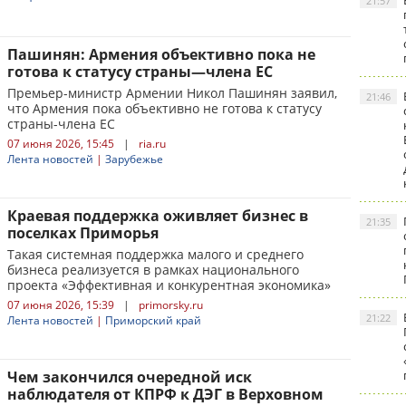
21:57
Пашинян: Армения объективно пока не
готова к статусу страны—члена ЕС
Премьер-министр Армении Никол Пашинян заявил,
21:46
что Армения пока объективно не готова к статусу
страны-члена ЕС
07 июня 2026, 15:45
|
ria.ru
Лента новостей
|
Зарубежье
Краевая поддержка оживляет бизнес в
21:35
поселках Приморья
Такая системная поддержка малого и среднего
бизнеса реализуется в рамках национального
проекта «Эффективная и конкурентная экономика»
07 июня 2026, 15:39
|
primorsky.ru
21:22
Лента новостей
|
Приморский край
Чем закончился очередной иск
наблюдателя от КПРФ к ДЭГ в Верховном