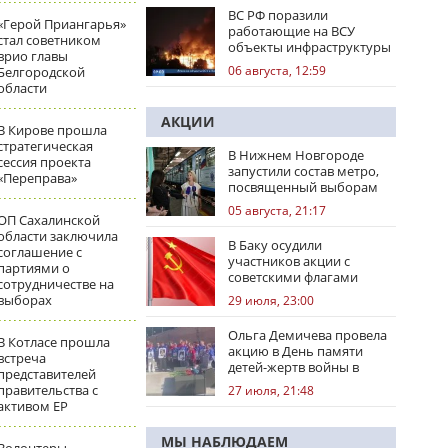
ВС РФ поразили
«Герой Приангарья»
работающие на ВСУ
стал советником
объекты инфраструктуры
врио главы
и центры логистики
06 августа, 12:59
Белгородской
области
АКЦИИ
В Кирове прошла
стратегическая
В Нижнем Новгороде
сессия проекта
запустили состав метро,
«Переправа»
посвященный выборам
05 августа, 21:17
ОП Сахалинской
области заключила
В Баку осудили
соглашение с
участников акции с
партиями о
советскими флагами
сотрудничестве на
выборах
29 июля, 23:00
Ольга Демичева провела
В Котласе прошла
акцию в День памяти
встреча
детей-жертв войны в
представителей
Донбассе
правительства с
27 июля, 21:48
активом ЕР
МЫ НАБЛЮДАЕМ