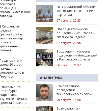
Волонтеры
помогают
ОП Сахалинской области
тюменцам,
заключила соглашение с
оказавшимся в зоне
партиями о
паводка
сотрудничестве на
07 августа, 22:23
выборах
В Смоленске
Обзор деятельности
создадут
общественных штабов –
крупнейший в
главное за неделю
Европе кластер
огранки
07 августа, 20:06
драгоценных
камней
Брод оценил уровень
подготовки наблюдателей
в Ростовской области
Представители
около 20 стран
06 августа, 21:02
приедут на
конференцию в
Грозном
АНАЛИТИКА
Самое главное
В парламенте
последствие
Петербурга
технологической эпохи
стартовали
«нулевые чтения»
06 августа, 14:08
проекта бюджета
Возможности и