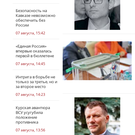
Безопасность на
Кавказе невозможно
обеспечить без
России
07 августа, 15:42
«Единая Россия»
впервые оказалась
первой в бюллетене
07 августа, 14:45
Интрига в борьбе не
только за третье, но и
за второе место
07 августа, 14:23
Курская авантюра
ВСУ усугубила
положение
противника
07 августа, 13:56