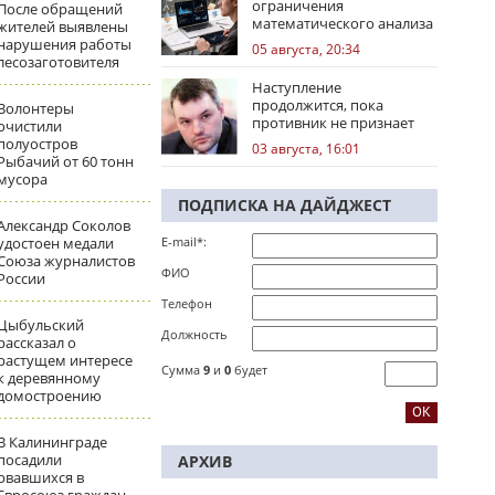
ограничения
После обращений
математического анализа
жителей выявлены
избирательных кампаний
нарушения работы
05 августа, 20:34
лесозаготовителя
Наступление
продолжится, пока
Волонтеры
противник не признает
очистили
стратегическое
полуостров
03 августа, 16:01
поражение
Рыбачий от 60 тонн
мусора
ПОДПИСКА НА ДАЙДЖЕСТ
Александр Соколов
удостоен медали
E-mail*:
Союза журналистов
ФИО
России
Телефон
Цыбульский
Должность
рассказал о
растущем интересе
Сумма
9
и
0
будет
к деревянному
домостроению
В Калининграде
посадили
АРХИВ
рвавшихся в