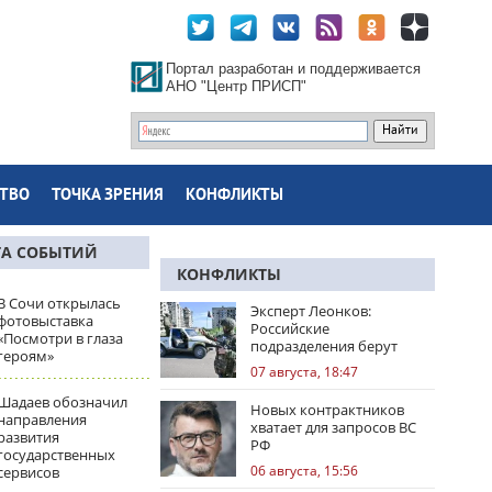
Портал разработан и поддерживается
АНО "Центр ПРИСП"
ТВО
ТОЧКА ЗРЕНИЯ
КОНФЛИКТЫ
ТА СОБЫТИЙ
КОНФЛИКТЫ
В Сочи открылась
Эксперт Леонков:
фотовыставка
Российские
«Посмотри в глаза
подразделения берут
героям»
Доброполье в клещи
07 августа, 18:47
Шадаев обозначил
Новых контрактников
направления
хватает для запросов ВС
развития
РФ
государственных
06 августа, 15:56
сервисов