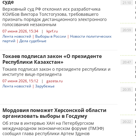
суде
21:10
Верховный суд РФ отклонил иск разработчика
КОИБов Виктора Толстогузова, требовавшего
признать порядок дистанционного электронного
голосования незаконным
20:59
07 июня 2026, 15:34
|
kprf.ru
Лента новостей
|
Выборы в России
|
Новости политических
партий
|
Дела судебные
Токаев подписал закон «О президенте
Республики Казахстан»
20:47
Токаев подписал закон о президенте республики и
институте вице-президента
07 июня 2026, 15:12
|
gazeta.ru
Лента новостей
|
Зарубежье
20:35
Мордовия поможет Херсонской области
организовать выборы в Госдуму
20:22
Об этом в интервью ХАН на Петербургском
международном экономическом форуме (ПМЭФ)
сообщил глава республики Артем Здунов