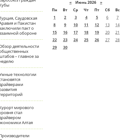
Евросоюз граждан
«
Июнь 2026
»
Кубы
Пн
Вт
Ср
Чт
Пт
Сб
Вс
1
2
3
4
5
6
7
Турция, Саудовская
Аравия и Пакистан
8
9
10
11
12
13
14
заключили пакт о
15
16
17
18
19
20
21
взаимной обороне
22
23
24
25
26
27
28
Обзор деятельности
29
30
общественных
штабов – главное за
неделю
Умные технологии
становятся
драйверами
развития
территорий
Курорт мирового
уровня стал
драйвером
экономики Алтая
Производители