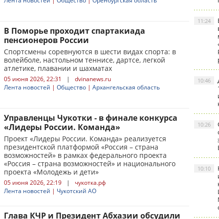
Лента новостей
|
Общество
|
Оренбургская область
11:24
В Поморье проходит спартакиада
пенсионеров России
Спортсмены соревнуются в шести видах спорта: в
волейболе, настольном теннисе, дартсе, легкой
атлетике, плавании и шахматах
05 июня 2026, 22:31
|
dvinanews.ru
10:46
Лента новостей
|
Общество
|
Архангельская область
Управленцы Чукотки - в финале конкурса
10:26
«Лидеры России. Команда»
Проект «Лидеры России. Команда» реализуется
президентской платформой «Россия – страна
возможностей» в рамках федерального проекта
«Россия – страна возможностей» и национального
10:10
проекта «Молодежь и дети»
05 июня 2026, 22:19
|
чукотка.рф
Лента новостей
|
Чукотский АО
Глава КЧР и Президент Абхазии обсудили