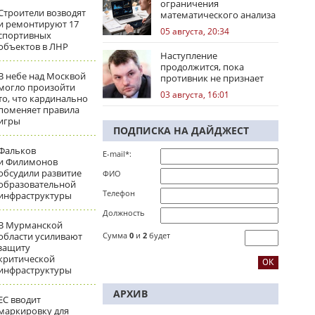
ограничения
Строители возводят
математического анализа
и ремонтируют 17
избирательных кампаний
05 августа, 20:34
спортивных
объектов в ЛНР
Наступление
продолжится, пока
В небе над Москвой
противник не признает
могло произойти
стратегическое
03 августа, 16:01
то, что кардинально
поражение
поменяет правила
игры
ПОДПИСКА НА ДАЙДЖЕСТ
Фальков
E-mail*:
и Филимонов
обсудили развитие
ФИО
образовательной
Телефон
инфраструктуры
Должность
В Мурманской
области усиливают
Сумма
0
и
2
будет
защиту
критической
инфраструктуры
АРХИВ
ЕС вводит
маркировку для