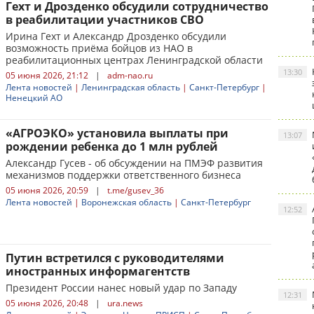
Гехт и Дрозденко обсудили сотрудничество
в реабилитации участников СВО
Ирина Гехт и Александр Дрозденко обсудили
возможность приёма бойцов из НАО в
реабилитационных центрах Ленинградской области
13:30
05 июня 2026, 21:12
|
adm-nao.ru
Лента новостей
|
Ленинградская область
|
Санкт-Петербург
|
Ненецкий АО
«АГРОЭКО» установила выплаты при
13:07
рождении ребенка до 1 млн рублей
Александр Гусев - об обсуждении на ПМЭФ развития
механизмов поддержки ответственного бизнеса
05 июня 2026, 20:59
|
t.me/gusev_36
Лента новостей
|
Воронежская область
|
Санкт-Петербург
12:52
Путин встретился с руководителями
иностранных информагентств
Президент России нанес новый удар по Западу
12:31
05 июня 2026, 20:48
|
ura.news