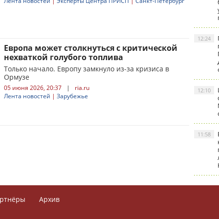
Лента новостей
|
Эксперты Центра ПРИСП
|
Санкт-Петербург
12:24
Европа может столкнуться с критической
нехваткой голубого топлива
Только начало. Европу замкнуло из-за кризиса в
Ормузе
05 июня 2026, 20:37
|
ria.ru
12:10
Лента новостей
|
Зарубежье
11:58
ртнёры
Архив