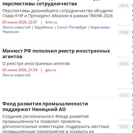
перспективы сотрудничества
16:14
Перспективы дальнейшего сотрудничества обсудили
Глава КЧР и Президент Абхазии в рамках ПМЭФ-2026
05 июня 2026, 22:07
|
kchr.ru
Лента новостей
|
Зарубежье
|
Санкт-Петербург
|
Карачаево-
Черкесия
15:54
Минюст РФ пополнил реестр иностранных
агентов
О реестре иностранных агентов
15:36
05 июня 2026, 21:54
|
gov.ru
Лента новостей
15:11
Фонд развития промышленности
поддержит Ненецкий АО
Создание регионального Фонда развития
промышленности позволит привлечь
дополнительные инвестиции, поддержать местные
15:02
промышленные предприятия и ускорить их