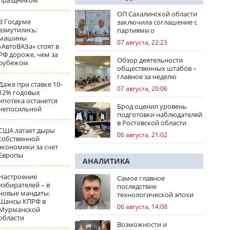
праздником
ОП Сахалинской области
В Госдуме
заключила соглашение с
взмутились:
партиями о
машины
сотрудничестве на
07 августа, 22:23
«АвтоВАЗа» стоят в
выборах
РФ дороже, чем за
Обзор деятельности
рубежом
общественных штабов –
главное за неделю
Даже при ставке 10-
07 августа, 20:06
12% годовых
ипотека останется
Брод оценил уровень
непосильной
подготовки наблюдателей
в Ростовской области
США латает дыры
06 августа, 21:02
собственной
экономики за счет
Европы
АНАЛИТИКА
Настроение
Самое главное
избирателей – в
последствие
новые мандаты.
технологической эпохи
Шансы КПРФ в
06 августа, 14:08
Мурманской
области
Возможности и