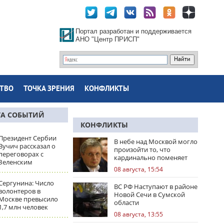
Портал разработан и поддерживается
АНО "Центр ПРИСП"
ТВО
ТОЧКА ЗРЕНИЯ
КОНФЛИКТЫ
ТА СОБЫТИЙ
КОНФЛИКТЫ
Президент Сербии
В небе над Москвой могло
Вучич рассказал о
произойти то, что
переговорах с
кардинально поменяет
Зеленским
правила игры
08 августа, 15:54
Сергунина: Число
ВС РФ Наступают в районе
волонтеров в
Новой Сечи в Сумской
Москве превысило
области
1,7 млн человек
08 августа, 13:55