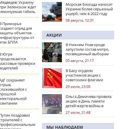
Медведев: Украину
Морская блокада наносит
при Зеленском ждет
Украине более серьезный
неминуемая гибель
ущерб, чем в 2022 году
08 августа, 12:31
В Приморье
создают отряд для
защиты объектов
АКЦИИ
инфраструктуры от
атак БПЛА
В Нижнем Новгороде
запустили состав метро,
посвященный выборам
В Югре
продолжаются
05 августа, 21:17
массовые проверки
водителей
В Баку осудили
участников акции с
советскими флагами
АдГ сохраняет
отрыв,
29 июля, 23:00
сложившийся с
прошлой
Ольга Демичева провела
электоральной
акцию в День памяти
кампании
детей-жертв войны в
Донбассе
27 июля, 21:48
Путин поздравил
строителей с
профессиональным
МЫ НАБЛЮДАЕМ