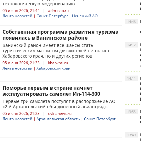
технологическую модернизацию
05 июня 2026, 21:44
|
adm-nao.ru
Лента новостей
|
Санкт-Петербург
|
Ненецкий АО
14:46
Собственная программа развития туризма
появилась в Ванинском районе
Ванинский район имеет все шансы стать
14:12
туристическим магнитом для жителей не только
Хабаровского края, но и других регионов
05 июня 2026, 21:33
|
khabkrai.ru
Лента новостей
|
Хабаровский край
14:11
Поморье первым в стране начнет
эксплуатировать самолет Ил-114-300
Первые три самолета поступят в распоряжение АО
«2-й Архангельский объединенный авиаотряд»,
13:55
05 июня 2026, 21:23
|
dvinanews.ru
Лента новостей
|
Архангельская область
|
Санкт-Петербург
13:49