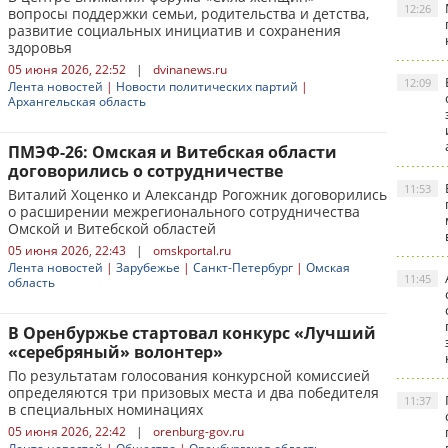
12:26
вопросы поддержки семьи, родительства и детства,
развитие социальных инициатив и сохранения
здоровья
05 июня 2026, 22:52
|
dvinanews.ru
12:09
Лента новостей
|
Новости политических партий
|
Архангельская область
ПМЭФ-26: Омская и Витебская области
договорились о сотрудничестве
11:53
Виталий Хоценко и Александр Рогожник договорились
о расширении межрегионального сотрудничества
Омской и Витебской областей
05 июня 2026, 22:43
|
omskportal.ru
Лента новостей
|
Зарубежье
|
Санкт-Петербург
|
Омская
11:45
область
В Оренбуржье стартовал конкурс «Лучший
«серебряный» волонтер»
По результатам голосования конкурсной комиссией
определяются три призовых места и два победителя
11:37
в специальных номинациях
05 июня 2026, 22:42
|
orenburg-gov.ru