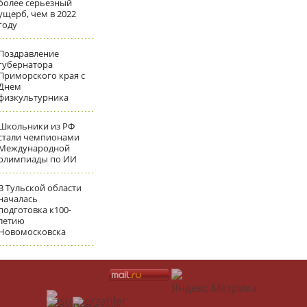
более серьезный
ущерб, чем в 2022
году
Поздравление
губернатора
Приморского края с
Днем
физкультурника
Школьники из РФ
стали чемпионами
Международной
олимпиады по ИИ
В Тульской области
началась
подготовка к100-
летию
Новомосковска