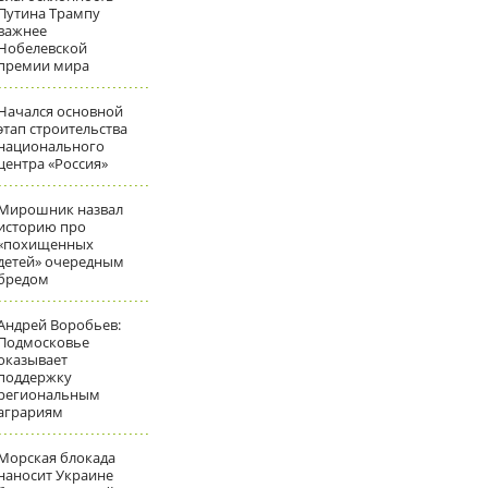
Путина Трампу
важнее
Нобелевской
премии мира
Начался основной
этап строительства
национального
центра «Россия»
Мирошник назвал
историю про
«похищенных
детей» очередным
бредом
Андрей Воробьев:
Подмосковье
оказывает
поддержку
региональным
аграриям
Морская блокада
наносит Украине