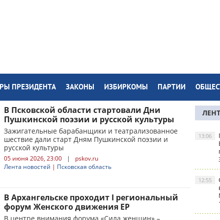
РЫ ПРЕЗИДЕНТА
ЗАКОНЫ
ИЗБИРКОМЫ
ПАРТИИ
ОБЩЕС
В Псковской области стартовали Дни
ЛЕН
Пушкинской поэзии и русской культуры
Зажигательные барабанщики и театрализованное
13:06
шествие дали старт Дням Пушкинской поэзии и
русской культуры
05 июня 2026, 23:00
|
pskov.ru
Лента новостей
|
Псковская область
12:55
В Архангельске проходит I региональный
форум Женского движения ЕР
В центре внимания форума «Сила женщин» –