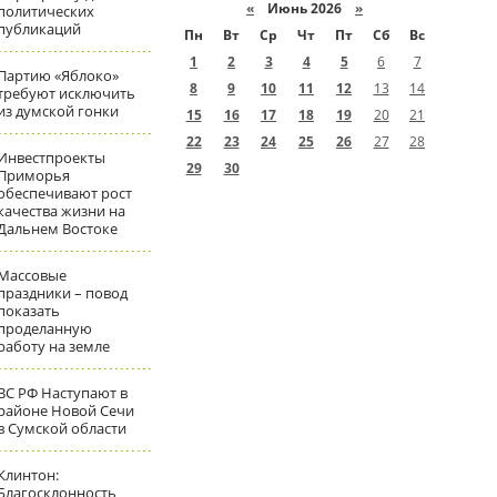
«
Июнь 2026
»
политических
публикаций
Пн
Вт
Ср
Чт
Пт
Сб
Вс
1
2
3
4
5
6
7
Партию «Яблоко»
8
9
10
11
12
13
14
требуют исключить
из думской гонки
15
16
17
18
19
20
21
22
23
24
25
26
27
28
Инвестпроекты
29
30
Приморья
обеспечивают рост
качества жизни на
Дальнем Востоке
Массовые
праздники – повод
показать
проделанную
работу на земле
ВС РФ Наступают в
районе Новой Сечи
в Сумской области
Клинтон:
Благосклонность