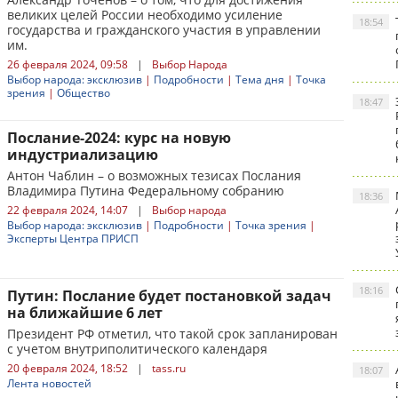
великих целей России необходимо усиление
18:54
государства и гражданского участия в управлении
им.
26 февраля 2024, 09:58
|
Выбор Народа
Выбор народа: эксклюзив
|
Подробности
|
Тема дня
|
Точка
зрения
|
Общество
18:47
Послание-2024: курс на новую
индустриализацию
Антон Чаблин – о возможных тезисах Послания
Владимира Путина Федеральному собранию
18:36
22 февраля 2024, 14:07
|
Выбор народа
Выбор народа: эксклюзив
|
Подробности
|
Точка зрения
|
Эксперты Центра ПРИСП
18:16
Путин: Послание будет постановкой задач
на ближайшие 6 лет
Президент РФ отметил, что такой срок запланирован
с учетом внутриполитического календаря
20 февраля 2024, 18:52
|
tass.ru
18:07
Лента новостей