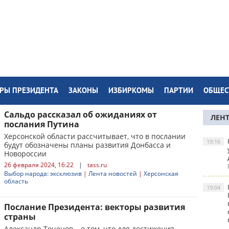
РЫ ПРЕЗИДЕНТА
ЗАКОНЫ
ИЗБИРКОМЫ
ПАРТИИ
ОБЩЕС
Сальдо рассказал об ожиданиях от
ЛЕН
послания Путина
Херсонской области рассчитывает, что в послании
19:16
будут обозначены планы развития Донбасса и
Новороссии
26 февраля 2024, 16:22
|
tass.ru
Выбор народа: эксклюзив
|
Лента новостей
|
Херсонская
область
19:04
Послание Президента: векторы развития
страны
Александр Точенов – о том, что для достижения