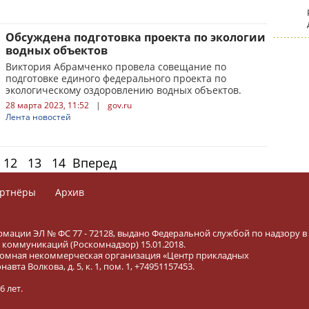
Обсуждена подготовка проекта по экологии
водных объектов
Виктория Абрамченко провела совещание по
подготовке единого федерального проекта по
экологическому оздоровлению водных объектов.
28 марта 2023, 11:52
|
gov.ru
Лента новостей
12
13
14
Вперед
ртнёры
Архив
рмации ЭЛ № ФС 77 - 72128, выдано Федеральной службой по надзору в
коммуникаций (Роскомнадзор) 15.01.2018.
тономная некоммерческая организация «Центр прикладных
вта Волкова, д. 5, к. 1, пом. 1, +74951157453.
 лет.