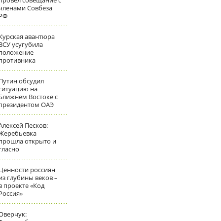
провел совещание с
членами Совбеза
РФ
Курская авантюра
ВСУ усугубила
положение
противника
Путин обсудил
ситуацию на
Ближнем Востоке с
президентом ОАЭ
Алексей Песков:
Жеребьевка
прошла открыто и
гласно
Ценности россиян
из глубины веков –
в проекте «Код
Россия»
Оверчук: