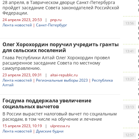
28 апреля, в Таврическом дворце Санкт-Петербурга
пройдет заседание Совета законодателей Российской
Федерации.
24 апреля 2023, 20:53
|
pnp.ru
13:56
Лента новостей
|
Санкт-Петербург
Олег Хорохордин поручил учредить гранты
для сельских поселений
13:41
Глава Республики Алтай Олег Хорохордин провел
расширенное заседание Совета по местному
самоуправлению.
23 апреля 2023, 09:31
|
altai-republic.ru
13:27
Лента новостей
|
Региональные выборы 2023
|
Республика
Алтай
Госдума поддержала увеличение
социальных вычетов
13:13
В России вырастет налоговый вычет по социальным
расходам, в том числе на обучение и лечение
15 апреля 2023, 10:19
|
ulpressa.ru
Лента новостей
|
Думские будни
12:57