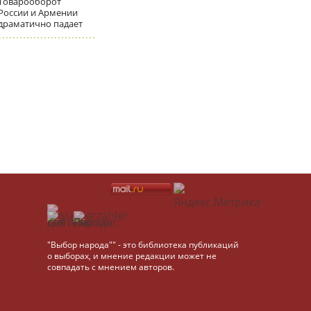
Товарооборот
России и Армении
драматично падает
"Выбор народа"" - это библиотека публикаций
о выборах, и мнение редакции может не
совпадать с мнением авторов.