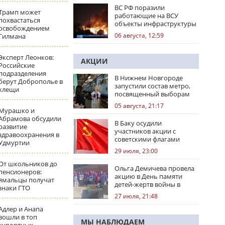
ВС РФ поразили
Трамп может
работающие на ВСУ
похвастаться
объекты инфраструктуры
освобождением
и центры логистики
06 августа, 12:59
Гилмана
Эксперт Леонков:
АКЦИИ
Российские
подразделения
В Нижнем Новгороде
берут Доброполье в
запустили состав метро,
клещи
посвященный выборам
05 августа, 21:17
Мурашко и
Абрамова обсудили
В Баку осудили
развитие
участников акции с
здравоохранения в
советскими флагами
Удмуртии
29 июля, 23:00
От школьников до
Ольга Демичева провела
пенсионеров:
акцию в День памяти
ямальцы получат
детей-жертв войны в
знаки ГТО
Донбассе
27 июля, 21:48
Адлер и Анапа
вошли в топ
МЫ НАБЛЮДАЕМ