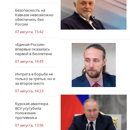
Безопасность на
Кавказе невозможно
обеспечить без
России
07 августа, 15:42
«Единая Россия»
впервые оказалась
первой в бюллетене
07 августа, 14:45
Интрига в борьбе не
только за третье, но и
за второе место
07 августа, 14:23
Курская авантюра
ВСУ усугубила
положение
противника
07 августа, 13:56