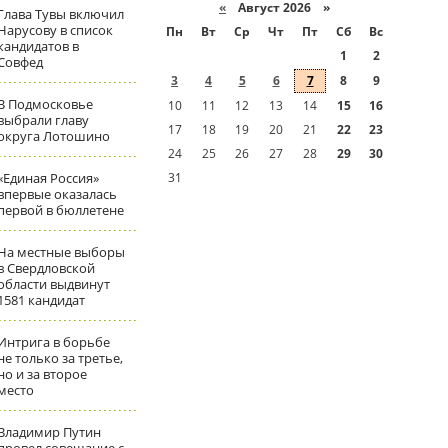
«
Август 2026 »
Глава Тувы включил
Нарусову в список
Пн
Вт
Ср
Чт
Пт
Сб
Вс
кандидатов в
1
2
Совфед
3
4
5
6
7
8
9
В Подмосковье
10
11
12
13
14
15
16
выбрали главу
17
18
19
20
21
22
23
округа Лотошино
24
25
26
27
28
29
30
«Единая Россия»
31
впервые оказалась
первой в бюллетене
На местные выборы
в Свердловской
области выдвинут
1581 кандидат
Интрига в борьбе
не только за третье,
но и за второе
место
Владимир Путин