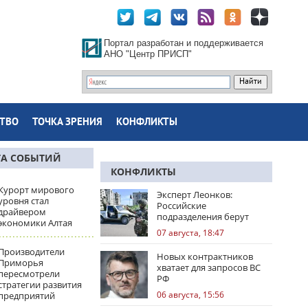
Портал разработан и поддерживается
АНО "Центр ПРИСП"
ТВО
ТОЧКА ЗРЕНИЯ
КОНФЛИКТЫ
ТА СОБЫТИЙ
КОНФЛИКТЫ
Курорт мирового
Эксперт Леонков:
уровня стал
Российские
драйвером
подразделения берут
экономики Алтая
Доброполье в клещи
07 августа, 18:47
Производители
Новых контрактников
Приморья
хватает для запросов ВС
пересмотрели
РФ
стратегии развития
06 августа, 15:56
предприятий