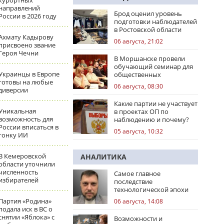
курортных
направлений
Брод оценил уровень
России в 2026 году
подготовки наблюдателей
в Ростовской области
Ахмату Кадырову
06 августа, 21:02
присвоено звание
Героя Чечни
В Моршанске провели
обучающий семинар для
Украинцы в Европе
общественных
готовы на любые
наблюдателей
06 августа, 08:30
диверсии
Какие партии не участвует
Уникальная
в проектах ОП по
возможность для
наблюдению и почему?
России вписаться в
05 августа, 10:32
гонку ИИ
В Кемеровской
АНАЛИТИКА
области уточнили
численность
Самое главное
избирателей
последствие
технологической эпохи
Партия «Родина»
06 августа, 14:08
подала иск в ВС о
снятии «Яблока» с
Возможности и