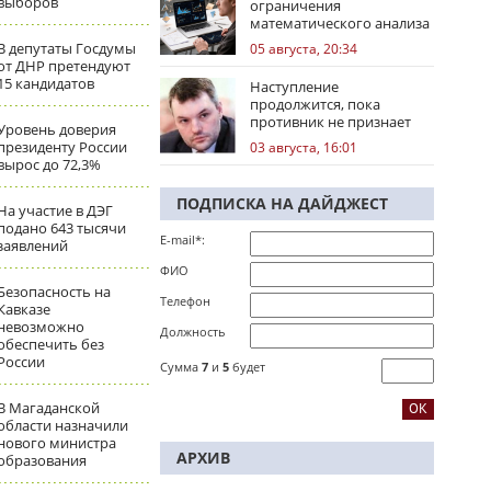
выборов
ограничения
математического анализа
избирательных кампаний
В депутаты Госдумы
05 августа, 20:34
от ДНР претендуют
15 кандидатов
Наступление
продолжится, пока
противник не признает
Уровень доверия
стратегическое
президенту России
03 августа, 16:01
поражение
вырос до 72,3%
ПОДПИСКА НА ДАЙДЖЕСТ
На участие в ДЭГ
подано 643 тысячи
E-mail*:
заявлений
ФИО
Безопасность на
Телефон
Кавказе
невозможно
Должность
обеспечить без
России
Сумма
7
и
5
будет
В Магаданской
области назначили
нового министра
АРХИВ
образования