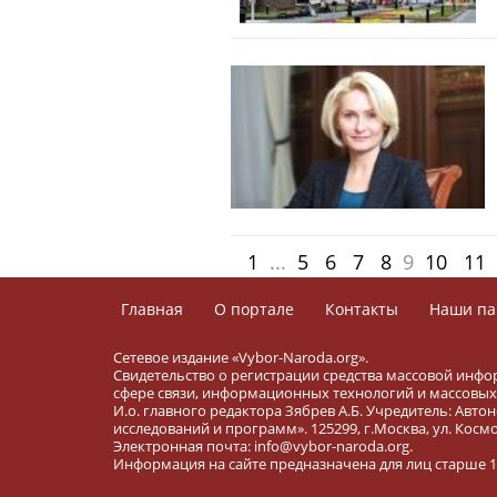
1
...
5
6
7
8
9
10
11
Главная
О портале
Контакты
Наши па
Сетевое издание «Vybor-Naroda.org».
Свидетельство о регистрации средства массовой инфо
сфере связи, информационных технологий и массовых 
И.о. главного редактора Зябрев А.Б. Учредитель: Ав
исследований и программ». 125299, г.Москва, ул. Космона
Электронная почта: info@vybor-naroda.org.
Информация на сайте предназначена для лиц старше 16