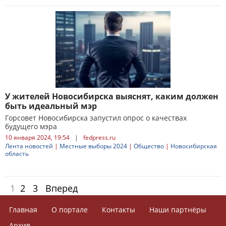
У жителей Новосибирска выяснят, каким должен
быть идеальный мэр
Горсовет Новосибирска запустил опрос о качествах
будущего мэра
10 января 2024, 19:54
|
fedpress.ru
Лента новостей
|
Местные выборы 2024
|
Общество
|
Новосибирская
область
1
2
3
Вперед
Главная
О портале
Контакты
Наши партнёры
Архив