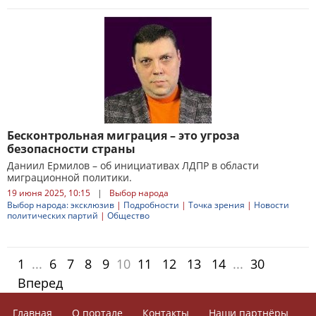
Бесконтрольная миграция – это угроза
безопасности страны
Даниил Ермилов – об инициативах ЛДПР в области
миграционной политики.
19 июня 2025, 10:15
|
Выбор народа
Выбор народа: эксклюзив
|
Подробности
|
Точка зрения
|
Новости
политических партий
|
Общество
1
...
6
7
8
9
10
11
12
13
14
...
30
Вперед
Главная
О портале
Контакты
Наши партнёры