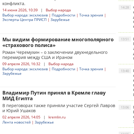
конфликта.
14:28
14 июня 2026, 10:39
|
Выбор народа
Выбор народа: эксклюзив
|
Подробности
|
Точка зрения
|
Эксперты Центра ПРИСП
|
Зарубежье
Мы видим формирование многополярного
13:51
«страхового полиса»
Роман Черемухин – о заключении двухнедельного
перемирия между США и Ираном
09 апреля 2026, 16:32
|
Выбор народа
Выбор народа: эксклюзив
|
Подробности
|
Точка зрения
|
13:40
Зарубежье
Владимир Путин принял в Кремле главу
МИД Египта
В переговорах также приняли участие Сергей Лавров
13:06
и Юрий Ушаков
02 апреля 2026, 14:05
|
kremlin.ru
Лента новостей
|
Зарубежье