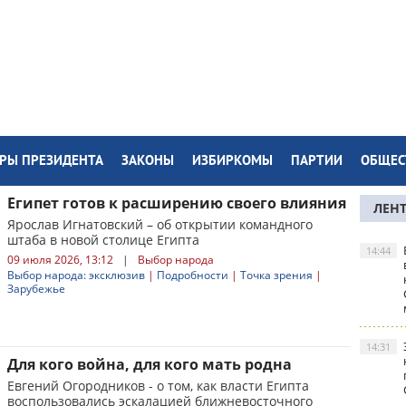
РЫ ПРЕЗИДЕНТА
ЗАКОНЫ
ИЗБИРКОМЫ
ПАРТИИ
ОБЩЕС
Египет готов к расширению своего влияния
ЛЕН
Ярослав Игнатовский – об открытии командного
штаба в новой столице Египта
14:44
09 июля 2026, 13:12
|
Выбор народа
Выбор народа: эксклюзив
|
Подробности
|
Точка зрения
|
Зарубежье
14:31
Для кого война, для кого мать родна
Евгений Огородников - о том, как власти Египта
воспользовались эскалацией ближневосточного