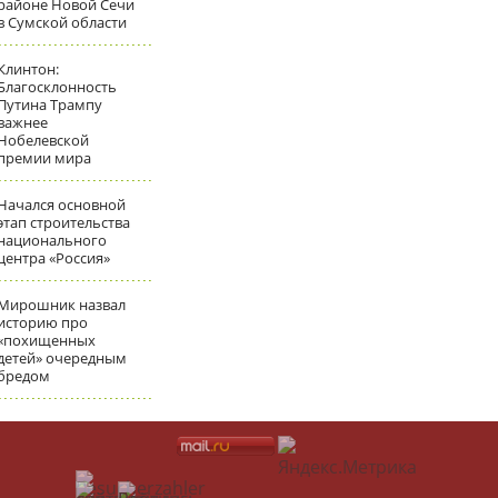
районе Новой Сечи
в Сумской области
Клинтон:
Благосклонность
Путина Трампу
важнее
Нобелевской
премии мира
Начался основной
этап строительства
национального
центра «Россия»
Мирошник назвал
историю про
«похищенных
детей» очередным
бредом