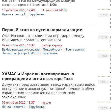
направляется на международную мирную
конференцию в Шарм эш-Шейх
13 октября 2025, 17:40
|
ТГ-канал АСАФОВ
Лента новостей
|
Зарубежье
15:02
Первый этап на пути к нормализации
Олег Иванов – о заключении перемирия между
14:46
Израилем и ХАМАС в секторе Газа
09 октября 2025, 14:32
|
Выбор народа
Выбор народа: эксклюзив
|
Подробности
|
Точка зрения
|
Эксперты Центра ПРИСП
|
Зарубежье
14:12
ХАМАС и Израиль договорились о
прекращении огня в секторе Газа
14:11
Документ предусматривает вывод израильских войск,
поступление в анклав гуманитарной помощи и обмен
израильских заложников на палестинских
заключенных
09 октября 2025, 13:37
|
tass.ru
Лента новостей
|
Зарубежье
13:55