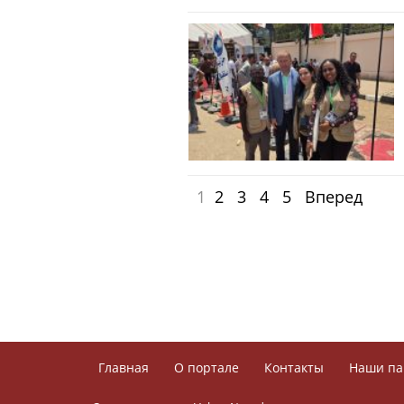
1
2
3
4
5
Вперед
Главная
О портале
Контакты
Наши па