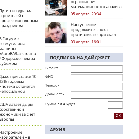
ограничения
математического анализа
Путин поздравил
избирательных кампаний
05 августа, 20:34
строителей с
профессиональным
Наступление
праздником
продолжится, пока
противник не признает
В Госдуме
стратегическое
03 августа, 16:01
возмутились:
поражение
машины
«АвтоВАЗа» стоят в
ПОДПИСКА НА ДАЙДЖЕСТ
РФ дороже, чем за
рубежом
E-mail*:
Даже при ставке 10-
ФИО
12% годовых
Телефон
ипотека останется
непосильной
Должность
США латает дыры
Сумма
7
и
4
будет
собственной
экономики за счет
Европы
АРХИВ
Настроение
избирателей – в