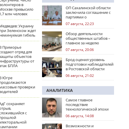
Сергунина: Число
волонтеров в
ОП Сахалинской области
Москве превысило
заключила соглашение с
1,7 млн человек
партиями о
сотрудничестве на
07 августа, 22:23
Медведев: Украину
выборах
при Зеленском ждет
Обзор деятельности
неминуемая гибель
общественных штабов –
главное за неделю
В Приморье
07 августа, 20:06
создают отряд для
защиты объектов
Брод оценил уровень
инфраструктуры от
подготовки наблюдателей
атак БПЛА
в Ростовской области
06 августа, 21:02
В Югре
продолжаются
массовые проверки
АНАЛИТИКА
водителей
Самое главное
АдГ сохраняет
последствие
отрыв,
технологической эпохи
сложившийся с
06 августа, 14:08
прошлой
электоральной
Возможности и
кампании