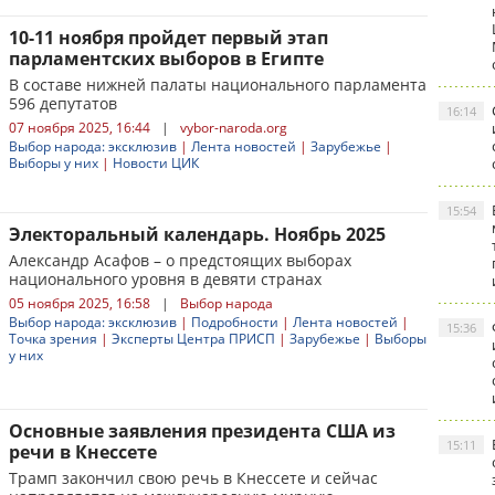
10-11 ноября пройдет первый этап
парламентских выборов в Египте
В составе нижней палаты национального парламента
596 депутатов
16:14
07 ноября 2025, 16:44
|
vybor-naroda.org
Выбор народа: эксклюзив
|
Лента новостей
|
Зарубежье
|
Выборы у них
|
Новости ЦИК
15:54
Электоральный календарь. Ноябрь 2025
Александр Асафов – о предстоящих выборах
национального уровня в девяти странах
05 ноября 2025, 16:58
|
Выбор народа
Выбор народа: эксклюзив
|
Подробности
|
Лента новостей
|
15:36
Точка зрения
|
Эксперты Центра ПРИСП
|
Зарубежье
|
Выборы
у них
Основные заявления президента США из
15:11
речи в Кнессете
Трамп закончил свою речь в Кнессете и сейчас