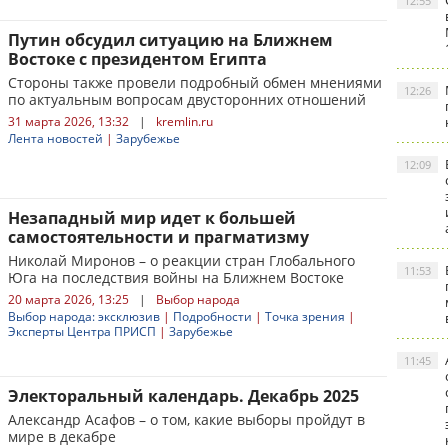
12:55
Путин обсудил ситуацию на Ближнем
Востоке с президентом Египта
Стороны также провели подробный обмен мнениями
12:26
по актуальным вопросам двусторонних отношений
31 марта 2026, 13:32
|
kremlin.ru
Лента новостей
|
Зарубежье
12:09
Незападный мир идет к большей
самостоятельности и прагматизму
Николай Миронов – о реакции стран Глобального
11:53
Юга на последствия войны на Ближнем Востоке
20 марта 2026, 13:25
|
Выбор народа
Выбор народа: эксклюзив
|
Подробности
|
Точка зрения
|
Эксперты Центра ПРИСП
|
Зарубежье
11:45
Электоральный календарь. Декабрь 2025
Александр Асафов – о том, какие выборы пройдут в
мире в декабре