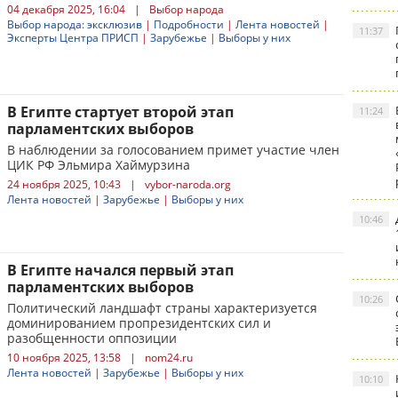
04 декабря 2025, 16:04
|
Выбор народа
Выбор народа: эксклюзив
|
Подробности
|
Лента новостей
|
11:37
Эксперты Центра ПРИСП
|
Зарубежье
|
Выборы у них
В Египте стартует второй этап
11:24
парламентских выборов
В наблюдении за голосованием примет участие член
ЦИК РФ Эльмира Хаймурзина
24 ноября 2025, 10:43
|
vybor-naroda.org
Лента новостей
|
Зарубежье
|
Выборы у них
10:46
В Египте начался первый этап
парламентских выборов
10:26
Политический ландшафт страны характеризуется
доминированием пропрезидентских сил и
разобщенности оппозиции
10 ноября 2025, 13:58
|
nom24.ru
Лента новостей
|
Зарубежье
|
Выборы у них
10:10