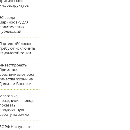
критической
инфраструктуры
ЕС вводит
маркировку для
политических
публикаций
Партию «Яблоко»
требуют исключить
из думской гонки
Инвестпроекты
Приморья
обеспечивают рост
качества жизни на
Дальнем Востоке
Массовые
праздники – повод
показать
проделанную
работу на земле
ВС РФ Наступают в