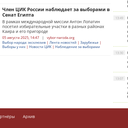
Член ЦИК России наблюдает за выборами в
Сенат Египта
13:49
В рамках международной миссии Антон Лопатин
посетил избирательные участки в разных районах
Каира и его пригороде
05 августа 2025, 14:47
|
vybor-naroda.org
Выбор народа: эксклюзив
|
Лента новостей
|
Зарубежье
|
Выборы у них
|
Новости ЦИК
|
Наблюдение за выборами
13:30
13:07
ртнёры
Архив