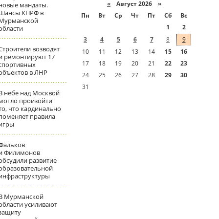
«
Август 2026 »
новые мандаты.
Шансы КПРФ в
Пн
Вт
Ср
Чт
Пт
Сб
Вс
Мурманской
1
2
области
3
4
5
6
7
8
9
Строители возводят
10
11
12
13
14
15
16
и ремонтируют 17
17
18
19
20
21
22
23
спортивных
объектов в ЛНР
24
25
26
27
28
29
30
31
В небе над Москвой
могло произойти
то, что кардинально
поменяет правила
игры
Фальков
и Филимонов
обсудили развитие
образовательной
инфраструктуры
В Мурманской
области усиливают
защиту