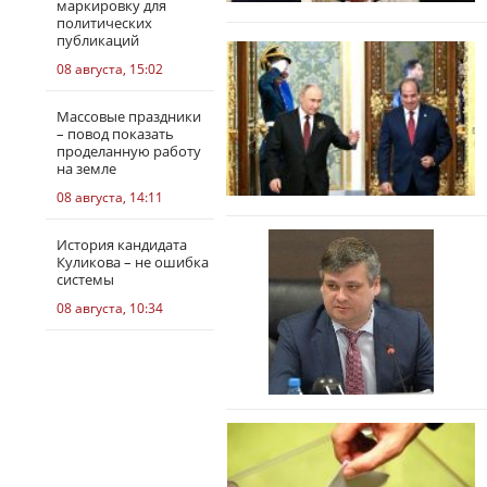
маркировку для
политических
публикаций
08 августа, 15:02
Массовые праздники
– повод показать
проделанную работу
на земле
08 августа, 14:11
История кандидата
Куликова – не ошибка
системы
08 августа, 10:34