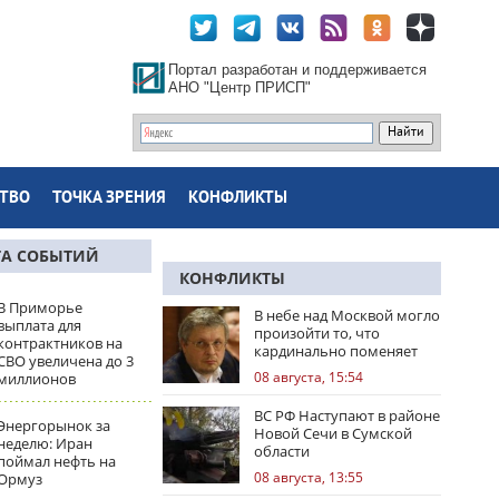
Портал разработан и поддерживается
АНО "Центр ПРИСП"
ТВО
ТОЧКА ЗРЕНИЯ
КОНФЛИКТЫ
ТА СОБЫТИЙ
КОНФЛИКТЫ
В Приморье
В небе над Москвой могло
выплата для
произойти то, что
контрактников на
кардинально поменяет
СВО увеличена до 3
правила игры
08 августа, 15:54
миллионов
ВС РФ Наступают в районе
Энергорынок за
Новой Сечи в Сумской
неделю: Иран
области
поймал нефть на
08 августа, 13:55
Ормуз