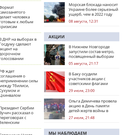
Морская блокада наносит
Формат
Украине более серьезный
самозанятого
ущерб, чем в 2022 году
делает человека
08 августа, 12:31
готовым к любым
кризисам
АКЦИИ
В ДНР на выборах в
Госдуму сделают
В Нижнем Новгороде
акцент на
запустили состав метро,
досрочном
посвященный выборам
голосовании
05 августа, 21:17
РФ ждет
В Баку осудили
соглашения о
участников акции с
неприменении силы
советскими флагами
между Тбилиси,
Сухумом и
29 июля, 23:00
Цхинвалом
Ольга Демичева провела
акцию в День памяти
Президент Сербии
детей-жертв войны в
Вучич рассказал о
Донбассе
переговорах с
27 июля, 21:48
Зеленским
МЫ НАБЛЮДАЕМ