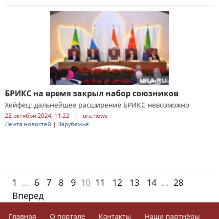
БРИКС на время закрыл набор союзников
Хейфец: дальнейшее расширение БРИКС невозможно
22 октября 2024, 11:22
|
ura.news
Лента новостей
|
Зарубежье
1
...
6
7
8
9
10
11
12
13
14
...
28
Вперед
Главная
О портале
Контакты
Наши партнёры