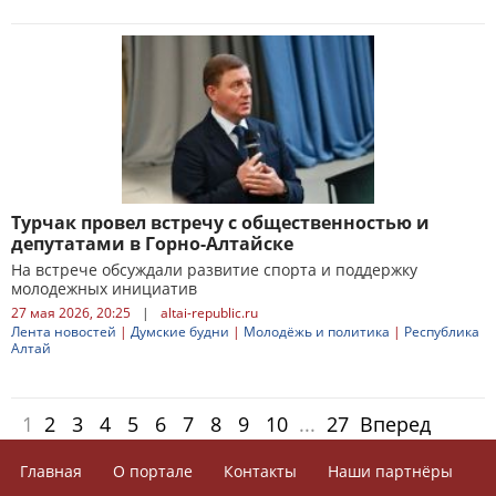
Турчак провел встречу с общественностью и
депутатами в Горно-Алтайске
На встрече обсуждали развитие спорта и поддержку
молодежных инициатив
27 мая 2026, 20:25
|
altai-republic.ru
Лента новостей
|
Думские будни
|
Молодёжь и политика
|
Республика
Алтай
1
2
3
4
5
6
7
8
9
10
...
27
Вперед
Главная
О портале
Контакты
Наши партнёры