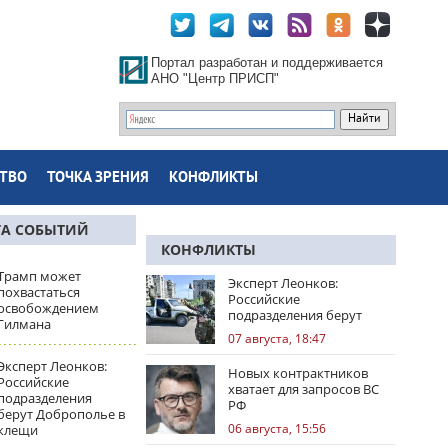
Портал разработан и поддерживается
АНО "Центр ПРИСП"
ТВО
ТОЧКА ЗРЕНИЯ
КОНФЛИКТЫ
ТА СОБЫТИЙ
КОНФЛИКТЫ
Трамп может
Эксперт Леонков:
похвастаться
Российские
освобождением
подразделения берут
Гилмана
Доброполье в клещи
07 августа, 18:47
Эксперт Леонков:
Новых контрактников
Российские
хватает для запросов ВС
подразделения
РФ
берут Доброполье в
06 августа, 15:56
клещи