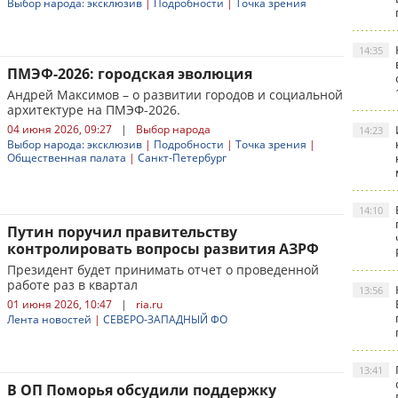
Выбор народа: эксклюзив
|
Подробности
|
Точка зрения
14:35
ПМЭФ-2026: городская эволюция
Андрей Максимов – о развитии городов и социальной
архитектуре на ПМЭФ-2026.
04 июня 2026, 09:27
|
Выбор народа
14:23
Выбор народа: эксклюзив
|
Подробности
|
Точка зрения
|
Общественная палата
|
Санкт-Петербург
14:10
Путин поручил правительству
контролировать вопросы развития АЗРФ
Президент будет принимать отчет о проведенной
работе раз в квартал
13:56
01 июня 2026, 10:47
|
ria.ru
Лента новостей
|
СЕВЕРО-ЗАПАДНЫЙ ФО
13:41
В ОП Поморья обсудили поддержку