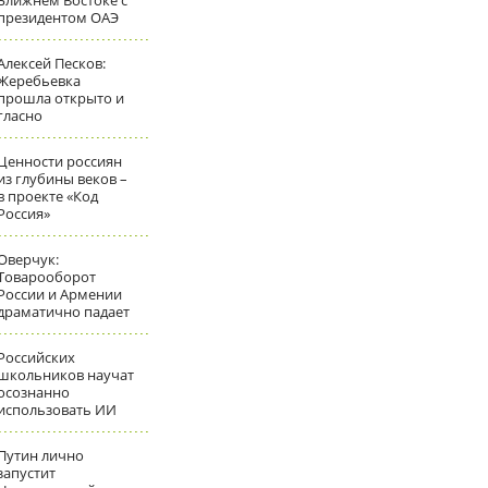
Ближнем Востоке с
президентом ОАЭ
Алексей Песков:
Жеребьевка
прошла открыто и
гласно
Ценности россиян
из глубины веков –
в проекте «Код
Россия»
Оверчук:
Товарооборот
России и Армении
драматично падает
Российских
школьников научат
осознанно
использовать ИИ
Путин лично
запустит