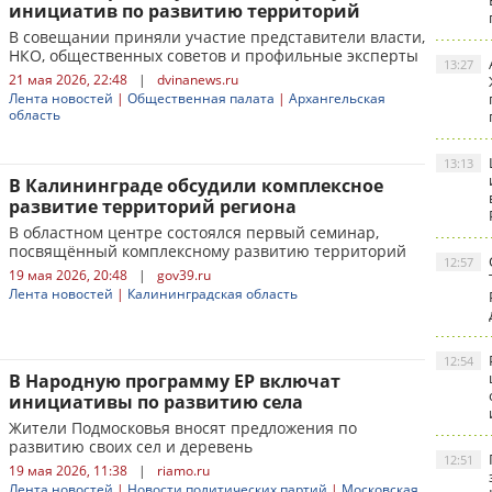
инициатив по развитию территорий
В совещании приняли участие представители власти,
НКО, общественных советов и профильные эксперты
13:27
21 мая 2026, 22:48
|
dvinanews.ru
Лента новостей
|
Общественная палата
|
Архангельская
область
13:13
В Калининграде обсудили комплексное
развитие территорий региона
В областном центре состоялся первый семинар,
посвящённый комплексному развитию территорий
12:57
19 мая 2026, 20:48
|
gov39.ru
Лента новостей
|
Калининградская область
12:54
В Народную программу ЕР включат
инициативы по развитию села
Жители Подмосковья вносят предложения по
развитию своих сел и деревень
12:51
19 мая 2026, 11:38
|
riamo.ru
Лента новостей
|
Новости политических партий
|
Московская