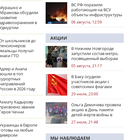
ВС РФ поразили
Мурашко и
работающие на ВСУ
Абрамова обсудили
объекты инфраструктуры
развитие
и центры логистики
06 августа, 12:59
здравоохранения в
Удмуртии
АКЦИИ
От школьников до
пенсионеров:
В Нижнем Новгороде
ямальцы получат
запустили состав метро,
знаки ГТО
посвященный выборам
05 августа, 21:17
Адлер и Анапа
вошли в топ
В Баку осудили
курортных
участников акции с
направлений
советскими флагами
России в 2026 году
29 июля, 23:00
Ахмату Кадырову
Ольга Демичева провела
присвоено звание
акцию в День памяти
Героя Чечни
детей-жертв войны в
Донбассе
27 июля, 21:48
Украинцы в Европе
готовы на любые
диверсии
МЫ НАБЛЮДАЕМ