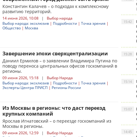
Константин Калачев – о подходах к комплексному
развитию территорий.
14 июня 2026, 10:08
|
Выбор народа
15:42
Выбор народа: эксклюзив
|
Подробности
|
Точка зрения
|
Общество
|
Москва
Завершение эпохи сверхцентрализации
15:28
Даниил Ермилов – о заявлении Владимира Путина по
поводу переноса центральных офисов госкомпаний в
регионы.
09 июня 2026, 15:18
|
Выбор Народа
15:14
Выбор народа: эксклюзив
|
Подробности
|
Точка зрения
|
Эксперты Центра ПРИСП
|
Регионы России
Из Москвы в регионы: что даст переезд
15:07
крупных компаний
Ярослав Игнатовский – о переезде госкомпаний из
Москвы в регионы.
14:45
09 июня 2026, 12:59
|
Выбор Народа