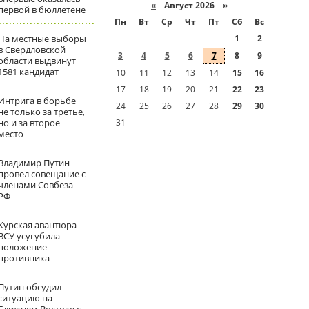
«
Август 2026 »
первой в бюллетене
Пн
Вт
Ср
Чт
Пт
Сб
Вс
На местные выборы
1
2
в Свердловской
3
4
5
6
7
8
9
области выдвинут
1581 кандидат
10
11
12
13
14
15
16
17
18
19
20
21
22
23
Интрига в борьбе
24
25
26
27
28
29
30
не только за третье,
но и за второе
31
место
Владимир Путин
провел совещание с
членами Совбеза
РФ
Курская авантюра
ВСУ усугубила
положение
противника
Путин обсудил
ситуацию на