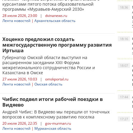
курсантами пятого потока образовательной
18:36
программы «Муравьев-Амурский 2030»
28 июля 2026, 23:00
|
dvinanews.ru
Лента новостей
|
Архангельская область
Хоценко предложил создать
18:16
межгосударственную программу развития
Иртыша
Губернатор Омской области выступил на
расширенном заседании XXII Форума
18:07
межрегионального сотрудничества России и
Казахстана в Омске
27 июля 2026, 10:03
|
omskportal.ru
Лента новостей
|
Омская область
17:44
Чибис подвел итоги рабочей поездки в
Видяево
Андрей Чибис: В Видяево мы перешли от точечных
вопросов к комплексному развитию поселка
17:27
20 июля 2026, 22:35
|
gov-murman.ru
Лента новостей
|
Мурманская область