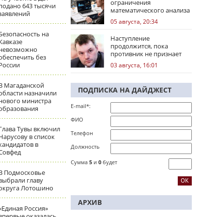
ограничения
подано 643 тысячи
математического анализа
заявлений
избирательных кампаний
05 августа, 20:34
Безопасность на
Наступление
Кавказе
продолжится, пока
невозможно
противник не признает
обеспечить без
стратегическое
России
03 августа, 16:01
поражение
В Магаданской
ПОДПИСКА НА ДАЙДЖЕСТ
области назначили
нового министра
E-mail*:
образования
ФИО
Глава Тувы включил
Телефон
Нарусову в список
кандидатов в
Должность
Совфед
Сумма
5
и
0
будет
В Подмосковье
выбрали главу
округа Лотошино
АРХИВ
«Единая Россия»
впервые оказалась