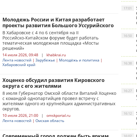
17:01
Молодежь России и Китая разработает
проекты развития Большого Уссурийского
В Хабаровске с 4 по 6 сентября на II
16:50
Российско‑Китайском форуме будет работать
тематическая молодежная площадка «Мосты
решений»
14 июля 2026, 09:48
|
khabkrai.ru
Лента новостей
|
Зарубежье
|
Молодёжь и политика
|
16:38
Хабаровский край
Хоценко обсудил развития Кировского
округа с его жителями
16:27
8 июля Губернатор Омской области Виталий Хоценко
с командой однопартийцев провел встречу с
жителями одного из крупнейших административных
округов,
16:12
10 июля 2026, 21:00
|
omskportal.ru
Лента новостей
|
Омская область
Современный город должен быть ярким
16:02