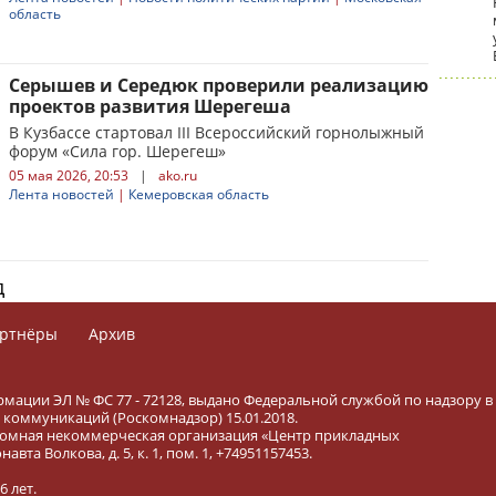
область
Серышев и Середюк проверили реализацию
проектов развития Шерегеша
В Кузбассе стартовал III Всероссийский горнолыжный
форум «Сила гор. Шерегеш»
05 мая 2026, 20:53
|
ako.ru
Лента новостей
|
Кемеровская область
д
ртнёры
Архив
рмации ЭЛ № ФС 77 - 72128, выдано Федеральной службой по надзору в
коммуникаций (Роскомнадзор) 15.01.2018.
тономная некоммерческая организация «Центр прикладных
вта Волкова, д. 5, к. 1, пом. 1, +74951157453.
 лет.