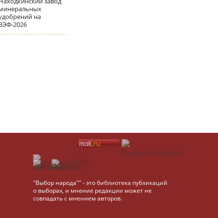
Находкинский завод
минеральных
удобрений на
ВЭФ-2026
"Выбор народа"" - это библиотека публикаций
о выборах, и мнение редакции может не
совпадать с мнением авторов.