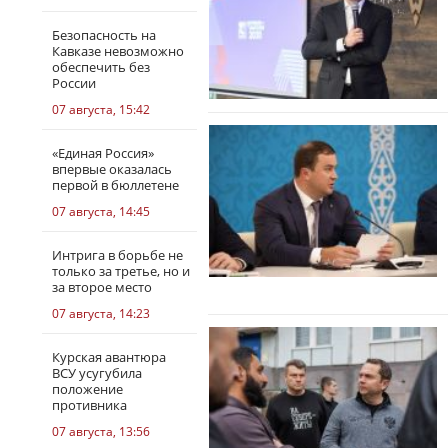
Безопасность на
Кавказе невозможно
обеспечить без
России
07 августа, 15:42
«Единая Россия»
впервые оказалась
первой в бюллетене
07 августа, 14:45
Интрига в борьбе не
только за третье, но и
за второе место
07 августа, 14:23
Курская авантюра
ВСУ усугубила
положение
противника
07 августа, 13:56