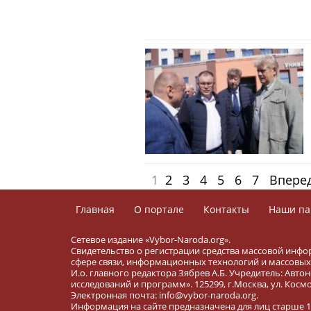
1
2
3
4
5
6
7
Впере
Главная
О портале
Контакты
Наши па
Сетевое издание «Vybor-Naroda.org».
Свидетельство о регистрации средства массовой инфо
сфере связи, информационных технологий и массовых 
И.о. главного редактора Зябрев А.Б. Учредитель: Ав
исследований и программ». 125299, г.Москва, ул. Космона
Электронная почта: info@vybor-naroda.org.
Информация на сайте предназначена для лиц старше 16