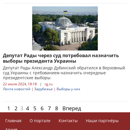
Депутат Рады через суд потребовал назначить
выборы президента Украины
Депутат Рады Александр Дубинский обратился в Верховный
суд Украины с требованием назначить очередные
президентские выборы
22 июля 2024, 18:18
|
rg.ru
Лента новостей
|
Зарубежье
|
Выборы у них
1
2
3
4
5
6
7
8
Вперед
Главная
О портале
Контакты
Наши партнёры
Архив