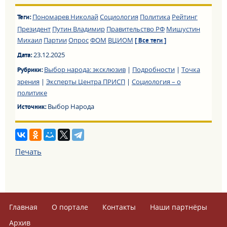
Пономарев Николай
Социология
Политика
Рейтинг
Теги:
Президент
Путин Владимир
Правительство РФ
Мишустин
Михаил
Партии
Опрос
ФОМ
ВЦИОМ
[ Все теги ]
23.12.2025
Дата:
Выбор народа: эксклюзив
|
Подробности
|
Точка
Рубрики:
зрения
|
Эксперты Центра ПРИСП
|
Социология – о
политике
Выбор Народа
Источник:
Печать
Главная
О портале
Контакты
Наши партнёры
Архив