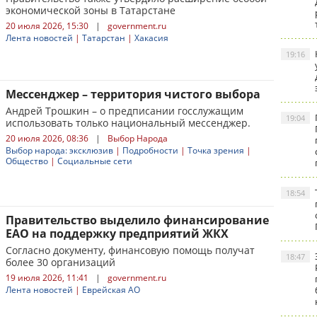
экономической зоны в Татарстане
20 июля 2026, 15:30
|
government.ru
Лента новостей
|
Татарстан
|
Хакасия
19:16
Мессенджер – территория чистого выбора
Андрей Трошкин – о предписании госслужащим
19:04
использовать только национальный мессенджер.
20 июля 2026, 08:36
|
Выбор Народа
Выбор народа: эксклюзив
|
Подробности
|
Точка зрения
|
Общество
|
Социальные сети
18:54
Правительство выделило финансирование
ЕАО на поддержку предприятий ЖКХ
Согласно документу, финансовую помощь получат
18:47
более 30 организаций
19 июля 2026, 11:41
|
government.ru
Лента новостей
|
Еврейская АО