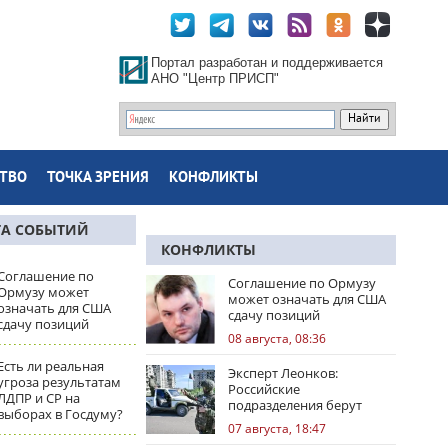
Портал разработан и поддерживается
АНО "Центр ПРИСП"
ТВО
ТОЧКА ЗРЕНИЯ
КОНФЛИКТЫ
ТА СОБЫТИЙ
КОНФЛИКТЫ
Соглашение по
Соглашение по Ормузу
Ормузу может
может означать для США
означать для США
сдачу позиций
сдачу позиций
08 августа, 08:36
Есть ли реальная
Эксперт Леонков:
угроза результатам
Российские
ЛДПР и СР на
подразделения берут
выборах в Госдуму?
Доброполье в клещи
07 августа, 18:47