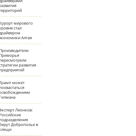
драйверами
развития
территорий
Курорт мирового
уровня стал
драйвером
экономики Алтая
Производители
Приморья
пересмотрели
стратегии развития
предприятий
Трамп может
похвастаться
освобождением
Гилмана
Эксперт Леонков:
Российские
подразделения
берут Доброполье в
клещи