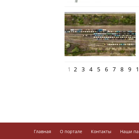
1
2
3
4
5
6
7
8
9
1
Главная
О портале
Контакты
Наши па