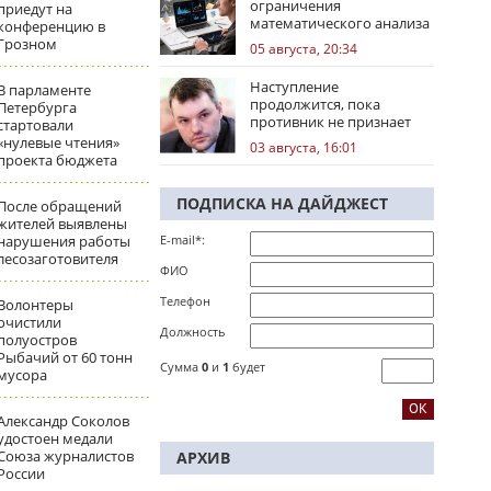
ограничения
приедут на
математического анализа
конференцию в
избирательных кампаний
Грозном
05 августа, 20:34
Наступление
В парламенте
продолжится, пока
Петербурга
противник не признает
стартовали
стратегическое
«нулевые чтения»
03 августа, 16:01
поражение
проекта бюджета
ПОДПИСКА НА ДАЙДЖЕСТ
После обращений
жителей выявлены
нарушения работы
E-mail*:
лесозаготовителя
ФИО
Телефон
Волонтеры
очистили
Должность
полуостров
Рыбачий от 60 тонн
Сумма
0
и
1
будет
мусора
Александр Соколов
удостоен медали
Союза журналистов
АРХИВ
России