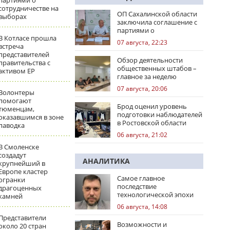
партиями о
сотрудничестве на
ОП Сахалинской области
выборах
заключила соглашение с
партиями о
В Котласе прошла
сотрудничестве на
07 августа, 22:23
встреча
выборах
представителей
Обзор деятельности
правительства с
общественных штабов –
активом ЕР
главное за неделю
07 августа, 20:06
Волонтеры
помогают
Брод оценил уровень
тюменцам,
подготовки наблюдателей
оказавшимся в зоне
в Ростовской области
паводка
06 августа, 21:02
В Смоленске
создадут
АНАЛИТИКА
крупнейший в
Европе кластер
Самое главное
огранки
последствие
драгоценных
технологической эпохи
камней
06 августа, 14:08
Представители
Возможности и
около 20 стран