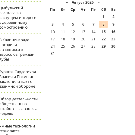
«
Август 2026 »
Цыбульский
Пн
Вт
Ср
Чт
Пт
Сб
Вс
рассказал о
1
2
растущем интересе
к деревянному
3
4
5
6
7
8
9
домостроению
10
11
12
13
14
15
16
17
18
19
20
21
22
23
В Калининграде
посадили
24
25
26
27
28
29
30
рвавшихся в
31
Евросоюз граждан
Кубы
Турция, Саудовская
Аравия и Пакистан
заключили пакт о
взаимной обороне
Обзор деятельности
общественных
штабов – главное за
неделю
Умные технологии
становятся