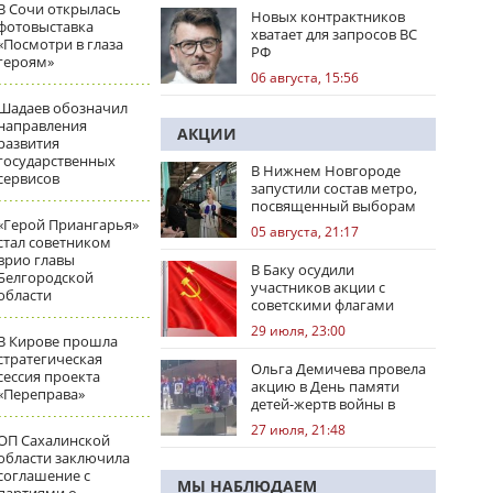
В Сочи открылась
Новых контрактников
фотовыставка
хватает для запросов ВС
«Посмотри в глаза
РФ
героям»
06 августа, 15:56
Шадаев обозначил
направления
АКЦИИ
развития
государственных
В Нижнем Новгороде
сервисов
запустили состав метро,
посвященный выборам
«Герой Приангарья»
05 августа, 21:17
стал советником
врио главы
В Баку осудили
Белгородской
участников акции с
области
советскими флагами
29 июля, 23:00
В Кирове прошла
стратегическая
Ольга Демичева провела
сессия проекта
акцию в День памяти
«Переправа»
детей-жертв войны в
Донбассе
27 июля, 21:48
ОП Сахалинской
области заключила
соглашение с
МЫ НАБЛЮДАЕМ