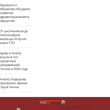
Мурашко и
Абрамова обсудили
развитие
здравоохранения в
Удмуртии
От школьников до
пенсионеров:
ямальцы получат
знаки ГТО
Адлер и Анапа
вошли в топ
курортных
направлений
России в 2026 году
Ахмату Кадырову
присвоено звание
Героя Чечни