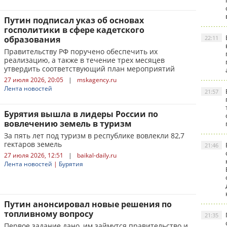
Путин подписал указ об основах
госполитики в сфере кадетского
образования
22:11
Правительству РФ поручено обеспечить их
реализацию, а также в течение трех месяцев
утвердить соответствующий план мероприятий
27 июля 2026, 20:05
|
mskagency.ru
Лента новостей
21:57
Бурятия вышла в лидеры России по
вовлечению земель в туризм
За пять лет под туризм в республике вовлекли 82,7
гектаров земель
21:46
27 июля 2026, 12:51
|
baikal-daily.ru
Лента новостей
|
Бурятия
Путин анонсировал новые решения по
топливному вопросу
21:35
Первое задание дано, им займутся правительство и