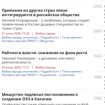
20:35
Приезжие из других стран плохо
интегрируются в российское общество
Евгений Огородников – о проблемах, которые создает
привлечение в Россию дешевых специалистов из
чужих стран.
20:22
21 июля 2026, 15:26
|
Выбор народа
Выбор народа: эксклюзив
|
Подробности
|
Точка зрения
|
Эксперты Центра ПРИСП
|
Общество
Рейтинги власти: снижение на фоне роста
20:12
Николай Пономарев – о динамике ключевых
рейтингов власти.
20 июля 2026, 17:31
|
Выбор Народа
Выбор народа: эксклюзив
|
Подробности
|
Точка зрения
|
Эксперты Центра ПРИСП
|
Социология – о политике
20:06
Мишустин подписал постановление о
создании ОЭЗ в Хакасии
19:50
Правительство также утвердило расширение особой